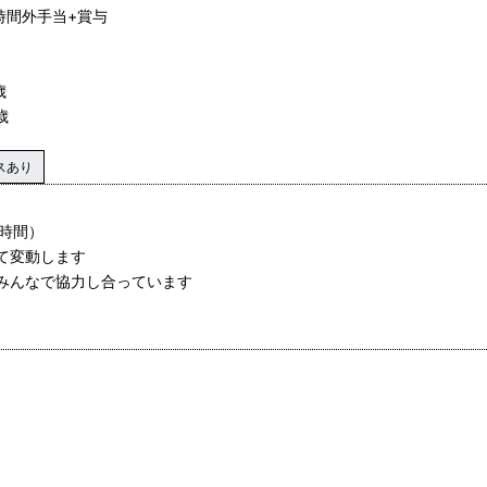
時間外手当+賞与
歳
歳
スあり
1時間）
て変動します
、みんなで協力し合っています