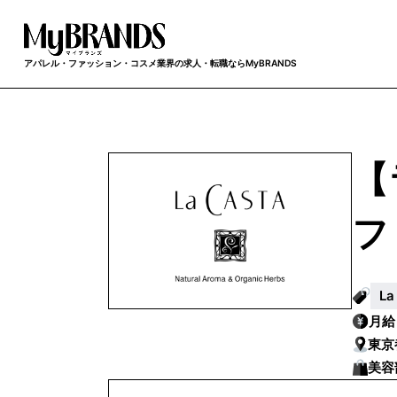
アパレル・ファッション・コスメ業界の求人・転職ならMyBRANDS
【
フ
L
月
東京
美容