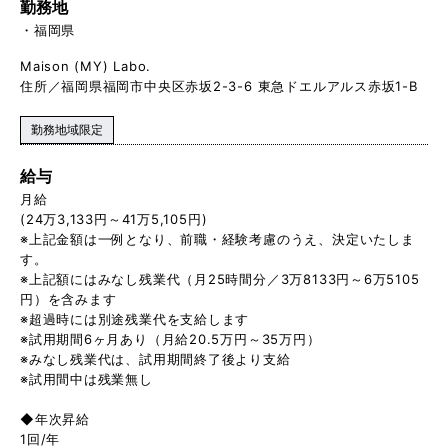
勤務地
福岡県
Maison (MY) Labo.
住所／福岡県福岡市中央区赤坂2-3-6 東急ドエルアルス赤坂1-B
勤務地域限定
給与
月給
(24万3,133円～41万5,105円)
※上記金額は一例となり、前職・経験考慮のうえ、決定いたしま
す。
※上記額にはみなし残業代（月25時間分／3万8133円～6万5105
円）を含みます
※超過時には別途残業代を支給します
※試用期間6ヶ月あり（月給20.5万円～35万円）
※みなし残業代は、試用期間終了後より支給
※試用間中は残業無し
◆年次昇給
1回/年