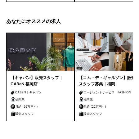
あなたにオススメの求人
【キャバン】販売スタッフ｜
【コム・デ・ギャルソン】販売
CABaN 福岡店
スタッフ募集｜福岡
CABaN｜キャバン
エージェントサービス FASHION 福
岡｜ファッション
福岡県
福岡県
月給 (26万円～)
月給 (22万円～)
販売スタッフ
販売スタッフ