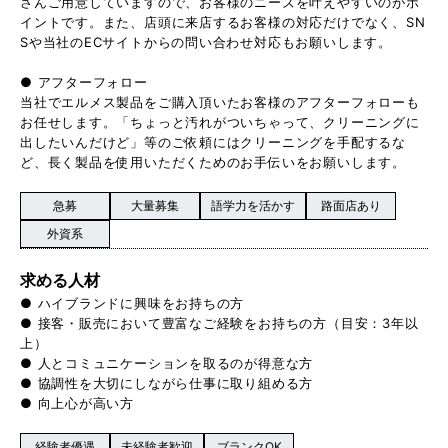
さんご用意していますので、お客様のニーズを叶えやすいのがポ
イントです。また、店頭に来店するお客様の対応だけでなく、SN
Sや当社のECサイトからの問い合わせ対応もお願いします。
● アフターフォロー
当社でエルメス製品をご購入頂いたお客様のアフターフォローも
お任せします。「ちょっと汚れがついちゃって、クリーニングに
出したいんだけど」等のご依頼にはクリーニングを手配するな
ど、長く製品を使用いただくためのお手伝いをお願いします。
急募
大量募集
語学力を活かす
路面店あり
外資系
求める人材
● ハイブランドに興味をお持ちの方
● 接客・販売において豊富なご経験をお持ちの方（目安：3年以
上）
● 人とコミュニケーションを取るのが得意な方
● 協調性を大切にしながら仕事に取り組める方
● 向上心が高い方
経験者優遇
未経験者歓迎
ブランクOK