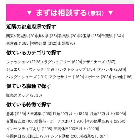
近隣の都道府県で探す
関東
>
茨城県 (20)
|
栃木県 (35)
|
群馬県 (20)
|
埼玉県 (155)
|
千葉県 (164)
|
東京都 (1385)
|
神奈川県 (312)
|
山梨県 (6)
似ているカテゴリで探す
ファッション (2728)
>
ラグジュアリー (629)
|
デザイナーズ (567)
|
ジュエリー・ウォッチ (419)
|
セレクトショップ (784)
|
アパレル (2081)
|
バッグ・シューズ (1311)
|
アクセサリー (1169)
|
スポーツ (203)
|
その他 (186)
似ている職種で探す
販売スタッフ (2538)
似ている特徴で探す
急募 (1155)
|
大量募集 (105)
|
月給20万以上 (1845)
|
月給25万以上 (1005)
|
交通費支給 (1880)
|
賞与・ボーナスあり (1930)
|
その他手当あり (2250)
|
インセンティブあり (1208)
|
年間休日100日以上 (1929)
|
年間休日120日以上 (987)
|
シフト勤務 (2888)
|
残業なし (87)
|