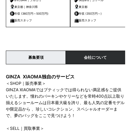
BVLGARI｜ブルガリ
Goyard｜ゴヤール
東京都｜神奈川県
東京都
年収 (360万円～500万円)
年収 (350万円～)
販売スタッフ
販売スタッフ
募集要項
会社について
GINZA XIAOMA独自のサービス
＜SHOP｜販売事業＞
GINZA XIAOMAではブティックでは得られない満足感をご提供
いたします。憧れのバーキンやケリーなどを常時400点以上取り
揃えるショールームは日本最大級を誇り、最も人気の定番モデル
や限定品から 、珍しいコレクション、スペシャルオーダーま
で、夢のバッグをここで見つけよう！
＜SELL｜買取事業＞