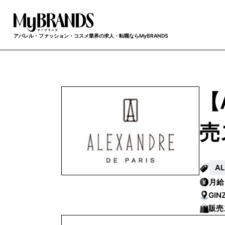
アパレル・ファッション・コスメ業界の求人・転職ならMyBRANDS
【
売
A
月
GIN
販売