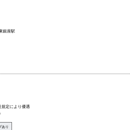
東銀座駅
社規定により優遇
）
ブあり