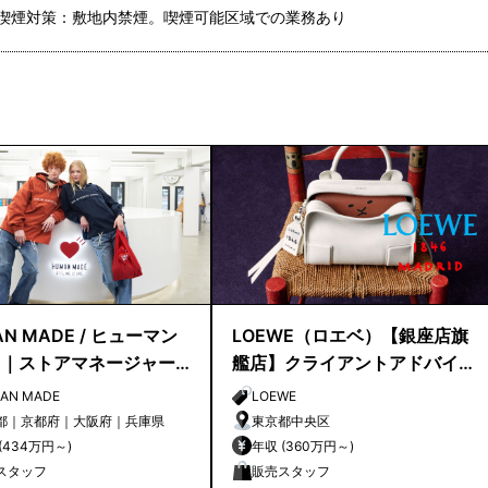
喫煙対策：敷地内禁煙。喫煙可能区域での業務あり
N MADE / ヒューマン
LOEWE（ロエベ）【銀座店旗
ド｜ストアマネージャー
艦店】クライアントアドバイ
候補
ザー／シニアクライアントア
AN MADE
LOEWE
ドバイザー募集
都｜京都府｜大阪府｜兵庫県
東京都中央区
年収 (434万円～)
年収 (360万円～)
スタッフ
販売スタッフ