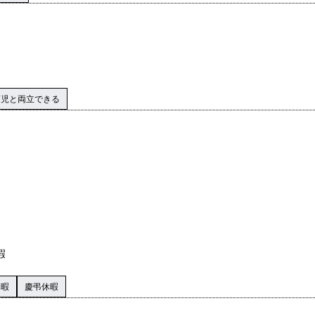
育児と両立できる
暇
休暇
慶弔休暇