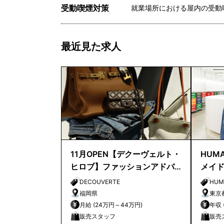
受動喫煙対策
就業場所における屋内の受動
最近見た求人
11月OPEN【デクーヴェルト・
HUMA
ヒロブ】ファッションアドバ
メイ
イザー｜天神店
店長
DECOUVERTE
HUM
福岡県
東京
月給 (24万円～44万円)
販売スタッフ
販売