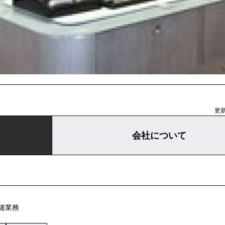
更新
会社について
随業務