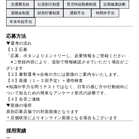
交通費支給
社員割引制度
育児時短勤務制度
定期健康診断
退職金制度
財形貯蓄制度
通勤手当
時間外手当
年末年始手当
応募方法
▼選考の流れ
【１】応募
「応募」ボタンよりエントリーし、必要情報をご登録ください
※ご登録内容により、追加で情報確認させていただく場合がご
ざいます
【２】書類選考→合格の方には面接のご案内をいたします。
【３】面接（１～２回予定）＋適性検査
※知識や学力を問うテストではなく、日常の感じ方や行動傾向に
ついて知るための簡単なアンケート形式の診断です。
【４】合否ご連絡
▼面接の場所
原則応募店舗での対面面接となります
＊店舗状況によりオンライン面接となる場合もございます
採用実績
ー