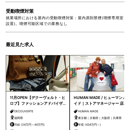
受動喫煙対策
就業場所における屋内の受動喫煙対策：屋内原則禁煙(喫煙専用室
設置)。喫煙可能区域での業務なし
最近見た求人
11月OPEN【デクーヴェルト・ヒ
HUMAN MADE / ヒューマンメ
ロブ】ファッションアドバイザ
イド｜ストアマネージャー 店長
ー｜天神店
候補
DECOUVERTE
HUMAN MADE
福岡県
東京都｜京都府｜大阪府｜兵庫県
月給 (24万円～44万円)
年収 (434万円～)