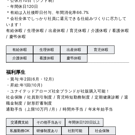
・公休月10日（シフト制）
・年間休日120日
＊有給は入社後即日付与、年間消化率66.7%
＊会社全体でしっかり社員に還元できる仕組みづくりに尽力して
います！
有給休暇 / 生理休暇 / 出産休暇 / 育児休暇 / 介護休暇 / 看護休暇
/ 慶弔休暇
有給休暇
生理休暇
出産休暇
育児休暇
介護休暇
看護休暇
慶弔休暇
福利厚生
・賞与:年2回(6月・12月)
・昇給:年1回(10月)
・ユナイテッドアローズ社全ブランドが社販購入可能！
社会保険 / 社員割引制度 / 育児時短勤務制度 / 定期健康診断 / 退
職金制度 / 財形貯蓄制度
通勤手当（上限10万円 /月）/ 時間外手当 / 年末年始手当
交通費支給
その他手当あり
年間休日120日以上
私服勤務OK
研修制度あり
社割可能
社会保険