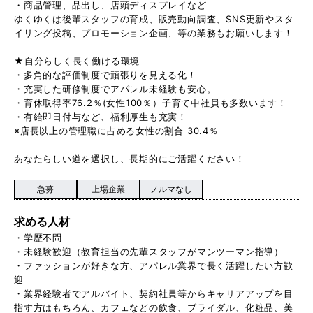
・商品管理、品出し、店頭ディスプレイなど
ゆくゆくは後輩スタッフの育成、販売動向調査、SNS更新やスタ
イリング投稿、プロモーション企画、等の業務もお願いします！
★自分らしく長く働ける環境
・多角的な評価制度で頑張りを見える化！
・充実した研修制度でアパレル未経験も安心。
・育休取得率76.2％(女性100％）子育て中社員も多数います！
・有給即日付与など、福利厚生も充実！
※店長以上の管理職に占める女性の割合 30.4％
あなたらしい道を選択し、長期的にご活躍ください！
急募
上場企業
ノルマなし
求める人材
・学歴不問
・未経験歓迎（教育担当の先輩スタッフがマンツーマン指導）
・ファッションが好きな方、アパレル業界で長く活躍したい方歓
迎
・業界経験者でアルバイト、契約社員等からキャリアアップを目
指す方はもちろん、カフェなどの飲食、ブライダル、化粧品、美