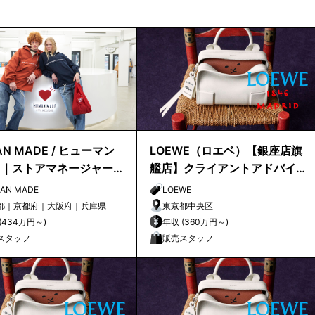
N MADE / ヒューマン
LOEWE（ロエベ）【銀座店旗
ド｜ストアマネージャー
艦店】クライアントアドバイ
候補
ザー／シニアクライアントア
AN MADE
LOEWE
ドバイザー募集
都｜京都府｜大阪府｜兵庫県
東京都中央区
年収 (434万円～)
年収 (360万円～)
スタッフ
販売スタッフ