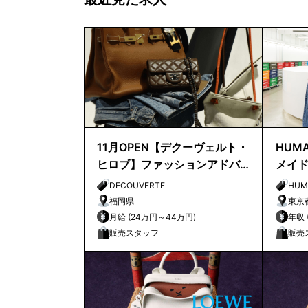
11月OPEN【デクーヴェルト・
HUMA
ヒロブ】ファッションアドバ
メイ
イザー｜天神店
店長
DECOUVERTE
HUM
福岡県
東京
月給 (24万円～44万円)
販売スタッフ
販売