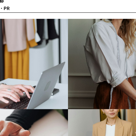
都
・PR