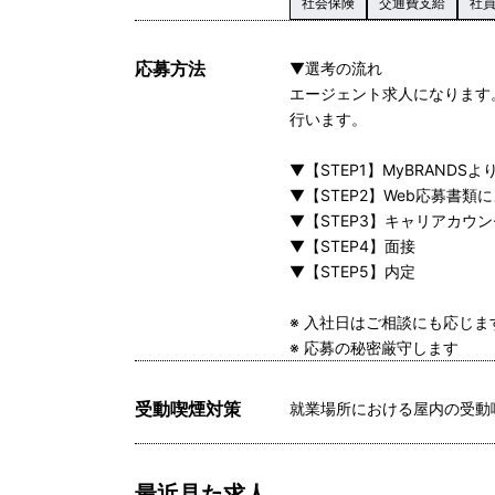
社会保険
交通費支給
社
応募方法
▼選考の流れ
エージェント求人になります
行います。
▼【STEP1】MyBRANDS
▼【STEP2】Web応募書類
▼【STEP3】キャリアカウ
▼【STEP4】面接
▼【STEP5】内定
※ 入社日はご相談にも応じ
※ 応募の秘密厳守します
受動喫煙対策
就業場所における屋内の受動
最近見た求人