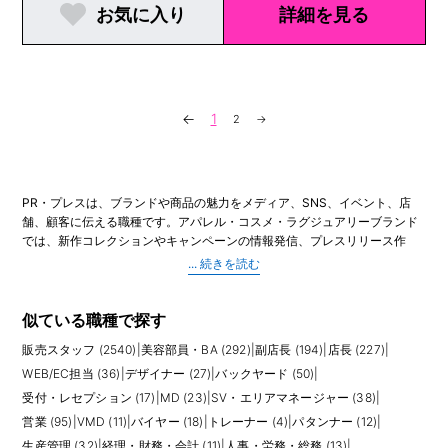
お気に入り
詳細を見る
←
1
2
→
PR・プレスは、ブランドや商品の魅力をメディア、SNS、イベント、店
舗、顧客に伝える職種です。アパレル・コスメ・ラグジュアリーブランド
では、新作コレクションやキャンペーンの情報発信、プレスリリース作
成、雑誌・Web媒体へのサンプル貸し出し、インフルエンサー対応、展示
会やポップアップイベントの運営、SNS投稿の企画など、幅広い業務を担
当します。
華やかな印象を持たれやすい職種ですが、実際には社内外との調整、スケ
似ている職種で探す
ジュール管理、資料作成、掲載確認、効果測定など、地道な業務も多くあ
販売スタッフ (2540)
|
美容部員・BA (292)
|
副店長 (194)
|
店長 (227)
|
ります。ブランドの世界観を正しく理解し、誰に、どのタイミングで、ど
の言葉やビジュアルで伝えるかを考える力が求められます。店舗やEC、
WEB/EC担当 (36)
|
デザイナー (27)
|
バックヤード (50)
|
MD、VMD、営業と連携し、販売につながる情報発信を行うことも重要で
受付・レセプション (17)
|
MD (23)
|
SV・エリアマネージャー (38)
|
す。
営業 (95)
|
VMD (11)
|
バイヤー (18)
|
トレーナー (4)
|
パタンナー (12)
|
未経験からPRを目指す場合、販売スタッフや店長としてブランド理解と顧
生産管理 (32)
|
経理・財務・会計 (11)
|
人事・労務・総務 (13)
|