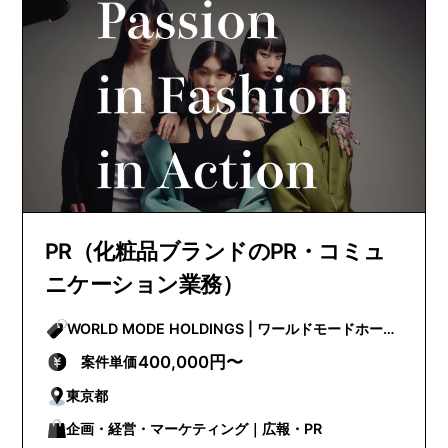
PR（化粧品ブランドのPR・コミュ
ニケーション業務）
WORLD MODE HOLDINGS | ワールドモードホール
ディングス
400,000円〜
案件単価
東京都
企画・経営・マーケティング｜広報・PR