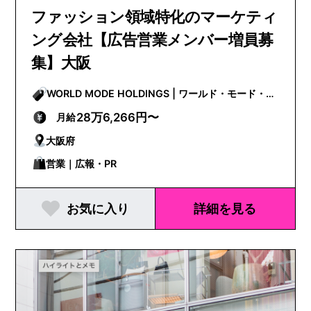
ファッション領域特化のマーケティ
ング会社【広告営業メンバー増員募
集】大阪
WORLD MODE HOLDINGS | ワールド・モード・ホ
ールディングス
28万6,266円〜
月給
大阪府
営業｜広報・PR
お気に入り
詳細を見る