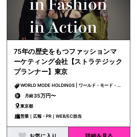
75年の歴史をもつファッションマ
ーケティング会社【ストラテジック
プランナー】東京
WORLD MODE HOLDINGS | ワールド・モード・ホ
ールディングス
35万円〜
月給
東京都
営業｜広報・PR｜WEB/EC担当
お気に入り
詳細を見る