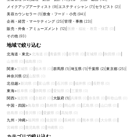
客理解を深めた経験、SNS運用、ライティング、イベント運営、広報アシ
スタント経験などが評価されることがあります。経験者の場合は、担当ブ
メイクアップアーティスト (9)
|
エステティシャン (7)
|
セラピスト (2)
|
ランド、媒体リレーション、SNS実績、イベント運営、撮影進行、英語対
美容カウンセラー (1)
|
飲食・フード・小売 (94)
|
応の有無が確認されやすいポイントです。
企画・経営・マーケティング (25)
|
管理・事務 (23)
|
販売・外食・アミューズメント (12)
|
医療・福祉・教育・保育 (0)
|
応募前には、PRの業務範囲を具体的に確認しましょう。ブランドによっ
て、雑誌やWeb媒体へのプレス対応が中心の場合、SNSやインフルエンサ
その他 (93)
ーマーケティングが中心の場合、店舗イベントや販促物制作まで担当する
地域で絞り込む
場合があります。撮影立ち会い、サンプル管理、展示会準備など繁忙期に
業務量が増えることもあるため、チーム体制やアシスタントの有無も見て
北海道・東北
>
北海道 (0)
|
青森県 (0)
|
岩手県 (0)
|
宮城県 (0)
|
秋田県 (0)
|
おくと安心です。
山形県 (0)
|
福島県 (0)
PR求人を比較する際は、プレス対応中心かSNS運用中心か、国内ブランド
関東
>
茨城県 (0)
|
栃木県 (0)
|
群馬県 (1)
|
埼玉県 (1)
|
千葉県 (2)
|
東京都 (25)
|
か外資系ブランドか、代理店側か事業会社側かを見ておくとよいでしょ
う。ファッションやコスメを「好き」で終わらせず、ブランド価値を言葉
神奈川県 (2)
|
山梨県 (0)
と体験で届けたい方に向いている職種です。
北信越
>
新潟県 (0)
|
富山県 (0)
|
石川県 (0)
|
福井県 (0)
|
長野県 (0)
東海
>
岐阜県 (0)
|
静岡県 (0)
|
愛知県 (0)
|
三重県 (0)
関西
>
滋賀県 (0)
|
京都府 (0)
|
大阪府 (1)
|
兵庫県 (0)
|
奈良県 (0)
|
和歌山県 (0)
中国・四国
>
鳥取県 (0)
|
島根県 (0)
|
岡山県 (0)
|
広島県 (0)
|
山口県 (0)
|
徳島県 (0)
|
香川県 (0)
|
愛媛県 (0)
|
高知県 (0)
九州・沖縄
>
福岡県 (0)
|
佐賀県 (0)
|
長崎県 (0)
|
熊本県 (0)
|
大分県 (0)
|
宮崎県 (0)
|
鹿児島県 (0)
|
沖縄県 (0)
カテゴリで絞り込む