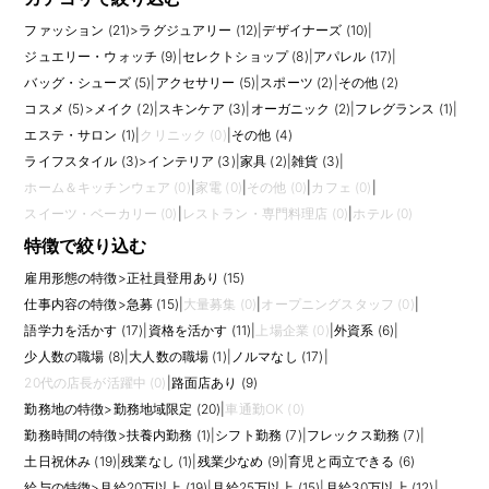
ファッション (21)
>
ラグジュアリー (12)
|
デザイナーズ (10)
|
ジュエリー・ウォッチ (9)
|
セレクトショップ (8)
|
アパレル (17)
|
バッグ・シューズ (5)
|
アクセサリー (5)
|
スポーツ (2)
|
その他 (2)
コスメ (5)
>
メイク (2)
|
スキンケア (3)
|
オーガニック (2)
|
フレグランス (1)
|
エステ・サロン (1)
|
クリニック (0)
|
その他 (4)
ライフスタイル (3)
>
インテリア (3)
|
家具 (2)
|
雑貨 (3)
|
ホーム＆キッチンウェア (0)
|
家電 (0)
|
その他 (0)
|
カフェ (0)
|
スイーツ・ベーカリー (0)
|
レストラン・専門料理店 (0)
|
ホテル (0)
特徴で絞り込む
雇用形態の特徴
>
正社員登用あり (15)
仕事内容の特徴
>
急募 (15)
|
大量募集 (0)
|
オープニングスタッフ (0)
|
語学力を活かす (17)
|
資格を活かす (11)
|
上場企業 (0)
|
外資系 (6)
|
少人数の職場 (8)
|
大人数の職場 (1)
|
ノルマなし (17)
|
20代の店長が活躍中 (0)
|
路面店あり (9)
勤務地の特徴
>
勤務地域限定 (20)
|
車通勤OK (0)
勤務時間の特徴
>
扶養内勤務 (1)
|
シフト勤務 (7)
|
フレックス勤務 (7)
|
土日祝休み (19)
|
残業なし (1)
|
残業少なめ (9)
|
育児と両立できる (6)
給与の特徴
>
月給20万以上 (19)
|
月給25万以上 (15)
|
月給30万以上 (12)
|