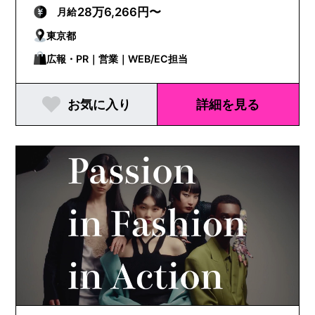
ールディングス
28万6,266円〜
月給
東京都
広報・PR｜営業｜WEB/EC担当
お気に入り
詳細を見る