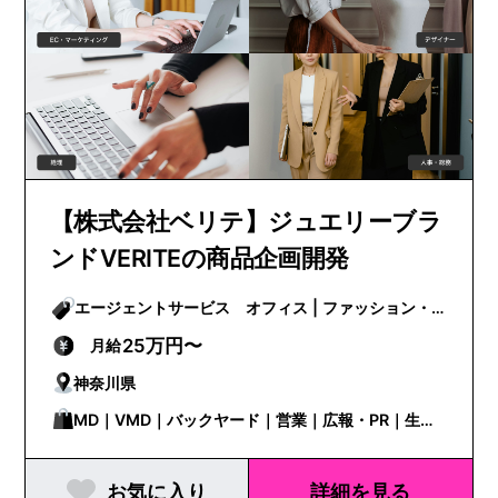
【株式会社ベリテ】ジュエリーブラ
ンドVERITEの商品企画開発
エージェントサービス オフィス | ファッション・
ビューティー
25万円〜
月給
神奈川県
MD｜VMD｜バックヤード｜営業｜広報・PR｜生産
管理
お気に入り
詳細を見る