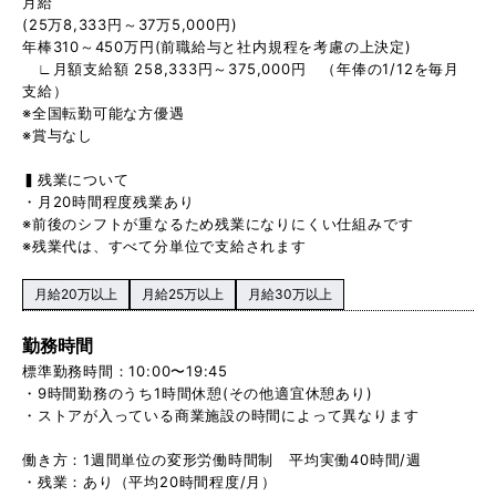
月給
(25万8,333円～37万5,000円)
年棒310～450万円(前職給与と社内規程を考慮の上決定)
∟月額支給額 258,333円～375,000円 （年俸の1/12を毎月
支給）
※全国転勤可能な方優遇
※賞与なし
▍残業について
・月20時間程度残業あり
※前後のシフトが重なるため残業になりにくい仕組みです
※残業代は、すべて分単位で支給されます
月給20万以上
月給25万以上
月給30万以上
勤務時間
標準勤務時間：10:00〜19:45
・9時間勤務のうち1時間休憩(その他適宜休憩あり)
・ストアが入っている商業施設の時間によって異なります
働き方：1週間単位の変形労働時間制 平均実働40時間/週
・残業：あり（平均20時間程度/月）