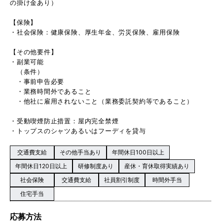
の掛け金あり）
【保険】
・社会保険：健康保険、厚⽣年⾦、労災保険、雇⽤保険
【その他要件】
・副業可能
（条件）
・事前申告必要
・業務時間外であること
・他社に雇用されないこと（業務委託契約等であること）
・受動喫煙防⽌措置：屋内完全禁煙
・トップスのシャツあるいはフーディを貸与
交通費支給
その他手当あり
年間休日100日以上
年間休日120日以上
研修制度あり
産休・育休取得実績あり
社会保険
交通費支給
社員割引制度
時間外手当
住宅手当
応募方法