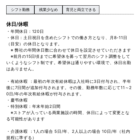
シフト勤務
残業少なめ
育児と両立できる
休日/休暇
・年間休日：120日
・休日：土日祝日を含めたシフトでの働き方となり、月8-11日
（目安）の休日となります。
※ 弊社の年間休日数に合わせて休日を設定させていただきます
※前月の15日頃までに希望休を募って翌月のシフト調整をして
いくようなシフト制です。希望休は通りやすい環境で、休日出勤
はありません。
・有給休暇 ：最初の年次有給休暇は入社時に3日付与され、半年
後に7日間が追加付与されます。その後、勤務年数に応じて11～2
0日/年の年次有給休暇が付与されます。
・慶弔休暇
・特別休暇：年末年始2日間
※ストアが入っている商業施設の時間、休日によって変更とな
る可能性があります
・介護休暇 ：1人の場合 5日/年、2人以上の場合 10日/年（社内
規程に準ずる）