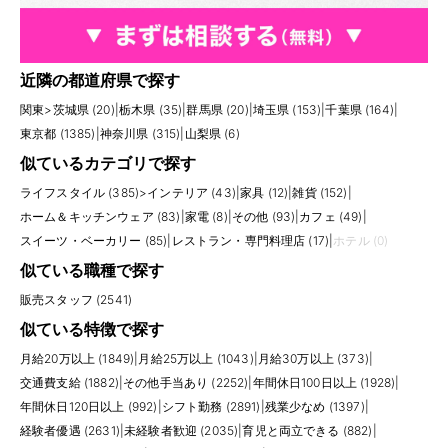
近隣の都道府県で探す
関東
>
茨城県 (20)
|
栃木県 (35)
|
群馬県 (20)
|
埼玉県 (153)
|
千葉県 (164)
|
東京都 (1385)
|
神奈川県 (315)
|
山梨県 (6)
似ているカテゴリで探す
ライフスタイル (385)
>
インテリア (43)
|
家具 (12)
|
雑貨 (152)
|
ホーム＆キッチンウェア (83)
|
家電 (8)
|
その他 (93)
|
カフェ (49)
|
スイーツ・ベーカリー (85)
|
レストラン・専門料理店 (17)
|
ホテル (0)
似ている職種で探す
販売スタッフ (2541)
似ている特徴で探す
月給20万以上 (1849)
|
月給25万以上 (1043)
|
月給30万以上 (373)
|
交通費支給 (1882)
|
その他手当あり (2252)
|
年間休日100日以上 (1928)
|
年間休日120日以上 (992)
|
シフト勤務 (2891)
|
残業少なめ (1397)
|
経験者優遇 (2631)
|
未経験者歓迎 (2035)
|
育児と両立できる (882)
|