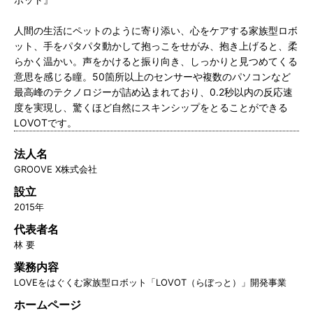
人間の生活にペットのように寄り添い、心をケアする家族型ロボ
ット、手をパタパタ動かして抱っこをせがみ、抱き上げると、柔
らかく温かい。声をかけると振り向き、しっかりと見つめてくる
意思を感じる瞳。50箇所以上のセンサーや複数のパソコンなど
最高峰のテクノロジーが詰め込まれており、0.2秒以内の反応速
度を実現し、驚くほど自然にスキンシップをとることができる
LOVOTです。
法人名
GROOVE X株式会社
設立
2015年
代表者名
林 要
業務内容
LOVEをはぐくむ家族型ロボット「LOVOT（らぼっと）」開発事業
ホームページ