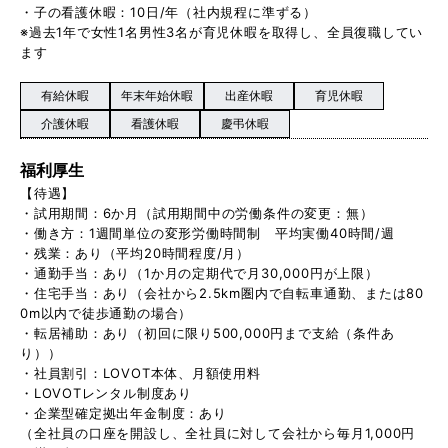
・子の看護休暇：10日/年（社内規程に準ずる）
※過去1年で女性1名男性3名が育児休暇を取得し、全員復職してい
ます
有給休暇
年末年始休暇
出産休暇
育児休暇
介護休暇
看護休暇
慶弔休暇
福利厚生
【待遇】
・試⽤期間：6か月（試用期間中の労働条件の変更：無）
・働き方：1週間単位の変形労働時間制 平均実働40時間/週
・残業：あり（平均20時間程度/月）
・通勤手当：あり（1か月の定期代で月30,000円が上限）
・住宅手当：あり（会社から2.5km圏内で自転車通勤、または80
0m以内で徒歩通勤の場合）
・転居補助：あり（初回に限り500,000円まで支給（条件あ
り））
・社員割引：LOVOT本体、月額使用料
・LOVOTレンタル制度あり
・企業型確定拠出年金制度：あり
（全社員の口座を開設し、全社員に対して会社から毎月1,000円