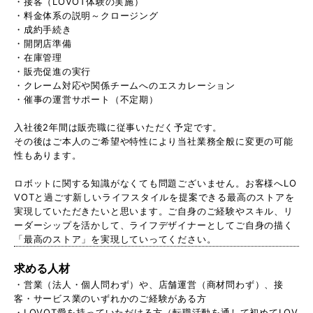
・接客（LOVOT体験の実施）
・料金体系の説明～クロージング
・成約手続き
・開閉店準備
・在庫管理
・販売促進の実行
・クレーム対応や関係チームへのエスカレーション
・催事の運営サポート（不定期）
入社後2年間は販売職に従事いただく予定です。
その後はご本人のご希望や特性により当社業務全般に変更の可能
性もあります。
ロボットに関する知識がなくても問題ございません。お客様へLO
VOTと過ごす新しいライフスタイルを提案できる最高のストアを
実現していただきたいと思います。ご自身のご経験やスキル、リ
ーダーシップを活かして、ライフデザイナーとしてご自身の描く
「最高のストア」を実現していってください。
求める人材
・営業（法人・個人問わず）や、店舗運営（商材問わず）、接
客・サービス業のいずれかのご経験がある方
・LOVOT愛を持っていただける方（転職活動を通して初めてLOV