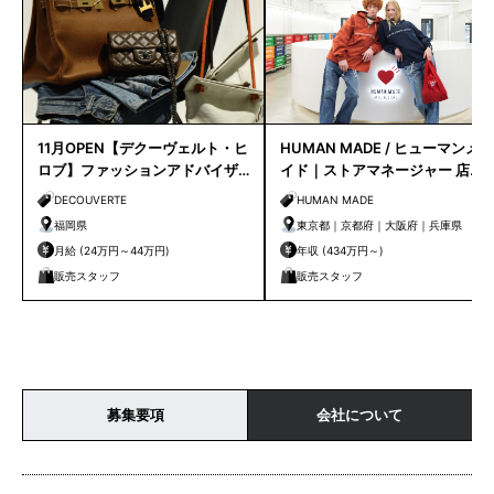
11月OPEN【デクーヴェルト・ヒ
HUMAN MADE / ヒューマンメ
ロブ】ファッションアドバイザ
イド｜ストアマネージャー 店長
ー｜天神店
候補
DECOUVERTE
HUMAN MADE
福岡県
東京都｜京都府｜大阪府｜兵庫県
月給 (24万円～44万円)
年収 (434万円～)
販売スタッフ
販売スタッフ
募集要項
会社について