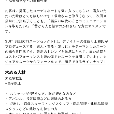
・品物補充などの事務作業
お客様に提案したコーディネートを気に入ってもらい、購入いた
だいた時はとても嬉しいです！常連さんと仲良くなって、次回来
店時にご指名頂くことも。「幅広い年代の方とコミュニケーショ
ンを取りたい!」「昔から人と話すのが好き!」な方にオススメで
す。
SUIT SELECT(スーツセレクト)は、デザイナーの佐藤可士和氏が
プロデュースする「選ぶ・着る・楽しむ」をテーマとしたスーツ
の総合専門店です。最新のトレンドを敏感にとらえ、高い品質と
コストパフォーマンスを兼ね備えたスーツを展開しています。カ
ジュアルスーツからフォーマルまで、満足できるラインナップ！
求める人材
未経験歓迎
※高卒以上
・ おしゃべりが好きな方、服が好きな方など
・アパレル、接客販売などに興味のある方
・ 品出し・店舗スタッフ・レジスタッフ・商品管理・化粧品販売
スタッフなどの経験をお持ちの方
・オシャレなアイテムに囲まれて仕事がしたい方