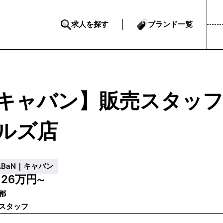
求人を探す
ブランド一覧
キャバン】販売スタッフ｜
ルズ店
ABaN｜キャバン
26万円
給
〜
都
スタッフ