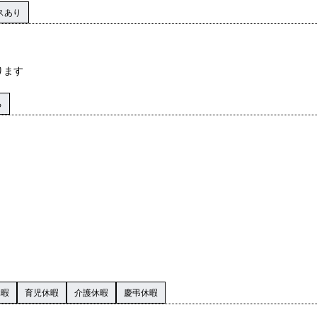
スあり
ります
る
休暇
育児休暇
介護休暇
慶弔休暇