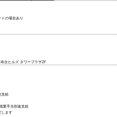
ートの場合あり
麻布台ヒルズ タワープラザ2F
途支給
残 業手当別途支給
定します