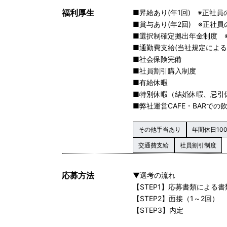
福利厚生
■昇給あり(年1回) ※正社員
■賞与あり(年2回) ※正社員
■選択制確定拠出年金制度 
■通勤費支給(当社規定による
■社会保険完備
■社員割引購入制度
■有給休暇
■特別休暇（結婚休暇、忌引
■弊社運営CAFE・BARで
その他手当あり
年間休日10
交通費支給
社員割引制度
応募方法
▼選考の流れ
【STEP1】応募書類による
【STEP2】面接（1～2回）
【STEP3】内定