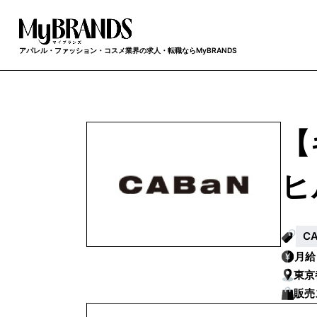
アパレル・ファッション・コスメ業界の求人・転職ならMyBRANDS
【
ヒ
C
月
東京
販売