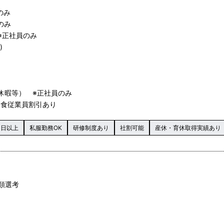
のみ
のみ
※正社員のみ
)
休暇等） ※正社員のみ
の飲食従業員割引あり
0日以上
私服勤務OK
研修制度あり
社割可能
産休・育休取得実績あり
書類選考