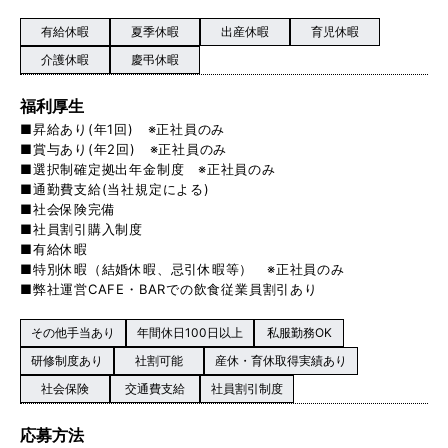
有給休暇
夏季休暇
出産休暇
育児休暇
介護休暇
慶弔休暇
福利厚生
■昇給あり(年1回) ※正社員のみ
■賞与あり(年2回) ※正社員のみ
■選択制確定拠出年金制度 ※正社員のみ
■通勤費支給(当社規定による)
■社会保険完備
■社員割引購入制度
■有給休暇
■特別休暇（結婚休暇、忌引休暇等） ※正社員のみ
■弊社運営CAFE・BARでの飲食従業員割引あり
その他手当あり
年間休日100日以上
私服勤務OK
研修制度あり
社割可能
産休・育休取得実績あり
社会保険
交通費支給
社員割引制度
応募方法