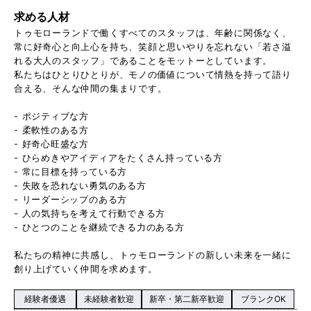
求める人材
トゥモローランドで働くすべてのスタッフは、年齢に関係なく、
常に好奇心と向上心を持ち、笑顔と思いやりを忘れない「若さ溢
れる大人のスタッフ」であることをモットーとしています。
私たちはひとりひとりが、モノの価値について情熱を持って語り
合える、そんな仲間の集まりです。
- ポジティブな方
- 柔軟性のある方
- 好奇心旺盛な方
- ひらめきやアイディアをたくさん持っている方
- 常に目標を持っている方
- 失敗を恐れない勇気のある方
- リーダーシップのある方
- 人の気持ちを考えて行動できる方
- ひとつのことを継続できる力のある方
私たちの精神に共感し、トゥモローランドの新しい未来を一緒に
創り上げていく仲間を求めます。
経験者優遇
未経験者歓迎
新卒・第二新卒歓迎
ブランクOK