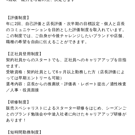
【評価制度】
年に2回、自己評価と店長評価・次半期の目標設定・個人と店長
のコミュニケーションを目的とした評価制度を取入れています。
この制度では、ご自身が今後チャレンジしたいブランドや店舗、
職種の希望を自由に伝えることができます。
【正社員登用制度】
契約社員からのスタートでも、正社員へのキャリアアップを目指
せます。
受験資格：契約社員として6ヶ月以上勤務した方（店長評価によ
っては早期エントリーも可能）
選考内容：店長からの推薦状・評価表・レポート提出／適性検査
／人事・役員面接
【研修制度】
販売スペシャリストによるスターター研修をはじめ、シーズンご
とのブランド勉強会や中途入社者に向けたキャリアアップ研修が
あります！
【短時間勤務制度】