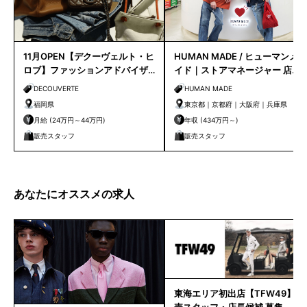
11月OPEN【デクーヴェルト・ヒ
HUMAN MADE / ヒューマンメ
ロブ】ファッションアドバイザ
イド｜ストアマネージャー 店長
ー｜天神店
候補
DECOUVERTE
HUMAN MADE
福岡県
東京都｜京都府｜大阪府｜兵庫県
月給 (24万円～44万円)
年収 (434万円～)
販売スタッフ
販売スタッフ
あなたにオススメの求人
東海エリア初出店【TFW49】販
売スタッフ・店長候補 募集