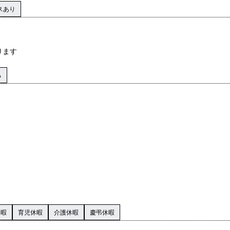
スあり
ります
る
休暇
育児休暇
介護休暇
慶弔休暇