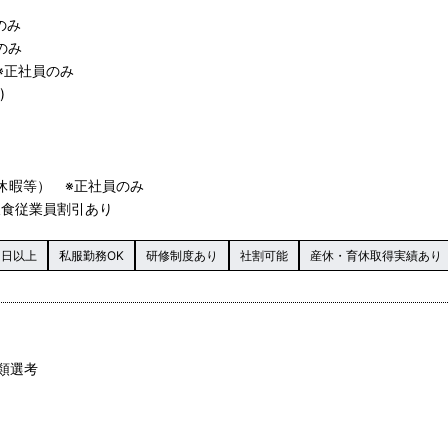
のみ
のみ
※正社員のみ
)
休暇等） ※正社員のみ
の飲食従業員割引あり
0日以上
私服勤務OK
研修制度あり
社割可能
産休・育休取得実績あり
書類選考