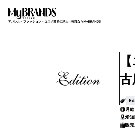
アパレル・ファッション・コスメ業界の求人・転職ならMyBRANDS
【
古
E
月
愛知
販売