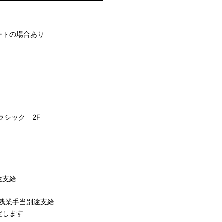
ートの場合あり
ラシック 2F
途支給
残 業手当別途支給
定します