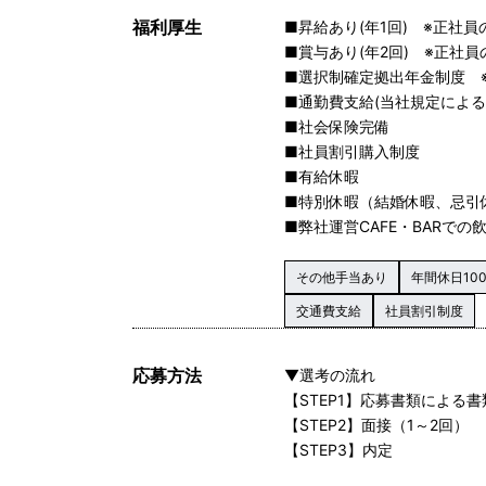
福利厚生
■昇給あり(年1回) ※正社員
■賞与あり(年2回) ※正社員
■選択制確定拠出年金制度 
■通勤費支給(当社規定による
■社会保険完備
■社員割引購入制度
■有給休暇
■特別休暇（結婚休暇、忌引
■弊社運営CAFE・BARで
その他手当あり
年間休日10
交通費支給
社員割引制度
応募方法
▼選考の流れ
【STEP1】応募書類による
【STEP2】面接（1～2回）
【STEP3】内定