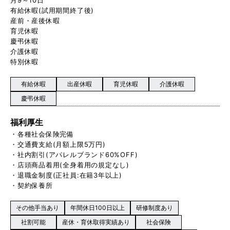
有給休暇(試用期間終了後)
産前・産後休暇
育児休暇
慶弔休暇
介護休暇
特別休暇
有給休暇
出産休暇
育児休暇
介護休暇
慶弔休暇
福利厚生
・各種社会保険完備
・交通費支給(月額上限5万円)
・社内割引(アパレルブランド60%OFF)
・店頭商品着用(全身着用の規定なし)
・退職金制度(正社員:在籍3年以上)
・契約保養所
その他手当あり
年間休日100日以上
研修制度あり
社割可能
産休・育休取得実績あり
社会保険