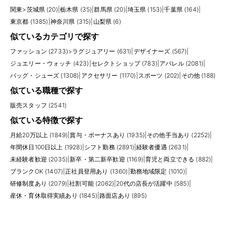
関東
>
茨城県 (20)
|
栃木県 (35)
|
群馬県 (20)
|
埼玉県 (153)
|
千葉県 (164)
|
東京都 (1385)
|
神奈川県 (315)
|
山梨県 (6)
似ているカテゴリで探す
ファッション (2733)
>
ラグジュアリー (631)
|
デザイナーズ (567)
|
ジュエリー・ウォッチ (423)
|
セレクトショップ (783)
|
アパレル (2081)
|
バッグ・シューズ (1308)
|
アクセサリー (1170)
|
スポーツ (202)
|
その他 (188)
似ている職種で探す
販売スタッフ (2541)
似ている特徴で探す
月給20万以上 (1849)
|
賞与・ボーナスあり (1935)
|
その他手当あり (2252)
|
年間休日100日以上 (1928)
|
シフト勤務 (2891)
|
経験者優遇 (2631)
|
未経験者歓迎 (2035)
|
新卒・第二新卒歓迎 (1169)
|
育児と両立できる (882)
|
ブランクOK (1407)
|
正社員登用あり (1360)
|
勤務地域限定 (1010)
|
研修制度あり (2079)
|
社割可能 (2062)
|
20代の店長が活躍中 (585)
|
産休・育休取得実績あり (1845)
|
路面店あり (895)