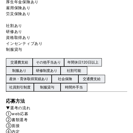
厚生年金保険あり
雇用保険あり
労災保険あり
社割あり
研修あり
資格取得あり
インセンティブあり
制服貸与
交通費支給
その他手当あり
年間休日120日以上
制服あり
研修制度あり
社割可能
産休・育休取得実績あり
社会保険
交通費支給
社員割引制度
制服貸与
時間外手当
応募方法
▼選考の流れ
①web応募
②書類選考
③面接
④内定