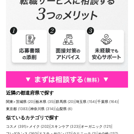
近隣の都道府県で探す
関東
>
茨城県 (20)
|
栃木県 (35)
|
群馬県 (20)
|
埼玉県 (154)
|
千葉県 (164)
|
東京都 (1383)
|
神奈川県 (314)
|
山梨県 (6)
似ているカテゴリで探す
コスメ (391)
>
メイク (202)
|
スキンケア (323)
|
オーガニック (121)
|
フレグランス (260)
|
エステ・サロン (17)
|
クリニック (2)
|
その他 (137)