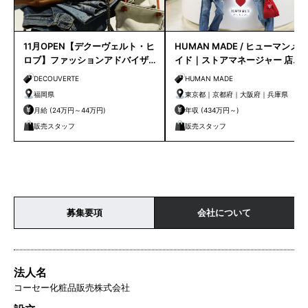
11月OPEN【デクーヴェルト・ヒ
HUMAN MADE / ヒューマンメ
ロブ】ファッションアドバイザ
イド｜ストアマネージャー 店長
ー｜天神店
候補
DECOUVERTE
HUMAN MADE
福岡県
東京都｜京都府｜大阪府｜兵庫県
月給 (24万円～44万円)
年収 (434万円～)
販売スタッフ
販売スタッフ
募集要項
会社について
法人名
コーセー化粧品販売株式会社