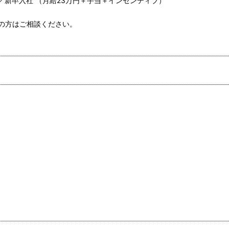
2歳／新卒入社 （月給23万円＋手当＋インセンティブ）
の方はご相談ください。