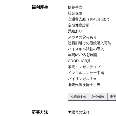
福利厚生
扶養手当
社会保険
交通費支給（月4万円まで）
定期健康診断
昇給あり
メガネの貸与あり
社員割引での眼鏡購入可能
ハイスキル試験の導入
年間MVP表彰制度
GOOD JOB賞
販売インセンティブ
インフルエンサー手当
バイリンガル手当
眼鏡作製技能士手当
交通費支給
社会保険
定
応募方法
▼選考の流れ