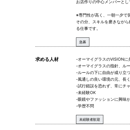
お店作りの中心メンバーとし
※専門性が高く、一朝一夕で
その分、スキルを磨きながら
る仕事です。
急募
求める人材
-オーマイグラスのVISION
-オーマイグラスの指針、ル
-ルールの下に自由が成り立
-風通しの良い環境の元、長
-試行錯誤を恐れず、常にチ
-未経験OK
-眼鏡やファッションに興味
-学歴不問
未経験者歓迎