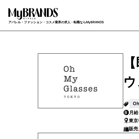
アパレル・ファッション・コスメ業界の求人・転職ならMyBRANDS
【
ウ
O
月
東京
販売