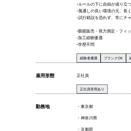
-ルールの下に自由が成り立
-風通しの良い環境の元、長
-試行錯誤を恐れず、常にチ
‐眼鏡販売・視力測定・フィ
‐加工経験優遇
‐学歴不問
経験者優遇
ブランクOK
雇用形態
正社員
正社員登用あり
勤務地
東京都
神奈川県
京都府