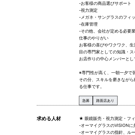
-お客様の商品選びサポート
-視力測定
-メガネ・サングラスのフィ
-在庫管理
-その他、会社が定める必要
仕事のやりがい
お客様の喜びやワクワク、生
目の専門家としての知識・ス
お店作りの中心メンバーとし
※専門性が高く、一朝一夕で
その分、スキルを磨きながら
る仕事です。
急募
路面店あり
求める人材
★ 眼鏡販売・視力測定・フ
-オーマイグラスのVISION
-オーマイグラスの指針、ル