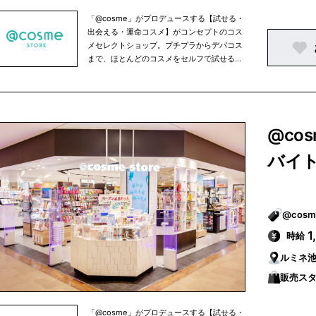
「@cosme」がプロデュースする【試せる・
出会える・運命コスメ】がコンセプトのコス
メセレクトショップ。プチプラからデパコス
まで、ほとんどのコスメをセルフで試せるほ
か、人気のコスメを売れ筋ランキング形式で
ご紹介。スタッフによるカウンセリングも承
っております。
@co
バイ
1
時給
ルミネ
販売スタ
「@cosme」がプロデュースする【試せる・