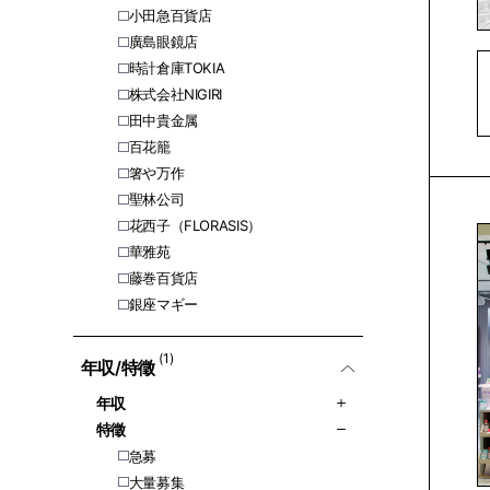
小田急百貨店
廣島眼鏡店
時計倉庫TOKIA
株式会社NIGIRI
田中貴金属
百花籠
箸や万作
聖林公司
花西子（FLORASIS）
華雅苑
藤巻百貨店
銀座マギー
(1)
年収/特徵
年収
特徵
急募
大量募集