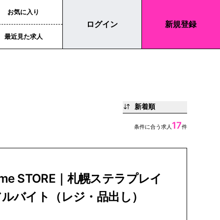
お気に入り
ログイン
新規登録
最近見た求人
新着順
17
条件に合う求人
件
sme STORE｜札幌ステラプレイ
アルバイト（レジ・品出し）