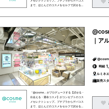
メセレクトショップ。プチプラからデパコス
まで、ほとんどのコスメをセルフで試せるほ
か、人気のコスメを売れ筋ランキング形式で
ご紹介。スタッフによるカウンセリングも承
っております。
@co
｜ア
1
時給
ルミネ
販売スタ
「@cosme」がプロデュースする【試せる・
出会える・運命コスメ】がコンセプトのコス
メセレクトショップ。プチプラからデパコス
まで、ほとんどのコスメをセルフで試せるほ