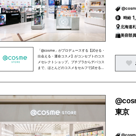
1
時給
北海道
美容部員
「@cosme」がプロデュースする【試せる・
出会える・運命コスメ】がコンセプトのコス
メセレクトショップ。プチプラからデパコス
まで、ほとんどのコスメをセルフで試せるほ
か、人気のコスメを売れ筋ランキング形式で
ご紹介。スタッフによるカウンセリングも承
っております。
@co
東京