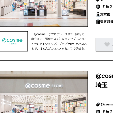
2
月給
東京都
美容部員
「@cosme」がプロデュースする【試せる・
出会える・運命コスメ】がコンセプトのコス
メセレクトショップ。プチプラからデパコス
まで、ほとんどのコスメをセルフで試せるほ
か、人気のコスメを売れ筋ランキング形式で
ご紹介。スタッフによるカウンセリングも承
っております。
@co
埼玉
2
月給