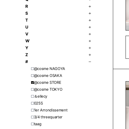
R
S
T
U
V
W
Y
Z
#
@cosme NAGOYA
@cosme OSAKA
@cosme STORE
@cosme TOKYO
＆ellecy
025S
1er Arrondissement
3/4 threequarter
​​taag