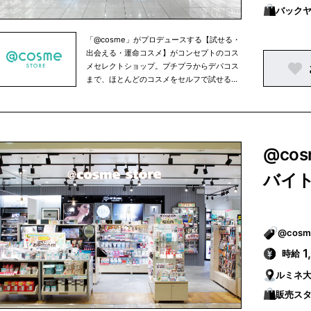
バックヤ
「@cosme」がプロデュースする【試せる・
出会える・運命コスメ】がコンセプトのコス
メセレクトショップ。プチプラからデパコス
まで、ほとんどのコスメをセルフで試せるほ
か、人気のコスメを売れ筋ランキング形式で
ご紹介。スタッフによるカウンセリングも承
っております。
@co
バイ
1
時給
ルミネ
販売スタ