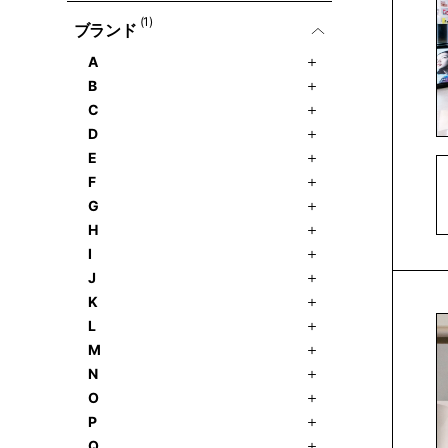
(1)
ブランド
A
B
C
D
E
F
G
H
I
J
K
L
M
N
O
P
Q