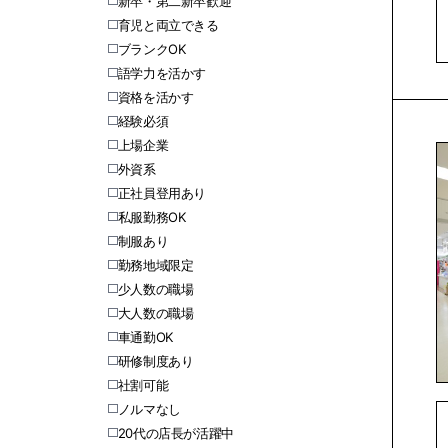
新卒・第二新卒歓迎
育児と両立できる
ブランクOK
語学力を活かす
資格を活かす
経験必須
上場企業
外資系
正社員登用あり
私服勤務OK
制服あり
勤務地域限定
少人数の職場
大人数の職場
車通勤OK
研修制度あり
社割可能
ノルマなし
20代の店長が活躍中