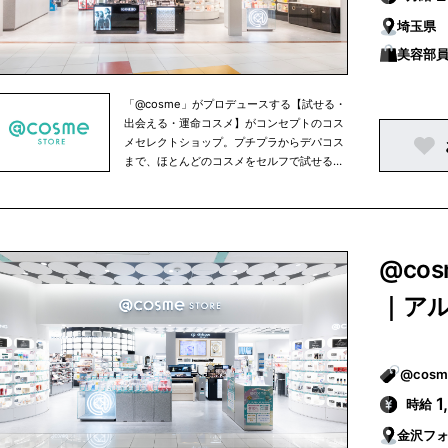
埼玉県
美容部員
「@cosme」がプロデュースする【試せる・
出会える・運命コスメ】がコンセプトのコス
メセレクトショップ。プチプラからデパコス
まで、ほとんどのコスメをセルフで試せるほ
か、人気のコスメを売れ筋ランキング形式で
ご紹介。スタッフによるカウンセリングも承
っております。
@co
｜ア
1
時給
金沢フ