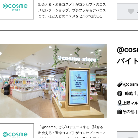
出会える・運命コスメ】がコンセプトのコス
メセレクトショップ。プチプラからデパコス
まで、ほとんどのコスメをセルフで試せるほ
か、人気のコスメを売れ筋ランキング形式で
ご紹介。スタッフによるカウンセリングも承
っております。
@co
バイ
1
時給
上野マ
その他｜
「@cosme」がプロデュースする【試せる・
出会える・運命コスメ】がコンセプトのコス