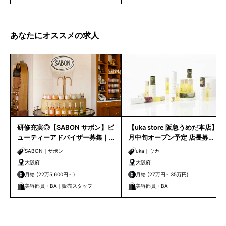
あなたにオススメの求人
研修充実◎【SABON サボン】ビ
【uka store 阪急うめだ本店】９
ューティーアドバイザー募集｜
月中旬オープン予定 店長募
男女問わず活躍中！ルクア大阪
集！！ マネジメント経験者大歓
SABON｜サボン
uka｜ウカ
迎！
大阪府
大阪府
月給 (22万5,600円～)
月給 (27万円～35万円)
美容部員・BA｜販売スタッフ
美容部員・BA