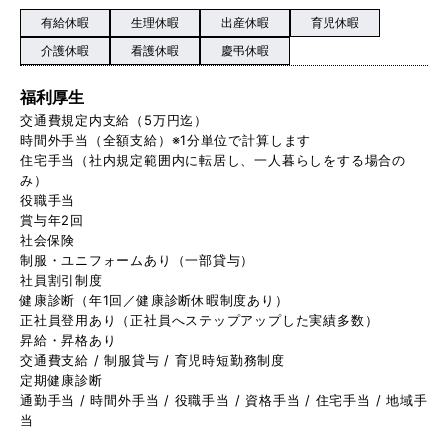
有給休暇
生理休暇
出産休暇
育児休暇
介護休暇
看護休暇
慶弔休暇
福利厚生
交通費規定内支給（5万円迄）
時間外手当（全額支給）※1分単位で計算します
住宅手当（社内規定範囲内に転居し、一人暮らしをする場合の
み）
役職手当
賞与年2回
社会保険
制服・ユニフォームあり（一部貸与）
社員割引制度
健康診断（年1回／健康診断休暇制度あり）
正社員登用あり（正社員へステップアップした実績多数）
昇給・昇格あり
交通費支給 / 制服貸与 / 育児時短勤務制度
定期健康診断
通勤手当 / 時間外手当 / 役職手当 / 資格手当 / 住宅手当 / 地域手
当