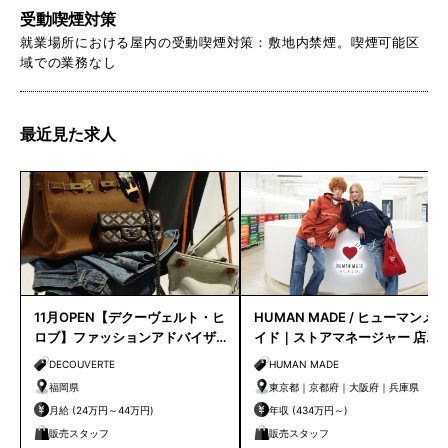
受動喫煙対策
就業場所における屋内の受動喫煙対策：敷地内禁煙。喫煙可能区
域での業務なし
最近見た求人
11月OPEN【デクーヴェルト・ヒ
HUMAN MADE / ヒューマンメ
ロブ】ファッションアドバイザ
イド｜ストアマネージャー 店長
ー｜天神店
候補
DECOUVERTE
HUMAN MADE
福岡県
東京都｜京都府｜大阪府｜兵庫県
月給 (24万円～44万円)
年収 (434万円～)
販売スタッフ
販売スタッフ