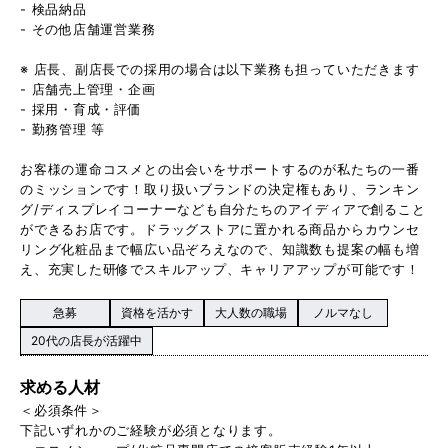
- 検品納品
- その他店舗運営業務
※ 店長、副店長での採用の場合は以下業務も担っていただきます
- 店舗売上管理・企画
- 採用・育成・評価
- 勤務管理 等
お客様の運命コスメとの出会いをサポートするのが私たちの一番
のミッションです！取り扱いブランドの決定権もあり、ランキン
グ/ディスプレイコーナーなども自分たちのアイディアで創ること
ができるお店です。ドラッグストアに置かれる商品からカウンセ
リング化粧品まで幅広い品ぞろえなので、知識数も提案の幅も増
え、充実した研修でスキルアップ、キャリアアップが可能です！
急募
資格を活かす
大人数の職場
ノルマなし
20代の店長が活躍中
求める人材
＜必須条件＞
下記いずれかのご経験が必須となります。