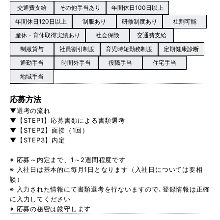
交通費支給
その他手当あり
年間休日100日以上
年間休日120日以上
制服あり
研修制度あり
社割可能
産休・育休取得実績あり
社会保険
交通費支給
制服貸与
社員割引制度
育児時短勤務制度
定期健康診断
通勤手当
時間外手当
役職手当
住宅手当
地域手当
応募方法
▼選考の流れ
▼【STEP1】応募書類による書類選考
▼【STEP2】面接（1回）
▼【STEP3】内定
※ 応募～内定まで、1～2週間程度です
※ 入社日は基本的に毎月1日となります（入社日については要相
談）
※ 入力された情報にて書類選考を行ないますので､登録情報は正確
に入力してください
※ 応募の秘密は厳守します