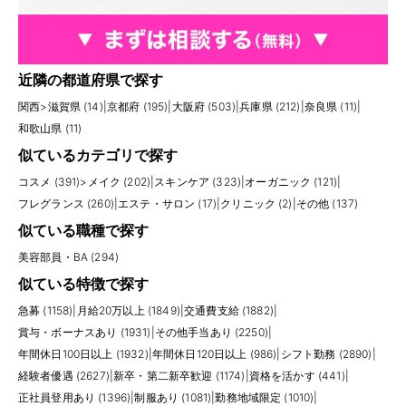
近隣の都道府県で探す
関西
>
滋賀県 (14)
|
京都府 (195)
|
大阪府 (503)
|
兵庫県 (212)
|
奈良県 (11)
|
和歌山県 (11)
似ているカテゴリで探す
コスメ (391)
>
メイク (202)
|
スキンケア (323)
|
オーガニック (121)
|
フレグランス (260)
|
エステ・サロン (17)
|
クリニック (2)
|
その他 (137)
似ている職種で探す
美容部員・BA (294)
似ている特徴で探す
急募 (1158)
|
月給20万以上 (1849)
|
交通費支給 (1882)
|
賞与・ボーナスあり (1931)
|
その他手当あり (2250)
|
年間休日100日以上 (1932)
|
年間休日120日以上 (986)
|
シフト勤務 (2890)
|
経験者優遇 (2627)
|
新卒・第二新卒歓迎 (1174)
|
資格を活かす (441)
|
正社員登用あり (1396)
|
制服あり (1081)
|
勤務地域限定 (1010)
|