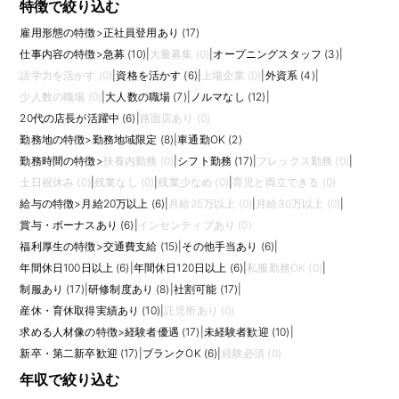
特徴で絞り込む
雇用形態の特徴
>
正社員登用あり (17)
仕事内容の特徴
>
急募 (10)
|
大量募集 (0)
|
オープニングスタッフ (3)
|
語学力を活かす (0)
|
資格を活かす (6)
|
上場企業 (0)
|
外資系 (4)
|
少人数の職場 (0)
|
大人数の職場 (7)
|
ノルマなし (12)
|
20代の店長が活躍中 (6)
|
路面店あり (0)
勤務地の特徴
>
勤務地域限定 (8)
|
車通勤OK (2)
勤務時間の特徴
>
扶養内勤務 (0)
|
シフト勤務 (17)
|
フレックス勤務 (0)
|
土日祝休み (0)
|
残業なし (0)
|
残業少なめ (0)
|
育児と両立できる (0)
給与の特徴
>
月給20万以上 (6)
|
月給25万以上 (0)
|
月給30万以上 (0)
|
賞与・ボーナスあり (6)
|
インセンティブあり (0)
福利厚生の特徴
>
交通費支給 (15)
|
その他手当あり (6)
|
年間休日100日以上 (6)
|
年間休日120日以上 (6)
|
私服勤務OK (0)
|
制服あり (17)
|
研修制度あり (8)
|
社割可能 (17)
|
産休・育休取得実績あり (10)
|
託児所あり (0)
求める人材像の特徴
>
経験者優遇 (17)
|
未経験者歓迎 (10)
|
新卒・第二新卒歓迎 (17)
|
ブランクOK (6)
|
経験必須 (0)
年収で絞り込む