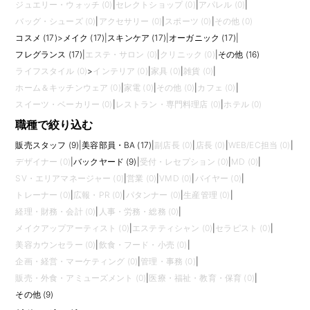
ジュエリー・ウォッチ (0)
|
セレクトショップ (0)
|
アパレル (0)
|
バッグ・シューズ (0)
|
アクセサリー (0)
|
スポーツ (0)
|
その他 (0)
コスメ (17)
>
メイク (17)
|
スキンケア (17)
|
オーガニック (17)
|
フレグランス (17)
|
エステ・サロン (0)
|
クリニック (0)
|
その他 (16)
ライフスタイル (0)
>
インテリア (0)
|
家具 (0)
|
雑貨 (0)
|
ホーム＆キッチンウェア (0)
|
家電 (0)
|
その他 (0)
|
カフェ (0)
|
スイーツ・ベーカリー (0)
|
レストラン・専門料理店 (0)
|
ホテル (0)
職種で絞り込む
販売スタッフ (9)
|
美容部員・BA (17)
|
副店長 (0)
|
店長 (0)
|
WEB/EC担当 (0)
|
デザイナー (0)
|
バックヤード (9)
|
受付・レセプション (0)
|
MD (0)
|
SV・エリアマネージャー (0)
|
営業 (0)
|
VMD (0)
|
バイヤー (0)
|
トレーナー (0)
|
広報・PR (0)
|
パタンナー (0)
|
生産管理 (0)
|
経理・財務・会計 (0)
|
人事・労務・総務 (0)
|
メイクアップアーティスト (0)
|
エステティシャン (0)
|
セラピスト (0)
|
美容カウンセラー (0)
|
飲食・フード・小売 (0)
|
企画・経営・マーケティング (0)
|
管理・事務 (0)
|
販売・外食・アミューズメント (0)
|
医療・福祉・教育・保育 (0)
|
その他 (9)