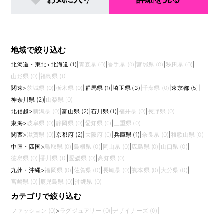
地域で絞り込む
北海道・東北
>
北海道 (1)
|
青森県 (0)
|
岩手県 (0)
|
宮城県 (0)
|
秋田県 (0)
|
山形県 (0)
|
福島県 (0)
関東
>
茨城県 (0)
|
栃木県 (0)
|
群馬県 (1)
|
埼玉県 (3)
|
千葉県 (0)
|
東京都 (5)
|
神奈川県 (2)
|
山梨県 (0)
北信越
>
新潟県 (0)
|
富山県 (2)
|
石川県 (1)
|
福井県 (0)
|
長野県 (0)
東海
>
岐阜県 (0)
|
静岡県 (0)
|
愛知県 (0)
|
三重県 (0)
関西
>
滋賀県 (0)
|
京都府 (2)
|
大阪府 (0)
|
兵庫県 (1)
|
奈良県 (0)
|
和歌山県 (0)
中国・四国
>
鳥取県 (0)
|
島根県 (0)
|
岡山県 (0)
|
広島県 (0)
|
山口県 (0)
|
徳島県 (0)
|
香川県 (0)
|
愛媛県 (0)
|
高知県 (0)
九州・沖縄
>
福岡県 (0)
|
佐賀県 (0)
|
長崎県 (0)
|
熊本県 (0)
|
大分県 (0)
|
宮崎県 (0)
|
鹿児島県 (0)
|
沖縄県 (0)
カテゴリで絞り込む
ファッション (0)
>
ラグジュアリー (0)
|
デザイナーズ (0)
|