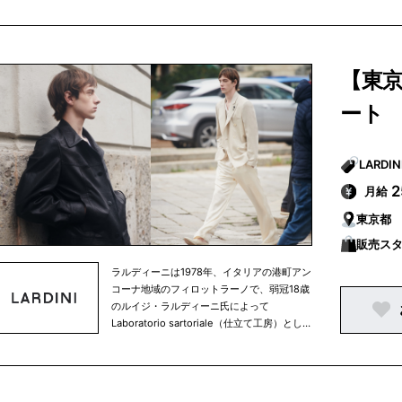
にわたり世界中の名だたるメゾンブランドの
ミックスファブリックなどの革新的でオリジ
OEMを請け負ってきました。 高度なクオリ
ナリティ溢れる遊びの効いた生地使いがあり
ティを求められる日常のなかで培われた縫製
ます。製品洗い、製品染め、ハンドペインテ
技術の向上と、時代の空気感を捉える感性が
ィング、ストレッチ、撥水などの表面加工、
【東
育まれ、1998年に最初のオリジナルブラン
衣服というキャンバスに様々なタッチや技
ド”LARDINI” のメンズコレクションがワーク
巧、多彩な色で多種多様な表情を描きスタイ
ート 
ショップから登場しました。 厳格さ、高品質
ルの可能性を拡げています。
の仕立て、そして純粋で流麗なエレガンスは
ラルディーニの重要な要素です。 おおきな特
徴のひとつは、細部のディテールに細やかな
注意を払うことで生まれる多様性のあるスタ
月給
イル。イタリアに息衝く伝統的なサルトリア
東京都
技術をベースに、着丈の長短、袖のプロポー
ション、ラぺルや前合わせのバランス、芯地
販売ス
の厚みや柔軟性、ステッチのカラーやピッ
ラルディーニは1978年、イタリアの港町アン
チ、ひとつひとつのディテールの組み合わせ
コーナ地域のフィロットラーノで、弱冠18歳
が新しい表情、新しいスタイル、そして常に
のルイジ・ラルディーニ氏によって
新鮮なラルディーニの世界を創り出していま
Laboratorio sartoriale（仕立て工房）とし
す。 そして、もうひとつの特徴は厳選された
て創業され、高い縫製技術を背景に30年以上
上質な素材と、トレンド感のある洗練された
にわたり世界中の名だたるメゾンブランドの
ミックスファブリックなどの革新的でオリジ
OEMを請け負ってきました。 高度なクオリ
ナリティ溢れる遊びの効いた生地使いがあり
ティを求められる日常のなかで培われた縫製
ます。製品洗い、製品染め、ハンドペインテ