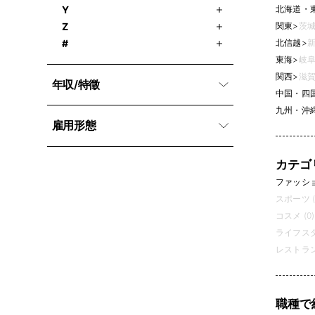
北海道・
Y
関東
>
茨城
Z
北信越
>
新
#
東海
>
岐阜
関西
>
滋賀
年収/特徵
中国・四
九州・沖
雇用形態
カテゴ
ファッション
スポーツ (
コスメ (0)
ライフスタ
レストラン
職種で