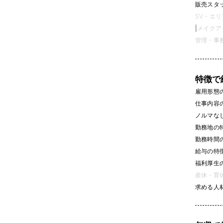
販売スタッフ
SV・エリ
|
メイクアッ
管理・事務 
特徴で
雇用形態
仕事内容
ノルマなし 
勤務地の
勤務時間
給与の特
福利厚生
産休・育休
求める人