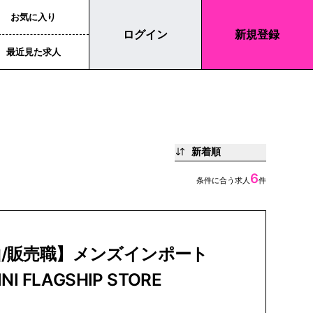
お気に入り
ログイン
新規登録
最近見た求人
新着順
6
条件に合う求人
件
山/販売職】メンズインポート
NI FLAGSHIP STORE