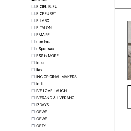
LE CIEL BLEU
LE CREUSET
LE LABO
LE TALON
LEMAIRE
Leon Inc.
LeSportsac
LESS is MORE
Liesse
Lilas
LINC ORIGINAL MAKERS
Lindt
LIVE LOVE LAUGH
LIVERANO & LIVERANO
LIZDAYS
LOEWE
LOEWE
LOFTY