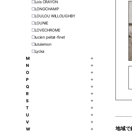
Lois CRAYON
LONGCHAMP
LOULOU WILLOUGHBY
LOUNIE
LOVECHROME
lucien pellat-finet
lululemon
Lycka
M
N
O
P
Q
R
S
T
U
V
地域で
W