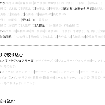
東北
>
北海道 (0)
|
青森県 (0)
|
岩手県 (0)
|
宮城県 (0)
|
秋田県 (0)
|
山形県 (0)
|
福島県 (0)
の仕立て、そして純粋で流麗なエレガンスは
ラルディーニの重要な要素です。 おおきな特
県 (0)
|
栃木県 (0)
|
群馬県 (0)
|
埼玉県 (0)
|
千葉県 (0)
|
東京都 (2)
|
神奈川県 (1)
|
山梨県 (
徴のひとつは、細部のディテールに細やかな
潟県 (0)
|
富山県 (0)
|
石川県 (0)
|
福井県 (0)
|
長野県 (0)
注意を払うことで生まれる多様性のあるスタ
県 (0)
|
静岡県 (0)
|
愛知県 (1)
|
三重県 (0)
イル。イタリアに息衝く伝統的なサルトリア
県 (0)
|
京都府 (0)
|
大阪府 (0)
|
兵庫県 (1)
|
奈良県 (0)
|
和歌山県 (0)
技術をベースに、着丈の長短、袖のプロポー
ション、ラぺルや前合わせのバランス、芯地
国
>
鳥取県 (0)
|
島根県 (0)
|
岡山県 (0)
|
広島県 (0)
|
山口県 (0)
|
徳島県 (0)
|
香川県 (0)
|
愛媛
の厚みや柔軟性、ステッチのカラーやピッ
縄
>
福岡県 (1)
|
佐賀県 (0)
|
長崎県 (0)
|
熊本県 (0)
|
大分県 (0)
|
宮崎県 (0)
|
鹿児島県 (0)
|
沖
チ、ひとつひとつのディテールの組み合わせ
が新しい表情、新しいスタイル、そして常に
新鮮なラルディーニの世界を創り出していま
す。 そして、もうひとつの特徴は厳選された
リで絞り込む
上質な素材と、トレンド感のある洗練された
 (6)
>
ラグジュアリー (6)
|
デザイナーズ (0)
|
ジュエリー・ウォッチ (0)
|
セレクトシ
ミックスファブリックなどの革新的でオリジ
ナリティ溢れる遊びの効いた生地使いがあり
0)
|
その他 (0)
ます。製品洗い、製品染め、ハンドペインテ
>
メイク (0)
|
スキンケア (0)
|
オーガニック (0)
|
フレグランス (0)
|
エステ・サロン (0)
ィング、ストレッチ、撥水などの表面加工、
イル (0)
>
インテリア (0)
|
家具 (0)
|
雑貨 (0)
|
ホーム＆キッチンウェア (0)
|
家電 (0)
|
そ
衣服というキャンバスに様々なタッチや技
・専門料理店 (0)
|
ホテル (0)
巧、多彩な色で多種多様な表情を描きスタイ
ルの可能性を拡げています。
絞り込む