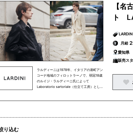
技術の向上と、時代の空気感を捉える感性が
ィング、ストレッチ、撥水などの表面加工、
【名古
育まれ、1998年に最初のオリジナルブラン
衣服というキャンバスに様々なタッチや技
ド”LARDINI” のメンズコレクションがワーク
巧、多彩な色で多種多様な表情を描きスタイ
ト L
ショップから登場しました。 厳格さ、高品質
ルの可能性を拡げています。
の仕立て、そして純粋で流麗なエレガンスは
ラルディーニの重要な要素です。 おおきな特
徴のひとつは、細部のディテールに細やかな
注意を払うことで生まれる多様性のあるスタ
月給
イル。イタリアに息衝く伝統的なサルトリア
愛知県
技術をベースに、着丈の長短、袖のプロポー
ション、ラぺルや前合わせのバランス、芯地
販売ス
の厚みや柔軟性、ステッチのカラーやピッ
ラルディーニは1978年、イタリアの港町アン
チ、ひとつひとつのディテールの組み合わせ
コーナ地域のフィロットラーノで、弱冠18歳
が新しい表情、新しいスタイル、そして常に
のルイジ・ラルディーニ氏によって
新鮮なラルディーニの世界を創り出していま
Laboratorio sartoriale（仕立て工房）とし
す。 そして、もうひとつの特徴は厳選された
て創業され、高い縫製技術を背景に30年以上
上質な素材と、トレンド感のある洗練された
にわたり世界中の名だたるメゾンブランドの
ミックスファブリックなどの革新的でオリジ
OEMを請け負ってきました。 高度なクオリ
ナリティ溢れる遊びの効いた生地使いがあり
ティを求められる日常のなかで培われた縫製
ます。製品洗い、製品染め、ハンドペインテ
技術の向上と、時代の空気感を捉える感性が
ィング、ストレッチ、撥水などの表面加工、
育まれ、1998年に最初のオリジナルブラン
衣服というキャンバスに様々なタッチや技
ド”LARDINI” のメンズコレクションがワーク
巧、多彩な色で多種多様な表情を描きスタイ
絞り込む
ショップから登場しました。 厳格さ、高品質
ルの可能性を拡げています。