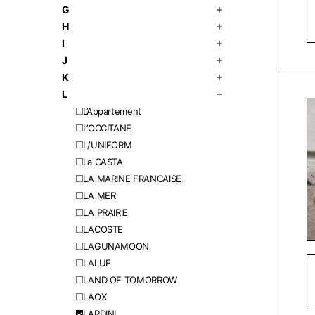
G
H
I
J
K
L
L’Appartement
L’OCCITANE
L/UNIFORM
La CASTA
LA MARINE FRANCAISE
LA MER
LA PRAIRIE
LACOSTE
LAGUNAMOON
LALUE
LAND OF TOMORROW
LAOX
LARDINI