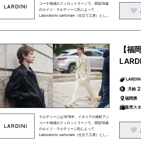
コーナ地域のフィロットラーノで、弱冠18歳
が新しい表情、新しいスタイル、そして常に
のルイジ・ラルディーニ氏によって
新鮮なラルディーニの世界を創り出していま
Laboratorio sartoriale（仕立て工房）とし
す。 そして、もうひとつの特徴は厳選された
て創業され、高い縫製技術を背景に30年以上
上質な素材と、トレンド感のある洗練された
にわたり世界中の名だたるメゾンブランドの
ミックスファブリックなどの革新的でオリジ
OEMを請け負ってきました。 高度なクオリ
ナリティ溢れる遊びの効いた生地使いがあり
ティを求められる日常のなかで培われた縫製
ます。製品洗い、製品染め、ハンドペインテ
技術の向上と、時代の空気感を捉える感性が
ィング、ストレッチ、撥水などの表面加工、
【福
育まれ、1998年に最初のオリジナルブラン
衣服というキャンバスに様々なタッチや技
ド”LARDINI” のメンズコレクションがワーク
巧、多彩な色で多種多様な表情を描きスタイ
LAR
ショップから登場しました。 厳格さ、高品質
ルの可能性を拡げています。
の仕立て、そして純粋で流麗なエレガンスは
ラルディーニの重要な要素です。 おおきな特
徴のひとつは、細部のディテールに細やかな
注意を払うことで生まれる多様性のあるスタ
月給
イル。イタリアに息衝く伝統的なサルトリア
福岡県
技術をベースに、着丈の長短、袖のプロポー
ション、ラぺルや前合わせのバランス、芯地
販売ス
の厚みや柔軟性、ステッチのカラーやピッ
ラルディーニは1978年、イタリアの港町アン
チ、ひとつひとつのディテールの組み合わせ
コーナ地域のフィロットラーノで、弱冠18歳
が新しい表情、新しいスタイル、そして常に
のルイジ・ラルディーニ氏によって
新鮮なラルディーニの世界を創り出していま
Laboratorio sartoriale（仕立て工房）とし
す。 そして、もうひとつの特徴は厳選された
て創業され、高い縫製技術を背景に30年以上
上質な素材と、トレンド感のある洗練された