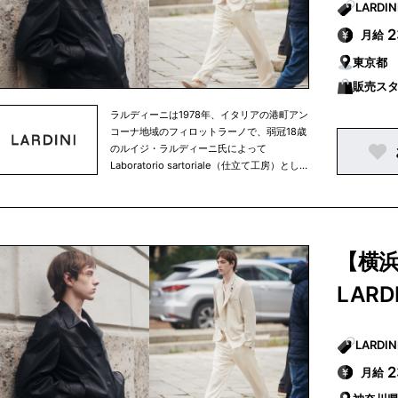
月給
東京都
販売ス
ラルディーニは1978年、イタリアの港町アン
コーナ地域のフィロットラーノで、弱冠18歳
のルイジ・ラルディーニ氏によって
Laboratorio sartoriale（仕立て工房）とし
て創業され、高い縫製技術を背景に30年以上
にわたり世界中の名だたるメゾンブランドの
OEMを請け負ってきました。 高度なクオリ
ティを求められる日常のなかで培われた縫製
技術の向上と、時代の空気感を捉える感性が
【横
育まれ、1998年に最初のオリジナルブラン
ド”LARDINI” のメンズコレクションがワーク
LARDI
ショップから登場しました。 厳格さ、高品質
の仕立て、そして純粋で流麗なエレガンスは
ラルディーニの重要な要素です。 おおきな特
徴のひとつは、細部のディテールに細やかな
注意を払うことで生まれる多様性のあるスタ
月給
イル。イタリアに息衝く伝統的なサルトリア