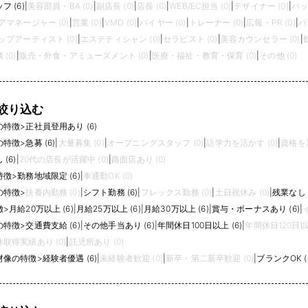
 (6)
|
美容部員・BA (0)
|
副店長 (0)
|
店長 (0)
|
WEB/EC担当 (0)
|
デザイナー (0)
|
バッ
アマネージャー (0)
|
営業 (0)
|
VMD (0)
|
バイヤー (0)
|
トレーナー (0)
|
広報・PR (0)
|
パ
プアーティスト (0)
|
エステティシャン (0)
|
セラピスト (0)
|
美容カウンセラー (0)
|
(0)
|
販売・外食・アミューズメント (0)
|
医療・福祉・教育・保育 (0)
|
その他 (0)
絞り込む
の特徴
>
正社員登用あり (6)
の特徴
>
急募 (6)
|
大量募集 (0)
|
オープニングスタッフ (0)
|
語学力を活かす (0)
|
資格を活
(6)
|
20代の店長が活躍中 (0)
|
路面店あり (0)
特徴
>
勤務地域限定 (6)
|
車通勤OK (0)
の特徴
>
扶養内勤務 (0)
|
シフト勤務 (6)
|
フレックス勤務 (0)
|
土日祝休み (0)
|
残業なし (
徴
>
月給20万以上 (6)
|
月給25万以上 (6)
|
月給30万以上 (6)
|
賞与・ボーナスあり (6)
|
の特徴
>
交通費支給 (6)
|
その他手当あり (6)
|
年間休日100日以上 (6)
|
年間休日120日以上
取得実績あり (0)
|
託児所あり (0)
材像の特徴
>
経験者優遇 (6)
|
未経験者歓迎 (0)
|
新卒・第二新卒歓迎 (0)
|
ブランクOK (