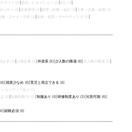
クヤード (0)
|
受付・レセプション (0)
|
MD (0)
|
タンナー (0)
|
生産管理 (0)
|
経理・財務・会計 (0)
|
人事・労務・総務 (0)
飲食・フード・小売 (0)
|
企画・経営・マーケティング (0)
|
かす (0)
|
上場企業 (0)
|
外資系 (6)
|
少人数の職場 (6)
|
大人数の職場 (0)
|
6)
|
残業少なめ (6)
|
育児と両立できる (6)
インセンティブあり (0)
 (0)
|
私服勤務OK (0)
|
制服あり (6)
|
研修制度あり (3)
|
社割可能 (6)
|
4)
|
経験必須 (6)