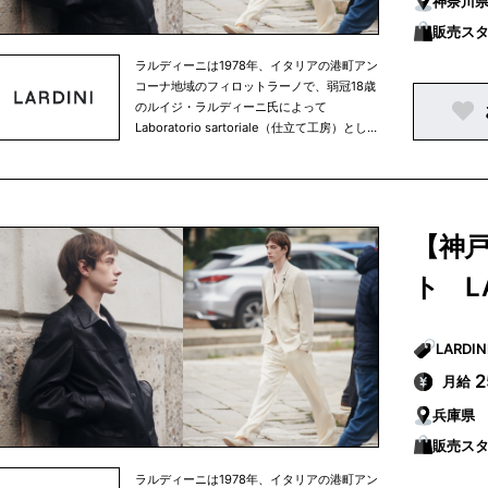
神奈川
技術をベースに、着丈の長短、袖のプロポー
ション、ラぺルや前合わせのバランス、芯地
販売ス
の厚みや柔軟性、ステッチのカラーやピッ
ラルディーニは1978年、イタリアの港町アン
チ、ひとつひとつのディテールの組み合わせ
コーナ地域のフィロットラーノで、弱冠18歳
が新しい表情、新しいスタイル、そして常に
のルイジ・ラルディーニ氏によって
新鮮なラルディーニの世界を創り出していま
Laboratorio sartoriale（仕立て工房）とし
す。 そして、もうひとつの特徴は厳選された
て創業され、高い縫製技術を背景に30年以上
上質な素材と、トレンド感のある洗練された
にわたり世界中の名だたるメゾンブランドの
ミックスファブリックなどの革新的でオリジ
OEMを請け負ってきました。 高度なクオリ
ナリティ溢れる遊びの効いた生地使いがあり
ティを求められる日常のなかで培われた縫製
ます。製品洗い、製品染め、ハンドペインテ
技術の向上と、時代の空気感を捉える感性が
ィング、ストレッチ、撥水などの表面加工、
【神
育まれ、1998年に最初のオリジナルブラン
衣服というキャンバスに様々なタッチや技
ド”LARDINI” のメンズコレクションがワーク
巧、多彩な色で多種多様な表情を描きスタイ
ト L
ショップから登場しました。 厳格さ、高品質
ルの可能性を拡げています。
の仕立て、そして純粋で流麗なエレガンスは
ラルディーニの重要な要素です。 おおきな特
徴のひとつは、細部のディテールに細やかな
注意を払うことで生まれる多様性のあるスタ
月給
イル。イタリアに息衝く伝統的なサルトリア
兵庫県
技術をベースに、着丈の長短、袖のプロポー
ション、ラぺルや前合わせのバランス、芯地
販売ス
の厚みや柔軟性、ステッチのカラーやピッ
ラルディーニは1978年、イタリアの港町アン
チ、ひとつひとつのディテールの組み合わせ