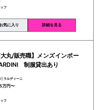
県
タッフ
お気に入り
詳細を見る
戸大丸/販売職】メンズインポー
ARDINI 制服貸出あり
LARDINI | ラルディーニ
25万円〜
タッフ