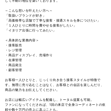
して不動の地位を築いております。
～こんな想いを叶えたい方へ～
「取扱いブランドが好き」
「高価格帯な店舗で丁寧な接客・接遇スキルを身につけたい」
「１人ひとりに時間を費やせる接客がしたい」
「イタリア出張に行ってみたい」
＜具体的な業務内容＞
・接客販売
・レジ管理
・商品ディスプレイ、売場作り
・在庫管理
・商品発注
・顧客管理
お客様一人ひとりと、じっくり向き合う接客スタイルが特徴で
す。無理に売り込むことはなく、お客様との会話を楽しんだり、
商品の魅力をお伝えしてください。
お店には幅広いアイテムを配備し、トータル提案も可能。
ファンになってくだされば、1回の来店で全身コーディネートの依
頼や数十万円の売上に及ぶことも。