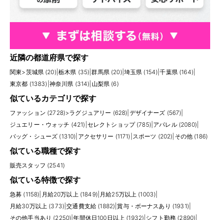
近隣の都道府県で探す
関東
>
茨城県 (20)
|
栃木県 (35)
|
群馬県 (20)
|
埼玉県 (154)
|
千葉県 (164)
|
東京都 (1383)
|
神奈川県 (314)
|
山梨県 (6)
似ているカテゴリで探す
ファッション (2728)
>
ラグジュアリー (628)
|
デザイナーズ (567)
|
ジュエリー・ウォッチ (421)
|
セレクトショップ (785)
|
アパレル (2080)
|
バッグ・シューズ (1310)
|
アクセサリー (1171)
|
スポーツ (202)
|
その他 (186)
似ている職種で探す
販売スタッフ (2541)
似ている特徴で探す
急募 (1158)
|
月給20万以上 (1849)
|
月給25万以上 (1003)
|
月給30万以上 (373)
|
交通費支給 (1882)
|
賞与・ボーナスあり (1931)
|
その他手当あり (2250)
|
年間休日100日以上 (1932)
|
シフト勤務 (2890)
|