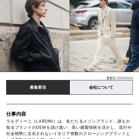
更新日 2024/10/23
募集要項
会社について
仕事内容
ラルディーニ（LARDINI）は、名だたるメゾンブランド、誰もが
知るブランドのOEMを請け負い、高い縫製技術を活かし、流行や
社会情勢に左右されないイタリア有数のクロージングブランドと