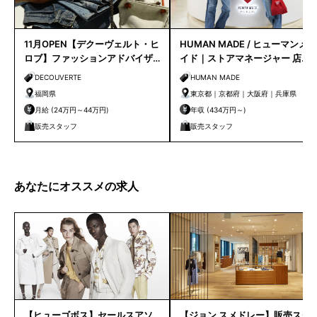
11月OPEN【デクーヴェルト・ヒ
HUMAN MADE / ヒューマンメ
ロブ】ファッションアドバイザ
イド｜ストアマネージャー 店長
ー｜天神店
候補
DECOUVERTE
HUMAN MADE
福岡県
東京都｜京都府｜大阪府｜兵庫県
月給 (24万円～44万円)
年収 (434万円～)
販売スタッフ
販売スタッフ
あなたにオススメの求人
【ヒューゴボス】セールスアソ
【ジョン スメドレー】販売スタ