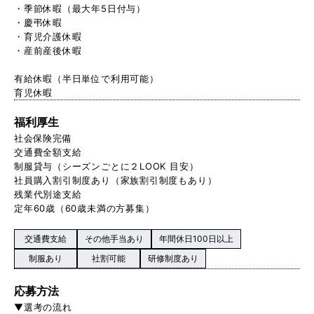
・季節休暇（最大年5日付与）
・慶弔休暇
・育児介護休暇
・産前産後休暇
有給休暇（半日単位で利用可能）
育児休暇
福利厚生
社会保険完備
交通費全額支給
制服貸与（シーズンごとに２LOOK 目安）
社員購入割引制度あり（家族割引制度もあり）
残業代別途支給
定年60歳（60歳未満の方募集）
交通費支給
その他手当あり
年間休日100日以上
制服あり
社割可能
研修制度あり
応募方法
▼選考の流れ