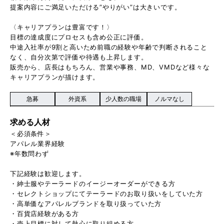
提案内容にご満足いただける”やりがい”は大きいです。
〈キャリアプランは豊富です！〉
目標の達成度にプロセスも含め公正に評価。
中途入社率が9割と高いため前職の経験や年齢で判断されること
なく、自分次第で評価や待遇も上昇します。
販売から、店長はもちろん、営業や事務、MD、VMDなど様々な
キャリアプランが描けます。
急募
外資系
少人数の職場
ノルマなし
求める人材
＜必須条件＞
アパレル業界経験
※年数問わず
下記経験は歓迎します。
・紳士服やテーラードのイージーオーダーができる方
・セレクトショップにてテーラードのお取り扱いをしていた方
・高単価なアパレルブランドを取り扱っていた方
・百貨店経験がある方
・売上目標に対して熱心に取り組める方