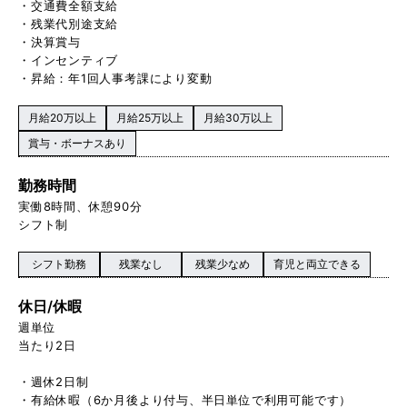
・交通費全額支給
・残業代別途支給
・決算賞与
・インセンティブ
・昇給：年1回人事考課により変動
月給20万以上
月給25万以上
月給30万以上
賞与・ボーナスあり
勤務時間
実働8時間、休憩90分
シフト制
シフト勤務
残業なし
残業少なめ
育児と両立できる
休日/休暇
週単位
当たり2日
・週休2日制
・有給休暇（6か月後より付与、半日単位で利用可能です）