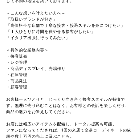
して不動の地位を築いております。
～こんな想いを叶えたい方へ～
「取扱いブランドが好き」
「高価格帯な店舗で丁寧な接客・接遇スキルを身につけたい」
「１人ひとりに時間を費やせる接客がしたい」
「イタリア出張に行ってみたい」
＜具体的な業務内容＞
・接客販売
・レジ管理
・商品ディスプレイ、売場作り
・在庫管理
・商品発注
・顧客管理
お客様一人ひとりと、じっくり向き合う接客スタイルが特徴で
す。無理に売り込むことはなく、お客様との会話を楽しんだり、
商品の魅力をお伝えしてください。
お店には幅広いアイテムを配備し、トータル提案も可能。
ファンになってくだされば、1回の来店で全身コーディネートの依
頼や数十万円の売上に及ぶことも。