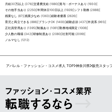
月給30万以上 (376)
|
交通費支給 (1880)
|
賞与・ボーナスあり (1930)
|
その他手当あり (2250)
|
年間休日100日以上 (1929)
|
シフト勤務 (2888)
|
残業なし (87)
|
残業少なめ (1363)
|
経験者優遇 (2626)
|
育児と両立できる (886)
|
ブランクOK (1400)
|
経験必須 (437)
|
外資系 (965)
|
正社員登用あり (1395)
|
制服あり (1081)
|
勤務地域限定 (1008)
|
少人数の職場 (342)
|
研修制度あり (2080)
|
社割可能 (2099)
|
ノルマなし (1212)
アパレル・ファッション・コスメ求人 TOP
神奈川県
販売スタッ