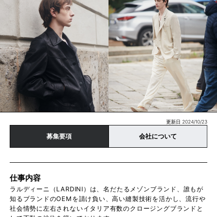
更新日 2024/10/23
募集要項
会社について
仕事内容
ラルディーニ（LARDINI）は、名だたるメゾンブランド、誰もが
知るブランドのOEMを請け負い、高い縫製技術を活かし、流行や
社会情勢に左右されないイタリア有数のクロージングブランドと