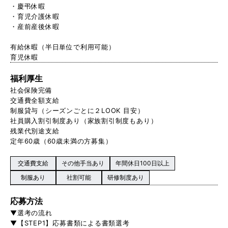
・慶弔休暇
・育児介護休暇
・産前産後休暇
有給休暇（半日単位で利用可能）
育児休暇
福利厚生
社会保険完備
交通費全額支給
制服貸与（シーズンごとに２LOOK 目安）
社員購入割引制度あり（家族割引制度もあり）
残業代別途支給
定年60歳（60歳未満の方募集）
交通費支給
その他手当あり
年間休日100日以上
制服あり
社割可能
研修制度あり
応募方法
▼選考の流れ
▼【STEP1】応募書類による書類選考