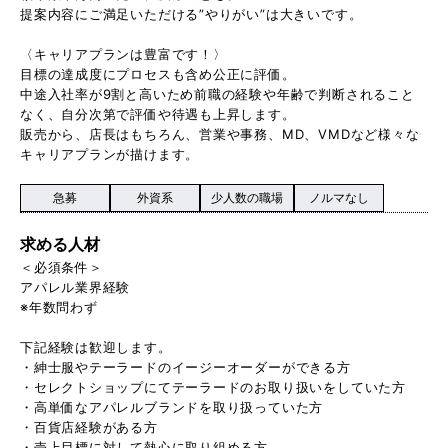
提案内容にご満足いただける”やりがい”は大きいです。
〈キャリアプランは豊富です！〉
目標の達成度にプロセスも含め公正に評価。
中途入社率が9割と高いため前職の経験や年齢で判断されること
なく、自分次第で評価や待遇も上昇します。
販売から、店長はもちろん、営業や事務、MD、VMDなど様々な
キャリアプランが描けます。
急募
外資系
少人数の職場
ノルマなし
求める人材
＜必須条件＞
アパレル業界経験
※年数問わず
下記経験は歓迎します。
・紳士服やテーラードのイージーオーダーができる方
・セレクトショップにてテーラードのお取り扱いをしていた方
・高単価なアパレルブランドを取り扱っていた方
・百貨店経験がある方
・売上目標に対して熱心に取り組める方