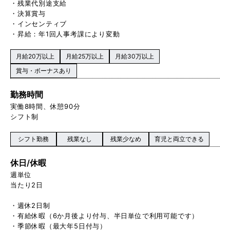
・残業代別途支給
・決算賞与
・インセンティブ
・昇給：年1回人事考課により変動
月給20万以上
月給25万以上
月給30万以上
賞与・ボーナスあり
勤務時間
実働8時間、休憩90分
シフト制
シフト勤務
残業なし
残業少なめ
育児と両立できる
休日/休暇
週単位
当たり2日
・週休2日制
・有給休暇（6か月後より付与、半日単位で利用可能です）
・季節休暇（最大年5日付与）