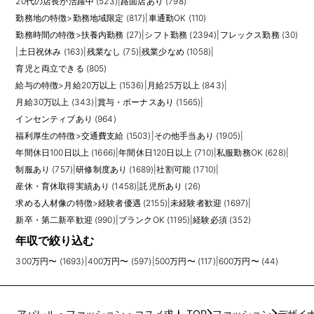
20代の店長が活躍中 (523)
|
路面店あり (798)
勤務地の特徴
>
勤務地域限定 (817)
|
車通勤OK (110)
勤務時間の特徴
>
扶養内勤務 (27)
|
シフト勤務 (2394)
|
フレックス勤務 (30)
|
土日祝休み (163)
|
残業なし (75)
|
残業少なめ (1058)
|
育児と両立できる (805)
給与の特徴
>
月給20万以上 (1536)
|
月給25万以上 (843)
|
月給30万以上 (343)
|
賞与・ボーナスあり (1565)
|
インセンティブあり (964)
福利厚生の特徴
>
交通費支給 (1503)
|
その他手当あり (1905)
|
年間休日100日以上 (1666)
|
年間休日120日以上 (710)
|
私服勤務OK (628)
|
制服あり (757)
|
研修制度あり (1689)
|
社割可能 (1710)
|
産休・育休取得実績あり (1458)
|
託児所あり (26)
求める人材像の特徴
>
経験者優遇 (2155)
|
未経験者歓迎 (1697)
|
新卒・第二新卒歓迎 (990)
|
ブランクOK (1195)
|
経験必須 (352)
年収で絞り込む
300万円〜 (1693)
|
400万円〜 (597)
|
500万円〜 (117)
|
600万円〜 (44)
アパレル・ファッション・コスメ求人 TOP
ファッション
デザイ