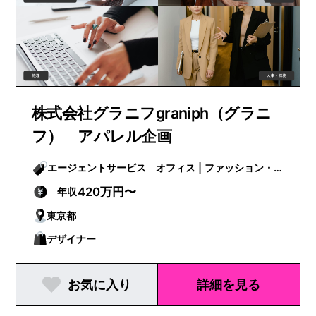
株式会社グラニフgraniph（グラニ
フ） アパレル企画
エージェントサービス オフィス | ファッション・
ビューティー
420万円〜
年収
東京都
デザイナー
お気に入り
詳細を見る