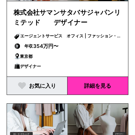
株式会社サマンサタバサジャパンリ
ミテッド デザイナー
エージェントサービス オフィス | ファッション・
ビューティー
354万円〜
年収
東京都
デザイナー
お気に入り
詳細を見る