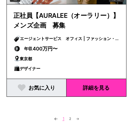
正社員【AURALEE（オーラリー）】
メンズ企画 募集
エージェントサービス オフィス | ファッション・
ビューティー
400万円〜
年収
東京都
デザイナー
お気に入り
詳細を見る
←
1
2
→