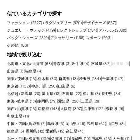
似ているカテゴリで探す
ファッション (2727)
>
ラグジュアリー (629)
|
デザイナーズ (567)
|
ジュエリー・ウォッチ (419)
|
セレクトショップ (784)
|
アパレル (2080)
|
バッグ・シューズ (1310)
|
アクセサリー (1168)
|
スポーツ (203)
|
その他 (186)
地域で絞り込む
北海道・東北
>
北海道 (68)
|
青森県 (3)
|
岩手県 (4)
|
宮城県 (32)
|
秋田県 (0)
|
山形県 (1)
|
福島県 (4)
関東
>
茨城県 (13)
|
栃木県 (30)
|
群馬県 (13)
|
埼玉県 (134)
|
千葉県 (142)
|
東京都 (1132)
|
神奈川県 (250)
|
山梨県 (6)
北信越
>
新潟県 (20)
|
富山県 (12)
|
石川県 (22)
|
福井県 (3)
|
長野県 (34)
東海
>
岐阜県 (15)
|
静岡県 (79)
|
愛知県 (228)
|
三重県 (28)
関西
>
滋賀県 (13)
|
京都府 (148)
|
大阪府 (397)
|
兵庫県 (172)
|
奈良県 (9)
|
和歌山県 (11)
中国・四国
>
鳥取県 (2)
|
島根県 (5)
|
岡山県 (49)
|
広島県 (62)
|
山口県 (8)
|
徳島県 (5)
|
香川県 (12)
|
愛媛県 (15)
|
高知県 (4)
九州・沖縄
>
福岡県 (139)
|
佐賀県 (17)
|
長崎県 (10)
|
熊本県 (23)
|
大分県 (11)
|