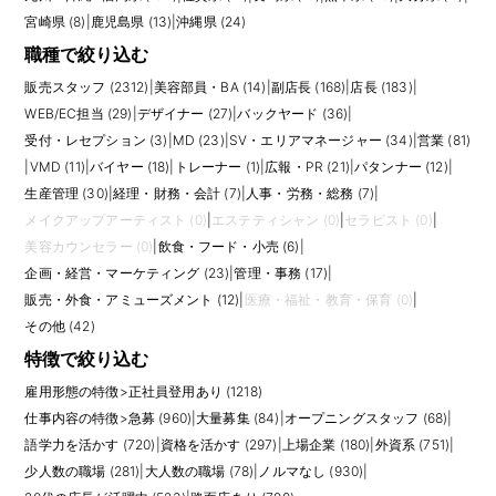
宮崎県 (8)
|
鹿児島県 (13)
|
沖縄県 (24)
職種で絞り込む
販売スタッフ (2312)
|
美容部員・BA (14)
|
副店長 (168)
|
店長 (183)
|
WEB/EC担当 (29)
|
デザイナー (27)
|
バックヤード (36)
|
受付・レセプション (3)
|
MD (23)
|
SV・エリアマネージャー (34)
|
営業 (81)
|
VMD (11)
|
バイヤー (18)
|
トレーナー (1)
|
広報・PR (21)
|
パタンナー (12)
|
生産管理 (30)
|
経理・財務・会計 (7)
|
人事・労務・総務 (7)
|
メイクアップアーティスト (0)
|
エステティシャン (0)
|
セラピスト (0)
|
美容カウンセラー (0)
|
飲食・フード・小売 (6)
|
企画・経営・マーケティング (23)
|
管理・事務 (17)
|
販売・外食・アミューズメント (12)
|
医療・福祉・教育・保育 (0)
|
その他 (42)
特徴で絞り込む
雇用形態の特徴
>
正社員登用あり (1218)
仕事内容の特徴
>
急募 (960)
|
大量募集 (84)
|
オープニングスタッフ (68)
|
語学力を活かす (720)
|
資格を活かす (297)
|
上場企業 (180)
|
外資系 (751)
|
少人数の職場 (281)
|
大人数の職場 (78)
|
ノルマなし (930)
|