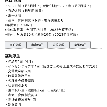
休日/休暇
・シフト制（月8日以上）※繁忙期はシフト制（月7日以上）
・有給休暇（初年度10日）
・慶弔休暇
・産休・育休制度 ※取得・復帰実績あり
※年間休日：106日
※有休取得率：年間平均14日（2023年度実績）
※産休：対象者20名／取得20名（2023年度実績）
有給休暇
出産休暇
育児休暇
慶弔休暇
福利厚生
・昇給年1回（4月）
・インセンティブ年4回（店舗ごとの売上達成率に応じて支給）
・交通費全額支給
・時間外勤務手当
・各種社会保険完備
・社員割引あり
・慶弔祝い金（結婚祝い金・出産祝い金）
・産休・育休制度あり
・定期健康診断年1回
・制服貸与