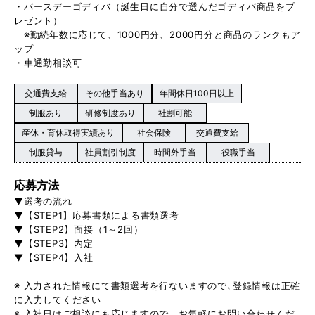
・バースデーゴディバ（誕生日に自分で選んだゴディバ商品をプ
レゼント）
※勤続年数に応じて、1000円分、2000円分と商品のランクもア
ップ
・車通勤相談可
交通費支給
その他手当あり
年間休日100日以上
制服あり
研修制度あり
社割可能
産休・育休取得実績あり
社会保険
交通費支給
制服貸与
社員割引制度
時間外手当
役職手当
応募方法
▼選考の流れ
▼【STEP1】応募書類による書類選考
▼【STEP2】面接（1～2回）
▼【STEP3】内定
▼【STEP4】入社
※ 入力された情報にて書類選考を行ないますので､登録情報は正確
に入力してください
※ 入社日はご相談にも応じますので、お気軽にお問い合わせくだ