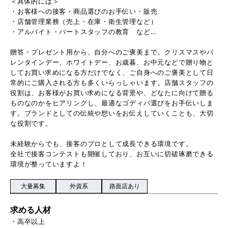
＜具体的には＞
・お客様への接客・商品選びのお手伝い・販売
・店舗管理業務（売上・在庫・衛生管理など）
・アルバイト・パートスタッフの教育 など…
贈答・プレゼント用から、自分へのご褒美まで。クリスマスやバ
レンタインデー、ホワイトデー、お歳暮、お中元などで贈り物と
してお買い求めになる方だけでなく、ご自身へのご褒美として日
常的にご購入される方も多くいらっしゃいます。店舗スタッフの
役割は、お客様がお買い求めになる背景や、どなたに向けて贈る
ものなのかをヒアリングし、最適なゴディバ選びをお手伝いしま
す。ブランドとしての伝統や想いをお伝えしていくことも、大切
な役割です。
未経験からでも、接客のプロとして成長できる環境です。
全社で接客コンテストも開催しており、お互いに切磋琢磨できる
環境が整っていますよ！
大量募集
外資系
路面店あり
求める人材
・高卒以上