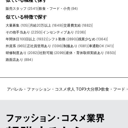
似ている職種で探す
販売スタッフ (2541)
|
飲食・フード・小売 (94)
似ている特徴で探す
大量募集 (105)
|
月給20万以上 (1849)
|
交通費支給 (1882)
|
その他手当あり (2250)
|
インセンティブあり (1206)
|
年間休日100日以上 (1932)
|
シフト勤務 (2890)
|
残業少なめ (1364)
|
外資系 (965)
|
正社員登用あり (1396)
|
制服あり (1081)
|
車通勤OK (141)
|
研修制度あり (2082)
|
社割可能 (2099)
|
産休・育休取得実績あり (1850)
|
路面店あり (894)
アパレル・ファッション・コスメ求人 TOP
大分県
飲食・フード