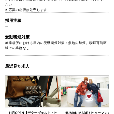
さい
※ 応募の秘密は厳守します
採用実績
ー
受動喫煙対策
就業場所における屋内の受動喫煙対策：敷地内禁煙。喫煙可能区
域での業務なし
最近見た求人
11月OPEN【デクーヴェルト・ヒ
HUMAN MADE / ヒューマンメ