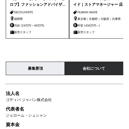
ロブ】ファッションアドバイザ
イド｜ストアマネージャー 店長
ー｜天神店
候補
DECOUVERTE
HUMAN MADE
福岡県
東京都｜京都府｜大阪府｜兵庫県
月給 (24万円～44万円)
年収 (434万円～)
販売スタッフ
販売スタッフ
募集要項
会社について
法人名
ゴディバ ジャパン株式会社
代表者名
ジェローム・シュシャン
資本金