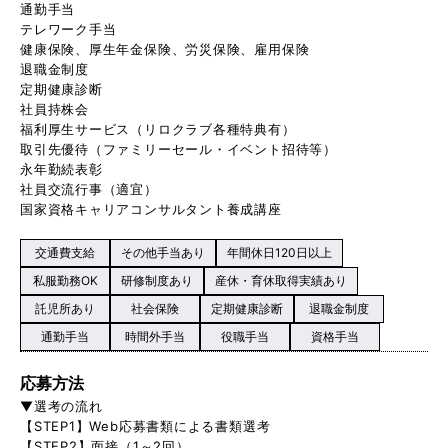
通勤手当
テレワーク手当
健康保険、厚生年金保険、労災保険、雇用保険
退職金制度
定期健康診断
社員持株会
福利厚生サービス（リロクラブ各種特典有）
取引先優待（ファミリーセール・イベント招待等）
永年勤続表彰
社員交流行事（適宜）
国家資格キャリアコンサルタント養成講座
交通費支給
その他手当あり
年間休日120日以上
私服勤務OK
研修制度あり
産休・育休取得実績あり
託児所あり
社会保険
定期健康診断
退職金制度
通勤手当
時間外手当
役職手当
資格手当
応募方法
▼選考の流れ
【STEP1】Web応募書類による書類選考
【STEP2】面接（1～2回）