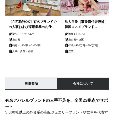
【在宅勤務OK】有名ブランドで
法人営業（事業責任者候補 ）｜
の人事および採用業務のお仕
韓国コスメブランド
事！
「SKINFOOD」「 hince」他
iDA｜アイディエー
hince｜ヒンス
東京都
東京都中央区
時給 (1,800円～2,000円)
年収 (420万円～600万円)
人事・労務・総務
営業
募集要項
会社について
有名アパレルブランドの人手不足を、全国23拠点でサポ
ート
5,000社以上の外資系の高級ジュエリーブランドや世界を代表す