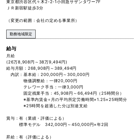
東京都渋谷区代々木2-2-1小田急サザンタワー7F
ＪＲ新宿駅徒歩3分
（変更の範囲：会社の定める事業所）
勤務地域限定
給与
月給
(26万8,908円～38万9,494円)
給与月額：268,908円～389,494円
内訳：基本給：200,000円～300,000円
物価調整給：一律20,000円
テレワーク手当：一律3,000円
固定残業手当：45,908円～66,494円（25時間分）
※基準内賃金÷月の平均所定労働時間×1.25×25時間分
※25時間を超過した分は別途支給
賞与：有（業績・評価による）
標準モデル 342,000円～450,000円×年2回
昇給：有（評価による）