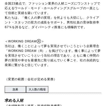
全国23拠点で、ファッション業界の人材ニーズにワンストップで
応えるワールド・モード・ホールディングスグループの一員とし
て信頼と実績を築いています。
私たちは、「働く人の夢の実現」を何よりも大切にし、クライア
ント・スタッフの双方の成長をサポート。男性社員の育休取得率
67％を誇るなど、ダイバーシティ推進にも積極的です。
＜WORKING DREAMⓇ＞
当社は、働くことによって夢を実現させていこうという企業理念
「WORKING DREAM（R）」を掲げています。働く事によって夢
を実現させていこうという当社の理念であり、ともに働く仲間の
夢の実現や幸せを最優先に取り組んでいく事こそ、社の永続的な
発展に繋がると信じています。
（変更の範囲：会社が定める業務）
急募
大人数の職場
求める人材
《未経験歓迎！接客・販売経験者優遇》