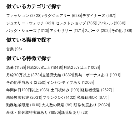
似ているカテゴリで探す
ファッション (2728)
>
ラグジュアリー (628)
|
デザイナーズ (567)
|
ジュエリー・ウォッチ (421)
|
セレクトショップ (785)
|
アパレル (2080)
|
バッグ・シューズ (1310)
|
アクセサリー (1171)
|
スポーツ (202)
|
その他 (186)
似ている職種で探す
営業 (95)
似ている特徴で探す
急募 (1158)
|
月給20万以上 (1849)
|
月給25万以上 (1003)
|
月給30万以上 (373)
|
交通費支給 (1882)
|
賞与・ボーナスあり (1931)
|
その他手当あり (2250)
|
インセンティブあり (1206)
|
年間休日120日以上 (986)
|
土日祝休み (193)
|
経験者優遇 (2627)
|
未経験者歓迎 (2031)
|
ブランクOK (1402)
|
私服勤務OK (677)
|
勤務地域限定 (1010)
|
大人数の職場 (99)
|
研修制度あり (2082)
|
産休・育休取得実績あり (1850)
|
託児所あり (26)