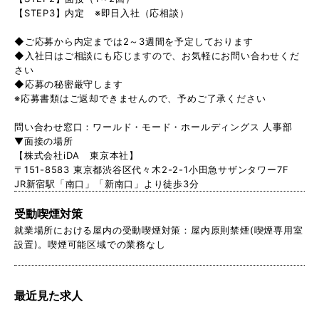
【STEP3】内定 ※即日入社（応相談）
◆ご応募から内定までは2～3週間を予定しております
◆入社日はご相談にも応じますので、お気軽にお問い合わせくだ
さい
◆応募の秘密厳守します
※応募書類はご返却できませんので、予めご了承ください
問い合わせ窓口：ワールド・モード・ホールディングス 人事部
▼面接の場所
【株式会社iDA 東京本社】
〒151-8583 東京都渋谷区代々木2-2-1小田急サザンタワー7F
JR新宿駅「南口」「新南口」より徒歩3分
受動喫煙対策
就業場所における屋内の受動喫煙対策：屋内原則禁煙(喫煙専用室
設置)。喫煙可能区域での業務なし
最近見た求人