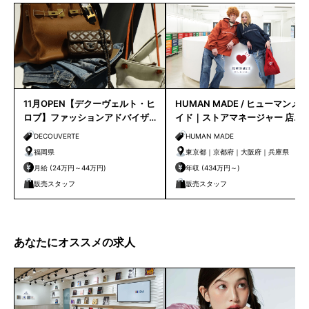
11月OPEN【デクーヴェルト・ヒ
HUMAN MADE / ヒューマンメ
ロブ】ファッションアドバイザ
イド｜ストアマネージャー 店長
ー｜天神店
候補
DECOUVERTE
HUMAN MADE
福岡県
東京都｜京都府｜大阪府｜兵庫県
月給 (24万円～44万円)
年収 (434万円～)
販売スタッフ
販売スタッフ
あなたにオススメの求人