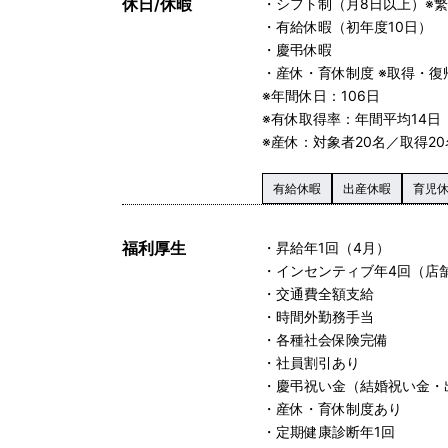
休日/休暇
・シフト制（月8日以上）※
・有給休暇（初年度10日）
・慶弔休暇
・産休・育休制度 ※取得・復
※年間休日：106日
※有休取得率：年間平均14日（
※産休：対象者20名／取得20
有給休暇
出産休暇
育児
福利厚生
・昇給年1回（4月）
・インセンティブ年4回（店
・交通費全額支給
・時間外勤務手当
・各種社会保険完備
・社員割引あり
・慶弔祝い金（結婚祝い金・
・産休・育休制度あり
・定期健康診断年1回