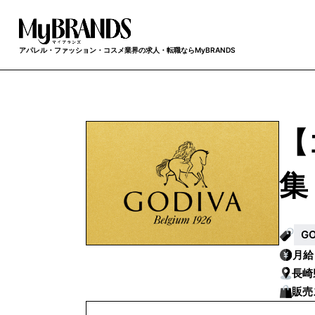
アパレル・ファッション・コスメ業界の求人・転職ならMyBRANDS
【
集
G
月
長崎
販売