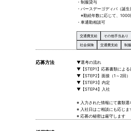
・制服貸与
・バースデーゴディバ（誕生
※勤続年数に応じて、1000
・車通勤相談可
交通費支給
その他手当あり
社会保険
交通費支給
制
応募方法
▼選考の流れ
▼【STEP1】応募書類によ
▼【STEP2】面接（1～2回）
▼【STEP3】内定
▼【STEP4】入社
※ 入力された情報にて書類
※ 入社日はご相談にも応じ
※ 応募の秘密は厳守します