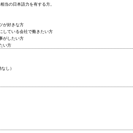
N1相当の日本語力を有する方。
ツが好きな方
にしている会社で働きたい方
事がしたい方
たい方
動なし）