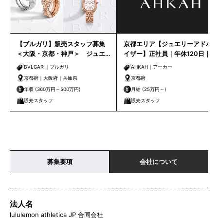
【ブルガリ】販売スタッフ募集
京都エリア【ジュエリーアドバ
＜大阪・京都・神戸＞ ジュエ
イザー】正社員｜年休120日｜連
リー販売未経験OK！
休取得可｜育休復職率100％
BVLGARI｜ブルガリ
AHKAH｜アーカー
京都府｜大阪府｜兵庫県
京都府
年収 (360万円～500万円)
月給 (25万円～)
販売スタッフ
販売スタッフ
募集要項
会社について
法人名
lululemon athletica JP 合同会社