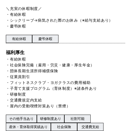
＼充実の休暇制度／
・有給休暇
・シックリーブ→病気された際のお休み（※給与支給あり）
・慶弔休暇
有給休暇
慶弔休暇
福利厚生
・有給休暇
・社会保険完備（雇用・労災・健康・厚生年金）
・団体長期生涯所得補償保険
・従業員割引
・フィットネスクラブ・ヨガクラスの費用補助
・子育て支援プログラム（育休制度）※諸条件あり
・研修制度
・交通費規定内支給
・屋内の受動喫煙対策あり（禁煙）
その他手当あり
研修制度あり
社割可能
産休・育休取得実績あり
社会保険
交通費支給