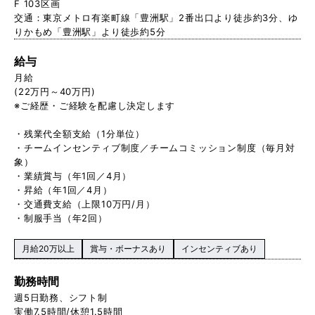
F 103区画
交通：東京メトロ有楽町線「豊洲駅」2番出口より徒歩約3分、ゆ
りかもめ「豊洲駅」より徒歩約5分
給与
月給
(22万円～40万円)
※ご経歴・ご経験を配慮し決定します
・残業代全額支給（1分単位）
・チームインセンティブ制度／チームコミッション制度（毎月対
象）
・業績賞与（年1回／4月）
・昇給（年1回／4月）
・交通費支給（上限10万円/月）
・制服手当（年2回）
月給20万以上
賞与・ボーナスあり
インセンティブあり
勤務時間
週5日勤務、シフト制
実働7.5時間/休憩1.5時間