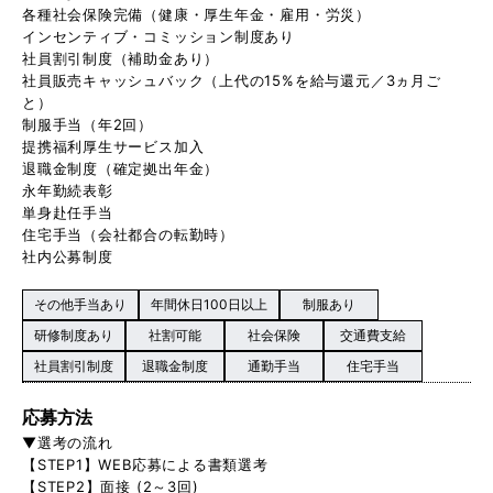
各種社会保険完備（健康・厚生年金・雇用・労災）
インセンティブ・コミッション制度あり
社員割引制度（補助金あり）
社員販売キャッシュバック（上代の15%を給与還元／3ヵ月ご
と）
制服手当（年2回）
提携福利厚生サービス加入
退職金制度（確定拠出年金）
永年勤続表彰
単身赴任手当
住宅手当（会社都合の転勤時）
社内公募制度
その他手当あり
年間休日100日以上
制服あり
研修制度あり
社割可能
社会保険
交通費支給
社員割引制度
退職金制度
通勤手当
住宅手当
応募方法
▼選考の流れ
【STEP1】WEB応募による書類選考
【STEP2】面接 (2～3回)