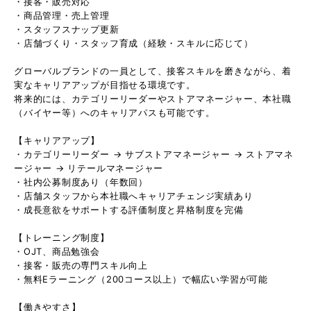
・接客・販売対応
・商品管理・売上管理
・スタッフスナップ更新
・店舗づくり・スタッフ育成（経験・スキルに応じて）
グローバルブランドの一員として、接客スキルを磨きながら、着
実なキャリアアップが目指せる環境です。
将来的には、カテゴリーリーダーやストアマネージャー、本社職
（バイヤー等）へのキャリアパスも可能です。
【キャリアアップ】
・カテゴリーリーダー → サブストアマネージャー → ストアマネ
ージャー → リテールマネージャー
・社内公募制度あり（年数回）
・店舗スタッフから本社職へキャリアチェンジ実績あり
・成長意欲をサポートする評価制度と昇格制度を完備
【トレーニング制度】
・OJT、商品勉強会
・接客・販売の専門スキル向上
・無料Eラーニング（200コース以上）で幅広い学習が可能
【働きやすさ】