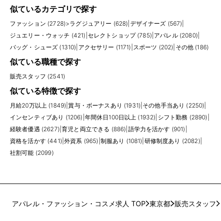
似ているカテゴリで探す
ファッション (2728)
>
ラグジュアリー (628)
|
デザイナーズ (567)
|
ジュエリー・ウォッチ (421)
|
セレクトショップ (785)
|
アパレル (2080)
|
バッグ・シューズ (1310)
|
アクセサリー (1171)
|
スポーツ (202)
|
その他 (186)
似ている職種で探す
販売スタッフ (2541)
似ている特徴で探す
月給20万以上 (1849)
|
賞与・ボーナスあり (1931)
|
その他手当あり (2250)
|
インセンティブあり (1206)
|
年間休日100日以上 (1932)
|
シフト勤務 (2890)
|
経験者優遇 (2627)
|
育児と両立できる (886)
|
語学力を活かす (901)
|
資格を活かす (441)
|
外資系 (965)
|
制服あり (1081)
|
研修制度あり (2082)
|
社割可能 (2099)
アパレル・ファッション・コスメ求人 TOP
東京都
販売スタッフ