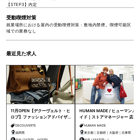
【STEP3】内定
受動喫煙対策
就業場所における屋内の受動喫煙対策：敷地内禁煙。喫煙可能区
域での業務なし
最近見た求人
11月OPEN【デクーヴェルト・ヒ
HUMAN MADE / ヒューマンメ
ロブ】ファッションアドバイザ
イド｜ストアマネージャー 店長
ー｜天神店
候補
DECOUVERTE
HUMAN MADE
福岡県
東京都｜京都府｜大阪府｜兵庫県
月給 (24万円～44万円)
年収 (434万円～)