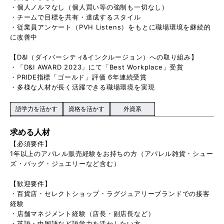
・個人ノルマなし（個人買い等の強制も一切なし）
・チームで目標を共有・達成するスタイル
・従業員アンケート（PVH Listens）をもとに職場環境を継続的
に改善中
【D&I（ダイバーシティ&インクルージョン）への取り組み】
・「D&I AWARD 2023」にて「Best Workplace」受賞
・PRIDE指標「ゴールド」評価 6年連続受賞
・多様な人材が長く活躍できる職場環境を実現
語学力を活かす
資格を活かす
外資系
求める人材
【必須要件】
1年以上のアパレル販売経験をお持ちの方（アパレル雑貨・シュー
ズ・バッグ・ジュエリーなど含む）
【歓迎要件】
・百貨店・セレクトショップ・ラグジュアリーブランドでの接客
経験
・店舗マネジメント経験（店長・副店長など）
・英語・中国語など語学力を活かしたい方