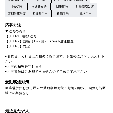
社会保険
交通費支給
制服貸与
社員割引制度
定期健康診断
時間外手当
役職手当
資格手当
応募方法
▼選考の流れ
【STEP1】書類選考
【STEP2】面接（1～2回） ＋Web適性検査
【STEP3】内定
※面接日、入社日はご相談に応じます。お気軽にお問い合わせ下
さい
※応募の秘密厳守します
※応募書類はご返却できませんので予めご了承下さい
受動喫煙対策
就業場所における屋内の受動喫煙対策：敷地内禁煙。喫煙可能区
域での業務なし
最近見た求人