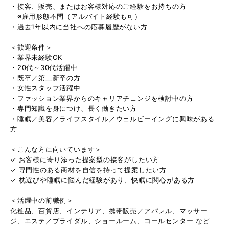
・接客、販売、またはお客様対応のご経験をお持ちの方
※雇用形態不問（アルバイト経験も可）
・過去1年以内に当社への応募履歴がない方
＜歓迎条件＞
・業界未経験OK
・20代～30代活躍中
・既卒／第二新卒の方
・女性スタッフ活躍中
・ファッション業界からのキャリアチェンジを検討中の方
・専門知識を身につけ、長く働きたい方
・睡眠／美容／ライフスタイル／ウェルビーイングに興味がある
方
＜こんな方に向いています＞
✓ お客様に寄り添った提案型の接客がしたい方
✓ 専門性のある商材を自信を持って提案したい方
✓ 枕選びや睡眠に悩んだ経験があり、快眠に関心がある方
＜活躍中の前職例＞
化粧品、百貨店、インテリア、携帯販売／アパレル、マッサー
ジ、エステ／ブライダル、ショールーム、コールセンター など