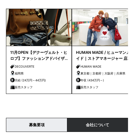
11月OPEN【デクーヴェルト・ヒ
HUMAN MADE / ヒューマンメ
ロブ】ファッションアドバイザ
イド｜ストアマネージャー 店長
ー｜天神店
候補
DECOUVERTE
HUMAN MADE
福岡県
東京都｜京都府｜大阪府｜兵庫県
月給 (24万円～44万円)
年収 (434万円～)
販売スタッフ
販売スタッフ
募集要項
会社について