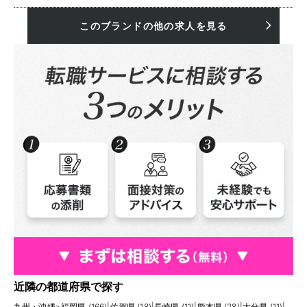
このブランドの他の求人を見る
近隣の都道府県で探す
九州・沖縄
>
福岡県 (166)
|
佐賀県 (18)
|
長崎県 (11)
|
熊本県 (28)
|
大分県 (11)
|