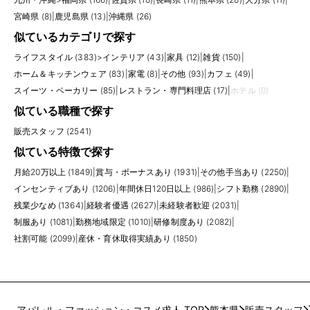
宮崎県 (8)
|
鹿児島県 (13)
|
沖縄県 (26)
似ているカテゴリで探す
ライフスタイル (383)
>
インテリア (43)
|
家具 (12)
|
雑貨 (150)
|
ホーム＆キッチンウェア (83)
|
家電 (8)
|
その他 (93)
|
カフェ (49)
|
スイーツ・ベーカリー (85)
|
レストラン・専門料理店 (17)
|
ホテル (0)
似ている職種で探す
販売スタッフ (2541)
似ている特徴で探す
月給20万以上 (1849)
|
賞与・ボーナスあり (1931)
|
その他手当あり (2250)
|
インセンティブあり (1206)
|
年間休日120日以上 (986)
|
シフト勤務 (2890)
|
残業少なめ (1364)
|
経験者優遇 (2627)
|
未経験者歓迎 (2031)
|
制服あり (1081)
|
勤務地域限定 (1010)
|
研修制度あり (2082)
|
社割可能 (2099)
|
産休・育休取得実績あり (1850)
アパレル・ファッション・コスメ求人 TOP
熊本県
販売スタッフ