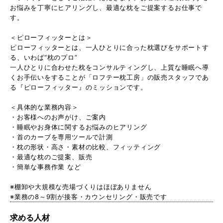
お悩みを丁寧にヒアリングし、最適な枕をご提案するお仕事で
す。
＜ピローフィッターとは＞
ピローフィッターとは、一人ひとりに合った枕選びをサポートす
る、いわば“枕のプロ”
一人ひとりに合わせた枕をコンサルティングし、上質な睡眠へ導
くお手伝いをすることが「ロフテー枕工房」の販売スタッフであ
る『ピローフィッター』のミッションです。
＜具体的な業務内容＞
・お客様へのお声がけ、ご案内
・睡眠やお身体に関するお悩みのヒアリング
・首のカーブを専用ツールで計測
・枕の形状・高さ・素材の比較、フィッティング
・最適な枕のご提案、販売
・簡単な事務作業 など
※棚卸や大規模な売場づくりはほぼありません
※業務の8～9割が接客・カウンセリング・販売です
求める人材