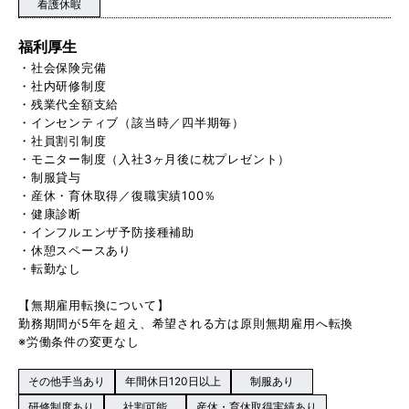
看護休暇
福利厚生
・社会保険完備
・社内研修制度
・残業代全額支給
・インセンティブ（該当時／四半期毎）
・社員割引制度
・モニター制度（入社3ヶ月後に枕プレゼント）
・制服貸与
・産休・育休取得／復職実績100％
・健康診断
・インフルエンザ予防接種補助
・休憩スペースあり
・転勤なし
【無期雇用転換について】
勤務期間が5年を超え、希望される方は原則無期雇用へ転換
※労働条件の変更なし
その他手当あり
年間休日120日以上
制服あり
研修制度あり
社割可能
産休・育休取得実績あり