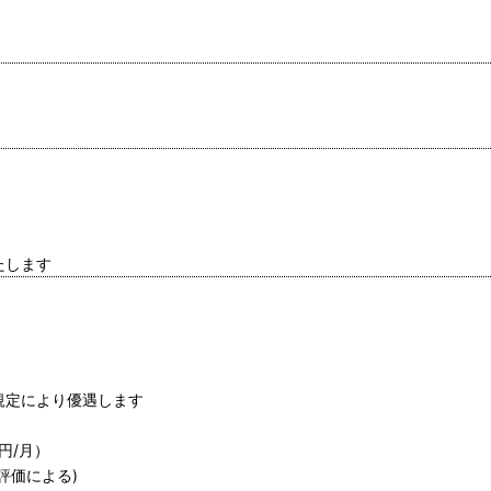
たします
規定により優遇します
 円/月）
評価による)