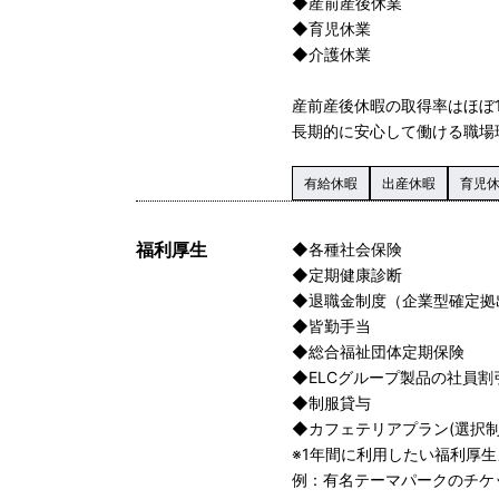
◆産前産後休業
◆育児休業
◆介護休業
産前産後休暇の取得率はほぼ1
長期的に安心して働ける職場
有給休暇
出産休暇
育児
福利厚生
◆各種社会保険
◆定期健康診断
◆退職金制度（企業型確定拠
◆皆勤手当
◆総合福祉団体定期保険
◆ELCグループ製品の社員割
◆制服貸与
◆カフェテリアプラン(選択制
※1年間に利用したい福利厚
例：有名テーマパークのチケッ