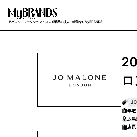
アパレル・ファッション・コスメ業界の求人・転職ならMyBRANDS
2
ロ
J
年
広島
店長