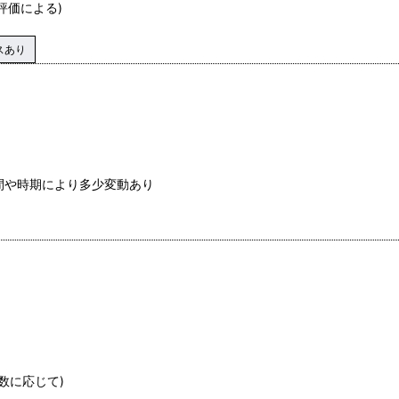
評価による)
スあり
間や時期により多少変動あり
数に応じて)