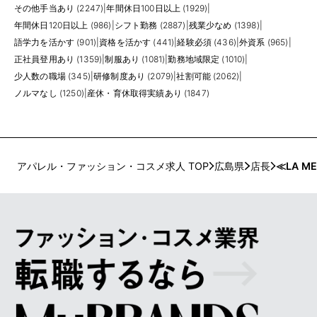
その他手当あり (2247)
|
年間休日100日以上 (1929)
|
年間休日120日以上 (986)
|
シフト勤務 (2887)
|
残業少なめ (1398)
|
語学力を活かす (901)
|
資格を活かす (441)
|
経験必須 (436)
|
外資系 (965)
|
正社員登用あり (1359)
|
制服あり (1081)
|
勤務地域限定 (1010)
|
少人数の職場 (345)
|
研修制度あり (2079)
|
社割可能 (2062)
|
ノルマなし (1250)
|
産休・育休取得実績あり (1847)
アパレル・ファッション・コスメ求人 TOP
広島県
店長
≪LA 