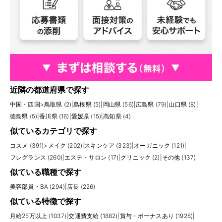
近隣の都道府県で探す
中国・四国
>
鳥取県 (2)
|
島根県 (5)
|
岡山県 (56)
|
広島県 (79)
|
山口県 (8)
|
徳島県 (5)
|
香川県 (16)
|
愛媛県 (15)
|
高知県 (4)
似ているカテゴリで探す
コスメ (391)
>
メイク (202)
|
スキンケア (323)
|
オーガニック (121)
|
フレグランス (260)
|
エステ・サロン (17)
|
クリニック (2)
|
その他 (137)
似ている職種で探す
美容部員・BA (294)
|
店長 (226)
似ている特徴で探す
月給25万以上 (1037)
|
交通費支給 (1882)
|
賞与・ボーナスあり (1928)
|