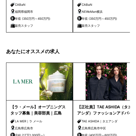
福岡店
NEWoMan横浜
CABaN
CABaN
福岡県福岡市
NEWoMan横浜
年収 (350万円～450万円)
年収 (350万円～450万円)
販売スタッフ
販売スタッフ
あなたにオススメの求人
【ラ・メール】オープニングス
【正社員】TAE ASHIDA（タエ
タッフ募集｜美容部員｜広島
アシダ）ファッションアドバイ
ザー｜広島福屋
LA MER｜ラ メール
TAE ASHIDA｜タエアシダ
広島県広島市
広島県広島市中区
月給 (17万1,000円～)
年収 (400万円～600万円)