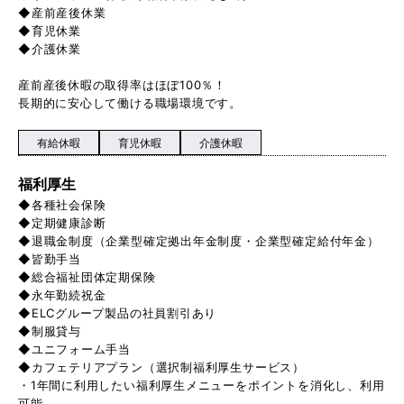
◆産前産後休業
◆育児休業
◆介護休業
産前産後休暇の取得率はほぼ100％！
長期的に安心して働ける職場環境です。
有給休暇
育児休暇
介護休暇
福利厚生
◆各種社会保険
◆定期健康診断
◆退職金制度（企業型確定拠出年金制度・企業型確定給付年金）
◆皆勤手当
◆総合福祉団体定期保険
◆永年勤続祝金
◆ELCグループ製品の社員割引あり
◆制服貸与
◆ユニフォーム手当
◆カフェテリアプラン（選択制福利厚生サービス）
・1年間に利用したい福利厚生メニューをポイントを消化し、利用
可能