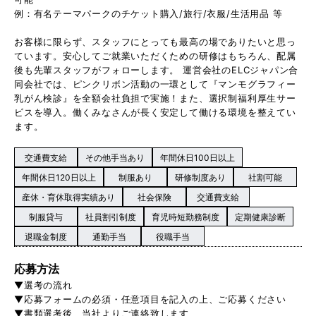
例：有名テーマパークのチケット購入/旅行/衣服/生活用品 等
お客様に限らず、スタッフにとっても最高の場でありたいと思っ
ています。安心してご就業いただくための研修はもちろん、配属
後も先輩スタッフがフォローします。 運営会社のELCジャパン合
同会社では、ピンクリボン活動の一環として『マンモグラフィー
乳がん検診』を全額会社負担で実施！また、選択制福利厚生サー
ビスを導入。働くみなさんが長く安定して働ける環境を整えてい
ます。
交通費支給
その他手当あり
年間休日100日以上
年間休日120日以上
制服あり
研修制度あり
社割可能
産休・育休取得実績あり
社会保険
交通費支給
制服貸与
社員割引制度
育児時短勤務制度
定期健康診断
退職金制度
通勤手当
役職手当
応募方法
▼選考の流れ
▼応募フォームの必須・任意項目を記入の上、ご応募ください
▼書類選考後、当社よりご連絡致します