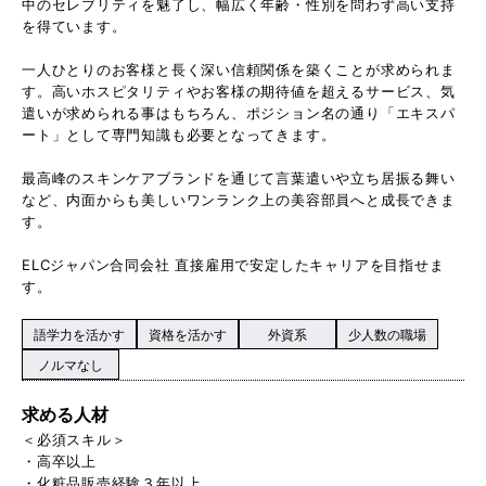
中のセレブリティを魅了し、幅広く年齢・性別を問わず高い支持
を得ています。
一人ひとりのお客様と長く深い信頼関係を築くことが求められま
す。高いホスピタリティやお客様の期待値を超えるサービス、気
遣いが求められる事はもちろん、ポジション名の通り「エキスパ
ート」として専門知識も必要となってきます。
最高峰のスキンケアブランドを通じて言葉遣いや立ち居振る舞い
など、内面からも美しいワンランク上の美容部員へと成長できま
す。
ELCジャパン合同会社 直接雇用で安定したキャリアを目指せま
す。
語学力を活かす
資格を活かす
外資系
少人数の職場
ノルマなし
求める人材
＜必須スキル＞
・高卒以上
・化粧品販売経験３年以上