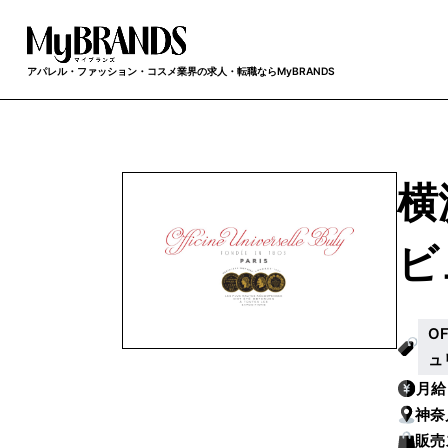
アパレル・ファッション・コスメ業界の求人・転職ならMyBRANDS
横
ビ
O
ュ
月
神奈
販売