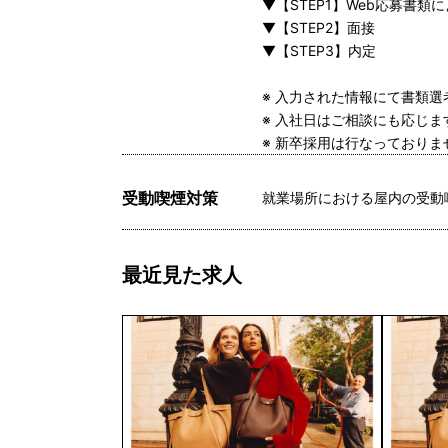
▼【STEP1】Web応募書類
▼【STEP2】面接
▼【STEP3】内定
※ 入力された情報にて書類
※ 入社日はご相談にも応じ
※ 新卒採用は行なっておりま
受動喫煙対策
就業場所における屋内の受動
最近見た求人