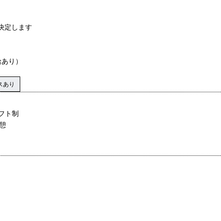
決定します
給あり）
スあり
フト制
憩
）