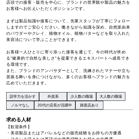
店頭での接客・販売を中心に、ブランドの世界観や製品の魅力を
お客様へお伝えいただくポジションです。
まずは製品知識や接客について、先輩スタッフが丁寧にフォロー
しますのでご安心ください。働きながら知識を深め、自然派由来
のパウダーやクレイ、植物オイル、植物バターなどを取り入れた
美容法について学ぶことができます。
お客様一人ひとりに寄り添った接客を通じて、今の時代が求め
る“健康的で自然な美しさ”を提案できるエキスパートへ成長でき
る環境です。
また、ブランドのアンバサダーとして、洗練されたマナーや立ち
居振る舞いを身につけながら、多くのお客様へブランドの魅力を
広めていただきます。
語学力を活かす
外資系
少人数の職場
大人数の職場
ノルマなし
20代の店長が活躍中
路面店あり
求める人材
【歓迎条件】
・美容製品またはアパレルなどの販売経験をお持ちの方優遇
・フランス語または英語での接客経験をお持ちの方優遇