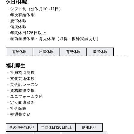
休日/休暇
・シフト制（公休月10~11日）
・年次有給休暇
・慶弔休暇
・傷病休暇
・年間休日125日以上
・産前産後休業・育児休業（取得・復帰実績あり）
有給休暇
出産休暇
育児休暇
慶弔休暇
福利厚生
・社員割引制度
・文化芸術体験
・英会話レッスン
・資格取得支援
・ユニフォーム支給
・定期健康診断
・社会保険
・交通費支給
その他手当あり
年間休日120日以上
制服あり