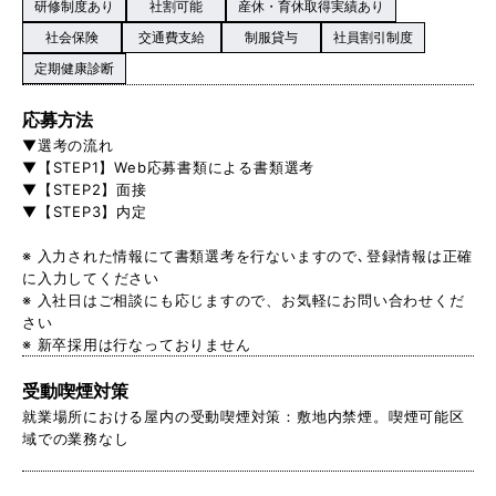
研修制度あり
社割可能
産休・育休取得実績あり
社会保険
交通費支給
制服貸与
社員割引制度
定期健康診断
応募方法
▼選考の流れ
▼【STEP1】Web応募書類による書類選考
▼【STEP2】面接
▼【STEP3】内定
※ 入力された情報にて書類選考を行ないますので､登録情報は正確
に入力してください
※ 入社日はご相談にも応じますので、お気軽にお問い合わせくだ
さい
※ 新卒採用は行なっておりません
受動喫煙対策
就業場所における屋内の受動喫煙対策：敷地内禁煙。喫煙可能区
域での業務なし