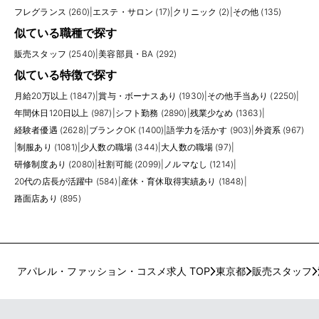
フレグランス (260)
|
エステ・サロン (17)
|
クリニック (2)
|
その他 (135)
似ている職種で探す
販売スタッフ (2540)
|
美容部員・BA (292)
似ている特徴で探す
月給20万以上 (1847)
|
賞与・ボーナスあり (1930)
|
その他手当あり (2250)
|
年間休日120日以上 (987)
|
シフト勤務 (2890)
|
残業少なめ (1363)
|
経験者優遇 (2628)
|
ブランクOK (1400)
|
語学力を活かす (903)
|
外資系 (967)
|
制服あり (1081)
|
少人数の職場 (344)
|
大人数の職場 (97)
|
研修制度あり (2080)
|
社割可能 (2099)
|
ノルマなし (1214)
|
20代の店長が活躍中 (584)
|
産休・育休取得実績あり (1848)
|
路面店あり (895)
アパレル・ファッション・コスメ求人 TOP
東京都
販売スタッフ