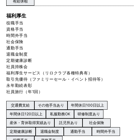
有給休暇
福利厚生
役職手当
資格手当
時間外手当
社会保険
通勤手当
退職金制度
定期健康診断
社員持株会
福利厚生サービス（リロクラブ各種特典有）
取引先優待（ファミリーセール・イベント招待等）
永年勤続表彰
社員旅行（年1回）
交通費支給
その他手当あり
年間休日100日以上
年間休日120日以上
私服勤務OK
研修制度あり
産休・育休取得実績あり
託児所あり
社会保険
定期健康診断
退職金制度
通勤手当
時間外手当