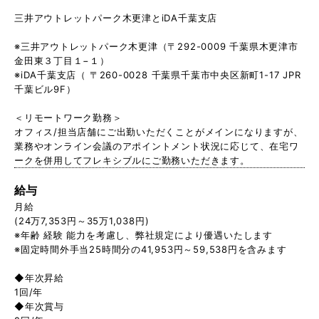
三井アウトレットパーク木更津とiDA千葉支店
※三井アウトレットパーク木更津（〒292-0009 千葉県木更津市
金田東３丁目１−１）
※iDA千葉支店（ 〒260-0028 千葉県千葉市中央区新町1-17 JPR
千葉ビル9F）
＜リモートワーク勤務＞
オフィス/担当店舗にご出勤いただくことがメインになりますが、
業務やオンライン会議のアポイントメント状況に応じて、在宅ワ
ークを併用してフレキシブルにご勤務いただきます。
給与
月給
(24万7,353円～35万1,038円)
※年齢 経験 能力を考慮し、弊社規定により優遇いたします
※固定時間外手当25時間分の41,953円～59,538円を含みます
◆年次昇給
1回/年
◆年次賞与