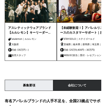
アスレティックウェアブランド
【未経験歓迎！】アパレルリユ
【ルルレモン】キーリーダー
ースのカスタマーサポート｜服
（店舗管理スタッフ）｜ルクア
装・髪色自由で働ける！
lululemon｜ルルレモン
STAYGOLD｜ステイゴールド
大阪店
大阪府
茨城県｜栃木県｜群馬県｜埼玉県｜千
葉県｜東京都｜神奈川県
月給 (35万円～)
月給 (25万9,400円～30万円)
販売スタッフ
WEB/EC担当｜受付・レセプション｜
営業｜その他｜企画・経営・マーケテ
ィング
募集要項
会社について
有名アパレルブランドの人手不足を、全国23拠点でサポ