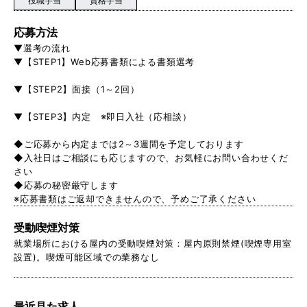
役職手当
資格手当
応募方法
▼選考の流れ
▼【STEP1】Web応募書類による書類選考
▼【STEP2】面接（1～2回）
▼【STEP3】内定 ※即日入社（応相談）
◆ご応募から内定までは2～3週間を予定しております
◆入社日はご相談にも応じますので、お気軽にお問い合わせくだ
さい
◆応募の秘密厳守します
※応募書類はご返却できませんので、予めご了承ください
受動喫煙対策
就業場所における屋内の受動喫煙対策：屋内原則禁煙(喫煙専用室
設置)。喫煙可能区域での業務なし
最近見た求人