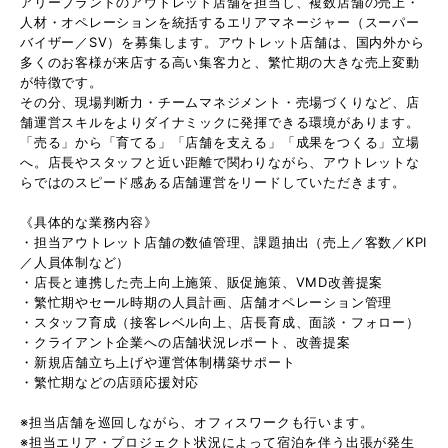
アリーブランドのアウトレット店舗を担当し、複数店舗の売上・
人材・オペレーションを統括するエリアマネージャー（スーパー
バイザー／SV）を募集します。アウトレット店舗は、国内外から
多くのお客様が来店する高い集客力と、繁忙期の大きな売上変動
が特徴です。
その分、現場判断力・チームマネジメント・売場づくりなど、店
舗運営スキルをよりダイナミックに発揮できる環境があります。
「売る」から「育てる」「店舗を支える」「成果をつくる」立場
へ。店長やスタッフと近い距離で関わりながら、アウトレットな
らではのスピード感ある店舗運営をリードしていただきます。
《具体的な業務内容》
・担当アウトレット店舗の数値管理、課題抽出（売上／客数／KPI
／人員体制など）
・店長と連携した売上向上施策、販促施策、VMD改善提案
・繁忙期やセール時期の人員計画、店舗オペレーション管理
・スタッフ育成（接客レベル向上、店長育成、面談・フォロー）
・クライアント企業への店舗状況レポート、改善提案
・新規店舗立ち上げや運営体制構築サポート
・繁忙期などの店頭応援対応
※担当店舗を巡回しながら、オフィスワークも行います。
※担当エリア・プロジェクト状況によって宿泊を伴う出張が発生