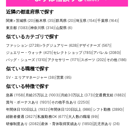
近隣の都道府県で探す
関東
>
茨城県 (20)
|
栃木県 (35)
|
群馬県 (20)
|
埼玉県 (154)
|
千葉県 (164)
|
東京都 (1383)
|
神奈川県 (314)
|
山梨県 (6)
似ているカテゴリで探す
ファッション (2728)
>
ラグジュアリー (628)
|
デザイナーズ (567)
|
ジュエリー・ウォッチ (421)
|
セレクトショップ (785)
|
アパレル (2080)
|
バッグ・シューズ (1310)
|
アクセサリー (1171)
|
スポーツ (202)
|
その他 (186)
似ている職種で探す
SV・エリアマネージャー (38)
|
営業 (95)
似ている特徴で探す
急募 (1158)
|
月給25万以上 (1003)
|
月給30万以上 (373)
|
交通費支給 (1882)
|
賞与・ボーナスあり (1931)
|
その他手当あり (2250)
|
年間休日100日以上 (1932)
|
年間休日120日以上 (986)
|
シフト勤務 (2890)
|
経験者優遇 (2627)
|
私服勤務OK (677)
|
大人数の職場 (99)
|
研修制度あり (2082)
|
産休・育休取得実績あり (1850)
|
託児所あり (26)