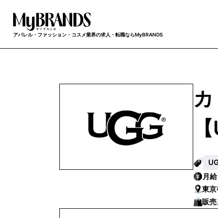
アパレル・ファッション・コスメ業界の求人・転職ならMyBRANDS
カ
【
U
月
東京
販売