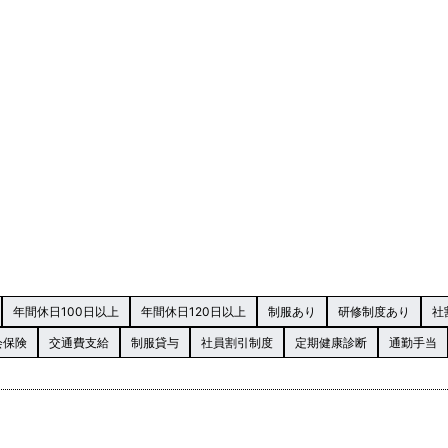
年間休日100日以上
年間休日120日以上
制服あり
研修制度あり
社
会保険
交通費支給
制服貸与
社員割引制度
定期健康診断
通勤手当