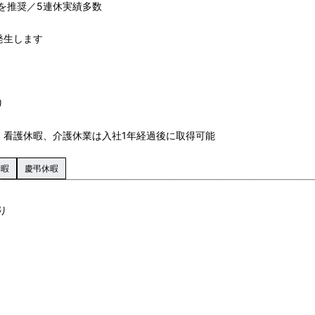
を推奨／5連休実績多数
発生します
り
、看護休暇、介護休業は入社1年経過後に取得可能
休暇
慶弔休暇
り