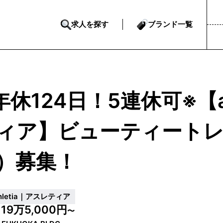
求人を探す
ブランド一覧
年休124日！5連休可※【at
ィア】ビューティートレ
）募集！
thletia｜アスレティア
19万5,000円
給
〜