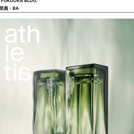
 FUKUOKA BLDG.
部員・BA