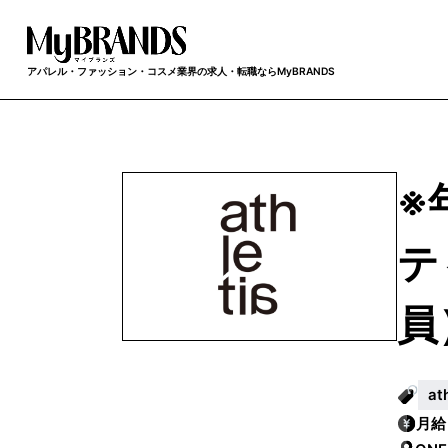
アパレル・ファッション・コスメ業界の求人・転職ならMyBRANDS
※
テ
員
a
月