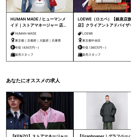
HUMAN MADE / ヒューマンメ
LOEWE（ロエベ）【銀座店旗艦
イド｜ストアマネージャー 店長
店】クライアントアドバイザー
候補
／シニアクライアントアドバイ
HUMAN MADE
LOEWE
ザー募集
東京都｜京都府｜大阪府｜兵庫県
東京都中央区
年収 (434万円～)
年収 (360万円～)
販売スタッフ
販売スタッフ
あなたにオススメの求人
【KENZO】ストアマネージャー
【Graphpaper｜グラフペーパ