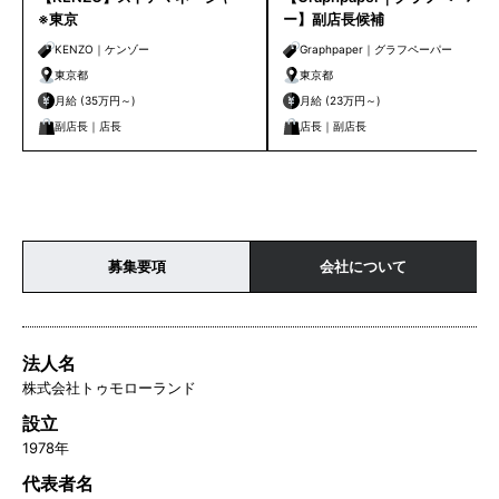
※東京
ー】副店長候補
KENZO｜ケンゾー
Graphpaper｜グラフペーパー
東京都
東京都
月給 (35万円～)
月給 (23万円～)
副店長｜店長
店長｜副店長
募集要項
会社について
法人名
株式会社トゥモローランド
設立
1978年
代表者名