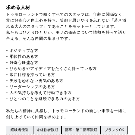
求める人材
トゥモローランドで働くすべてのスタッフは、年齢に関係なく、
常に好奇心と向上心を持ち、笑顔と思いやりを忘れない「若さ溢
れる大人のスタッフ」であることをモットーとしています。
私たちはひとりひとりが、モノの価値について情熱を持って語り
合える、そんな仲間の集まりです。
- ポジティブな方
- 柔軟性のある方
- 好奇心旺盛な方
- ひらめきやアイディアをたくさん持っている方
- 常に目標を持っている方
- 失敗を恐れない勇気のある方
- リーダーシップのある方
- 人の気持ちを考えて行動できる方
- ひとつのことを継続できる力のある方
私たちの精神に共感し、トゥモローランドの新しい未来を一緒に
創り上げていく仲間を求めます。
経験者優遇
未経験者歓迎
新卒・第二新卒歓迎
ブランクOK