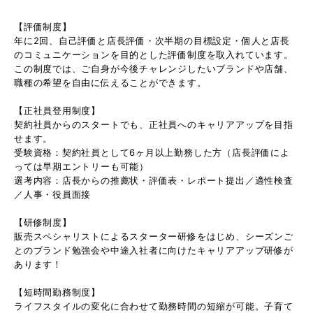
【評価制度】
年に2回、自己評価と店長評価・次半期の目標設定・個人と店長
のコミュニケーションを目的とした評価制度を取入れています。
この制度では、ご自身が今後チャレンジしたいブランドや店舗、
職種の希望を自由に伝えることができます。
【正社員登用制度】
契約社員からのスタートでも、正社員へのキャリアアップを目指
せます。
受験資格：契約社員として6ヶ月以上勤務した方（店長評価によ
っては早期エントリーも可能）
選考内容：店長からの推薦状・評価表・レポート提出／適性検査
／人事・役員面接
【研修制度】
販売スペシャリストによるスターター研修をはじめ、シーズンご
とのブランド勉強会や中途入社者に向けたキャリアアップ研修が
あります！
【短時間勤務制度】
ライフスタイルの変化に合わせて勤務時間の短縮が可能。子育て