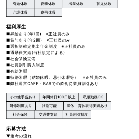
有給休暇
夏季休暇
出産休暇
育児休暇
介護休暇
慶弔休暇
福利厚生
■昇給あり(年1回) ※正社員のみ
■賞与あり(年2回) ※正社員のみ
■選択制確定拠出年金制度 ※正社員のみ
■通勤費支給(当社規定による)
■社会保険完備
■社員割引購入制度
■有給休暇
■特別休暇（結婚休暇、忌引休暇等） ※正社員のみ
■弊社運営CAFE・BARでの飲食従業員割引あり
その他手当あり
年間休日100日以上
私服勤務OK
研修制度あり
社割可能
産休・育休取得実績あり
社会保険
交通費支給
社員割引制度
応募方法
▼選考の流れ