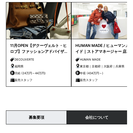
11月OPEN【デクーヴェルト・ヒ
HUMAN MADE / ヒューマンメ
ロブ】ファッションアドバイザ
イド｜ストアマネージャー 店長
ー｜天神店
候補
DECOUVERTE
HUMAN MADE
福岡県
東京都｜京都府｜大阪府｜兵庫県
月給 (24万円～44万円)
年収 (434万円～)
販売スタッフ
販売スタッフ
募集要項
会社について