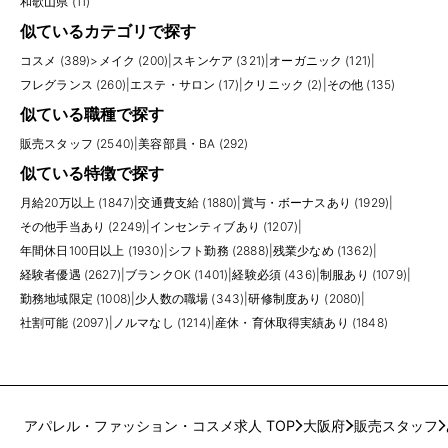
和歌山県 (11)
似ているカテゴリで探す
コスメ (389)
>
メイク (200)
|
スキンケア (321)
|
オーガニック (121)
|
フレグランス (260)
|
エステ・サロン (17)
|
クリニック (2)
|
その他 (135)
似ている職種で探す
販売スタッフ (2540)
|
美容部員・BA (292)
似ている特徴で探す
月給20万以上 (1847)
|
交通費支給 (1880)
|
賞与・ボーナスあり (1929)
|
その他手当あり (2249)
|
インセンティブあり (1207)
|
年間休日100日以上 (1930)
|
シフト勤務 (2888)
|
残業少なめ (1362)
|
経験者優遇 (2627)
|
ブランクOK (1401)
|
経験必須 (436)
|
制服あり (1079)
|
勤務地域限定 (1008)
|
少人数の職場 (343)
|
研修制度あり (2080)
|
社割可能 (2097)
|
ノルマなし (1214)
|
産休・育休取得実績あり (1848)
アパレル・ファッション・コスメ求人 TOP
大阪府
販売スタッフ