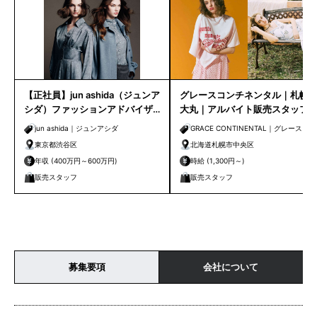
【正社員】jun ashida（ジュンア
グレースコンチネンタル｜札幌
シダ）ファッションアドバイザ
大丸｜アルバイト販売スタッフ
ー｜ティックアシダ本店
jun ashida｜ジュンアシダ
GRACE CONTINENTAL｜グレースコ
ンチネンタル
東京都渋谷区
北海道札幌市中央区
年収 (400万円～600万円)
時給 (1,300円～)
販売スタッフ
販売スタッフ
募集要項
会社について