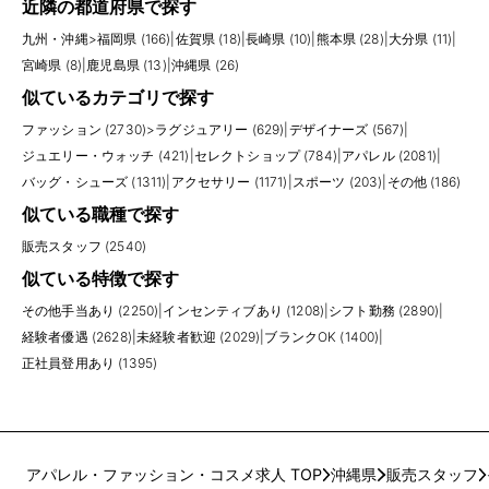
近隣の都道府県で探す
九州・沖縄
>
福岡県 (166)
|
佐賀県 (18)
|
長崎県 (10)
|
熊本県 (28)
|
大分県 (11)
|
宮崎県 (8)
|
鹿児島県 (13)
|
沖縄県 (26)
似ているカテゴリで探す
ファッション (2730)
>
ラグジュアリー (629)
|
デザイナーズ (567)
|
ジュエリー・ウォッチ (421)
|
セレクトショップ (784)
|
アパレル (2081)
|
バッグ・シューズ (1311)
|
アクセサリー (1171)
|
スポーツ (203)
|
その他 (186)
似ている職種で探す
販売スタッフ (2540)
似ている特徴で探す
その他手当あり (2250)
|
インセンティブあり (1208)
|
シフト勤務 (2890)
|
経験者優遇 (2628)
|
未経験者歓迎 (2029)
|
ブランクOK (1400)
|
正社員登用あり (1395)
アパレル・ファッション・コスメ求人 TOP
沖縄県
販売スタッフ