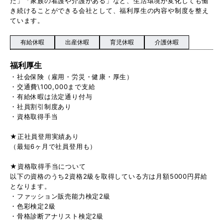
た」「家族の看護や介護がある」など、生活環境が変化しても働
き続けることができる会社として、福利厚生の内容や制度を整え
ています。
有給休暇
出産休暇
育児休暇
介護休暇
福利厚生
・社会保険（雇用・労災・健康・厚生）
・交通費\100,000まで支給
・有給休暇は法定通り付与
・社員割引制度あり
・資格取得手当
★正社員登用実績あり
（最短6ヶ月で社員登用も）
★資格取得手当について
以下の資格のうち2資格2級を取得している方は月額5000円昇給
となります。
・ファッション販売能力検定2級
・色彩検定2級
・骨格診断アナリスト検定2級