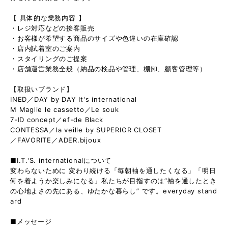
【 具体的な業務内容 】
・レジ対応などの接客販売
・お客様が希望する商品のサイズや色違いの在庫確認
・店内試着室のご案内
・スタイリングのご提案
・店舗運営業務全般（納品の検品や管理、棚卸、顧客管理等）
【取扱いブランド】
INED／DAY by DAY It's international
M Maglie le cassetto／Le souk
7-ID concept／ef-de Black
CONTESSA／la veille by SUPERIOR CLOSET
／FAVORITE／ADER.bijoux
■I.T.'S. internationalについて
変わらないために 変わり続ける「毎朝袖を通したくなる」「明日
何を着ようか楽しみになる」私たちが目指すのは“袖を通したとき
の心地よさの先にある、ゆたかな暮らし” です。everyday stand
ard
■メッセージ