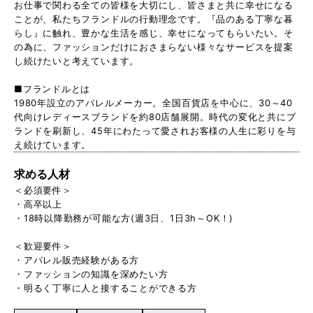
お仕事で関わる全ての皆様を大切にし、皆さまと共に幸せになる
ことが、私たちフランドルの行動理念です。『品のある丁寧な暮
らし』に触れ、豊かな生活を感じ、幸せになってもらいたい。そ
の為に、ファッションだけにおさまらない様々なサービスを提案
し続けたいと考えています。
■フランドルとは
1980年設立のアパレルメーカー。全国百貨店を中心に、30～40
代向けレディースブランドを約80店舗展開。時代の変化と共にブ
ランドを刷新し、45年にわたって愛されお客様の人生に彩りを与
え続けています。
求める人材
＜必須要件＞
・高卒以上
・18時以降勤務が可能な方(週3日、1日3h～OK！)
＜歓迎要件＞
・アパレル販売経験がある方
・ファッションの知識を深めたい方
・明るく丁寧に人と接することができる方