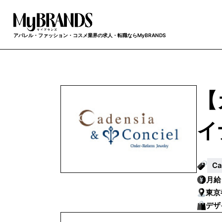
アパレル・ファッション・コスメ業界の求人・転職ならMyBRANDS
【
イ
C
月
東京
デザ