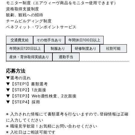
モニター制度（エアウィーヴ商品をモニター使用できます）
資格取得支援制度
観劇、観戦への招待
チームビルディング制度
ベネフィット・ワンポイントサービス
交通費支給
その他手当あり
年間休日100日以上
年間休日120日以上
制服あり
研修制度あり
社割可能
産休・育休取得実績あり
通勤手当
応募方法
▼選考の流れ
▼【STEP1】書類選考
▼【STEP2】1次面接
▼【STEP3】Web適性検査、2次面接
▼【STEP4】採用
※ 入力された情報にて書類選考を行ないますので､登録情報は正確
に入力してください
※ 職場見学歓迎！お気軽にお問い合わせください
※ 入社日はご相談可能です