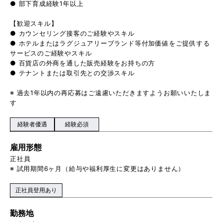
● 部下育成経験1年以上
【歓迎スキル】
● カウンセリング接客のご経験やスキル
● ホテルまたはラグジュアリーブランド等付加価値をご提供する
サービスのご経験やスキル
● 百貨店の外商を通した販売経験をお持ちの方
● テナントまたは取引先との交渉スキル
※ 過去1年以内の再応募はご遠慮いただきますようお願いいたしま
す
経験者優遇
経験必須
雇用形態
正社員
※ 試用期間6ヶ月（給与や福利厚生に変更はありません）
正社員登用あり
勤務地