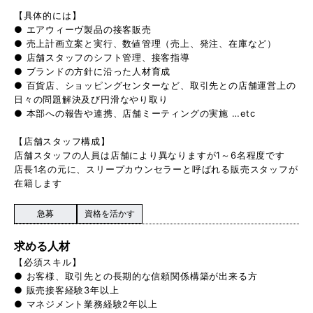
【具体的には】
● エアウィーヴ製品の接客販売
● 売上計画立案と実行、数値管理（売上、発注、在庫など）
● 店舗スタッフのシフト管理、接客指導
● ブランドの方針に沿った人材育成
● 百貨店、ショッピングセンターなど、取引先との店舗運営上の
日々の問題解決及び円滑なやり取り
● 本部への報告や連携、店舗ミーティングの実施 …etc
【店舗スタッフ構成】
店舗スタッフの人員は店舗により異なりますが1～6名程度です
店長1名の元に、スリープカウンセラーと呼ばれる販売スタッフが
在籍します
急募
資格を活かす
求める人材
【必須スキル】
● お客様、取引先との長期的な信頼関係構築が出来る方
● 販売接客経験3年以上
● マネジメント業務経験2年以上