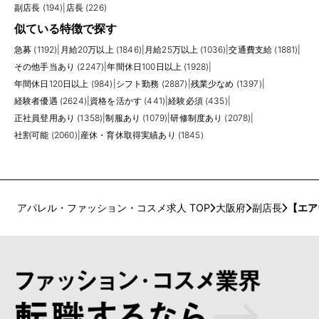
副店長 (194)
|
店長 (226)
似ている特徴で探す
急募 (1192)
|
月給20万以上 (1846)
|
月給25万以上 (1036)
|
交通費支給 (1881)
|
その他手当あり (2247)
|
年間休日100日以上 (1928)
|
年間休日120日以上 (984)
|
シフト勤務 (2887)
|
残業少なめ (1397)
|
経験者優遇 (2624)
|
資格を活かす (441)
|
経験必須 (435)
|
正社員登用あり (1358)
|
制服あり (1079)
|
研修制度あり (2078)
|
社割可能 (2060)
|
産休・育休取得実績あり (1845)
アパレル・ファッション・コスメ求人 TOP
大阪府
副店長
【エア