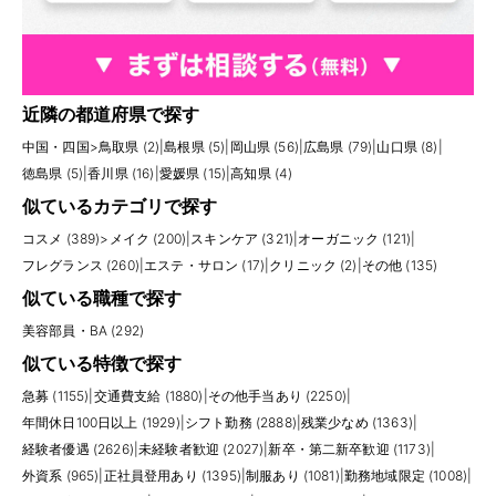
近隣の都道府県で探す
中国・四国
>
鳥取県 (2)
|
島根県 (5)
|
岡山県 (56)
|
広島県 (79)
|
山口県 (8)
|
徳島県 (5)
|
香川県 (16)
|
愛媛県 (15)
|
高知県 (4)
似ているカテゴリで探す
コスメ (389)
>
メイク (200)
|
スキンケア (321)
|
オーガニック (121)
|
フレグランス (260)
|
エステ・サロン (17)
|
クリニック (2)
|
その他 (135)
似ている職種で探す
美容部員・BA (292)
似ている特徴で探す
急募 (1155)
|
交通費支給 (1880)
|
その他手当あり (2250)
|
年間休日100日以上 (1929)
|
シフト勤務 (2888)
|
残業少なめ (1363)
|
経験者優遇 (2626)
|
未経験者歓迎 (2027)
|
新卒・第二新卒歓迎 (1173)
|
外資系 (965)
|
正社員登用あり (1395)
|
制服あり (1081)
|
勤務地域限定 (1008)
|