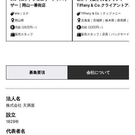
ザー｜岡山一番街店
Tiffany & Co.クライアントアド
バイザー｜クライアントケアセ
ete｜エテ
Tiffany & Co.｜ティファニー
ンター
岡山県
北海道｜宮城県｜栃木県｜群馬県｜埼
玉県｜千葉県｜東京都｜神奈川県｜新
月給 (25万円～)
月給 (23万円～)
潟県｜石川県｜静岡県｜愛知県｜京都
販売スタッフ
販売スタッフ｜店長｜バックヤード｜
府｜大阪府｜兵庫県｜岡山県｜広島県
管理・事務
｜香川県｜福岡県｜熊本県｜鹿児島県
募集要項
会社について
法人名
株式会社 天満屋
設立
1829年
代表者名