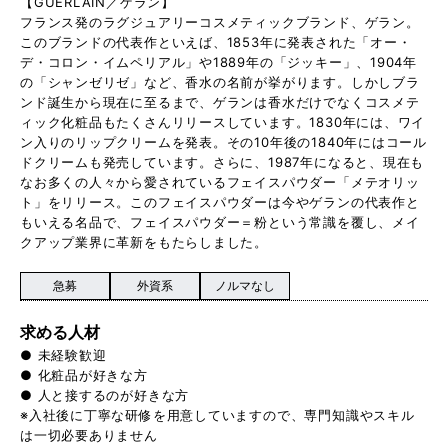
【GUERLAIN／ゲラン】
フランス発のラグジュアリーコスメティックブランド、ゲラン。
このブランドの代表作といえば、1853年に発表された「オー・
デ・コロン・イムペリアル」や1889年の「ジッキー」、1904年
の「シャンゼリゼ」など、香水の名前が挙がります。しかしブラ
ンド誕生から現在に至るまで、ゲランは香水だけでなくコスメテ
ィック化粧品もたくさんリリースしています。1830年には、ワイ
ン入りのリップクリームを発表。その10年後の1840年にはコール
ドクリームも発売しています。さらに、1987年になると、現在も
なお多くの人々から愛されているフェイスパウダー「メテオリッ
ト」をリリース。このフェイスパウダーは今やゲランの代表作と
もいえる名品で、フェイスパウダー＝粉という常識を覆し、メイ
クアップ業界に革新をもたらしました。
急募
外資系
ノルマなし
求める人材
● 未経験歓迎
● 化粧品が好きな方
● 人と接するのが好きな方
※入社後に丁寧な研修を用意していますので、専門知識やスキル
は一切必要ありません