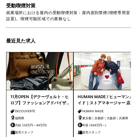
受動喫煙対策
就業場所における屋内の受動喫煙対策：屋内原則禁煙(喫煙専用室
設置)。喫煙可能区域での業務なし
最近見た求人
11月OPEN【デクーヴェルト・ヒ
HUMAN MADE / ヒューマンメ
ロブ】ファッションアドバイザ
イド｜ストアマネージャー 店長
ー｜天神店
候補
DECOUVERTE
HUMAN MADE
福岡県
東京都｜京都府｜大阪府｜兵庫県
月給 (24万円～44万円)
年収 (434万円～)
販売スタッフ
販売スタッフ