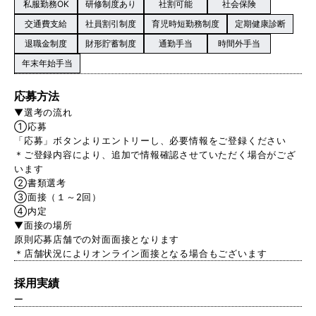
私服勤務OK
研修制度あり
社割可能
社会保険
交通費支給
社員割引制度
育児時短勤務制度
定期健康診断
退職金制度
財形貯蓄制度
通勤手当
時間外手当
年末年始手当
応募方法
▼選考の流れ
①応募
「応募」ボタンよりエントリーし、必要情報をご登録ください
＊ご登録内容により、追加で情報確認させていただく場合がござ
います
➁書類選考
③面接（１～2回）
④内定
▼面接の場所
原則応募店舗での対面面接となります
＊店舗状況によりオンライン面接となる場合もございます
採用実績
ー