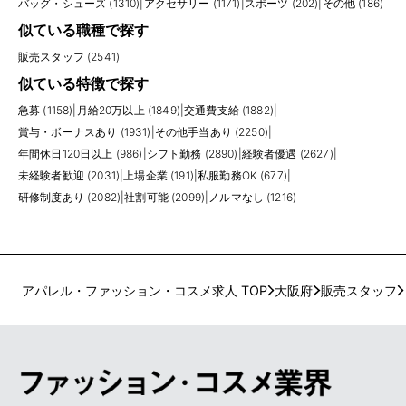
バッグ・シューズ (1310)
|
アクセサリー (1171)
|
スポーツ (202)
|
その他 (186)
似ている職種で探す
販売スタッフ (2541)
似ている特徴で探す
急募 (1158)
|
月給20万以上 (1849)
|
交通費支給 (1882)
|
賞与・ボーナスあり (1931)
|
その他手当あり (2250)
|
年間休日120日以上 (986)
|
シフト勤務 (2890)
|
経験者優遇 (2627)
|
未経験者歓迎 (2031)
|
上場企業 (191)
|
私服勤務OK (677)
|
研修制度あり (2082)
|
社割可能 (2099)
|
ノルマなし (1216)
アパレル・ファッション・コスメ求人 TOP
大阪府
販売スタッフ