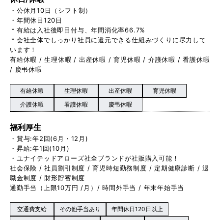
・公休月10日（シフト制）
・年間休日120日
＊有給は入社後即日付与、年間消化率66.7%
＊会社全体でしっかり社員に還元できる仕組みづくりに尽力して
います！
有給休暇 / 生理休暇 / 出産休暇 / 育児休暇 / 介護休暇 / 看護休暇
/ 慶弔休暇
有給休暇
生理休暇
出産休暇
育児休暇
介護休暇
看護休暇
慶弔休暇
福利厚生
・賞与:年2回(6月・12月)
・昇給:年1回(10月)
・ユナイテッドアローズ社全ブランドが社販購入可能！
社会保険 / 社員割引制度 / 育児時短勤務制度 / 定期健康診断 / 退
職金制度 / 財形貯蓄制度
通勤手当（上限10万円 /月）/ 時間外手当 / 年末年始手当
交通費支給
その他手当あり
年間休日120日以上