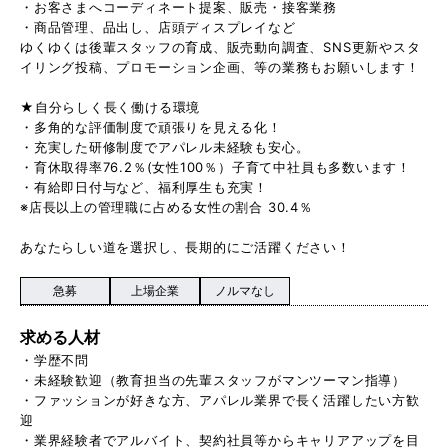
・お客さまへコーディネート提案、販売・接客業務
・商品管理、品出し、店頭ディスプレイなど
ゆくゆくは後輩スタッフの育成、販売動向調査、SNS更新やスタ
イリング投稿、プロモーション企画、等の業務もお願いします！
★自分らしく長く働ける環境
・多角的な評価制度で頑張りを見える化！
・充実した研修制度でアパレル未経験も安心。
・育休取得率76.2％(女性100％）子育て中社員も多数います！
・有給即日付与など、福利厚生も充実！
※店長以上の管理職に占める女性の割合 30.4％
あなたらしい道を選択し、長期的にご活躍ください！
急募
上場企業
ノルマなし
求める人材
・学歴不問
・未経験歓迎（教育担当の先輩スタッフがマンツーマン指導）
・ファッションが好きな方、アパレル業界で長く活躍したい方歓
迎
・業界経験者でアルバイト、契約社員等からキャリアアップを目