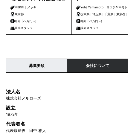
フ募集 | （青山店）（銀座店）
MEKKI｜メッキ
Yohji Yamamoto｜ヨウジヤマモト
未経験可
東京都
栃木県｜埼玉県｜千葉県｜東京都｜神
奈川県｜新潟県｜愛知県｜京都府｜大
月給 (22万円～)
月給 (22万円～)
阪府｜兵庫県｜和歌山県｜広島県｜徳
販売スタッフ
販売スタッフ
島県｜香川県｜福岡県｜熊本県
募集要項
会社について
法人名
株式会社メルローズ
設立
1973年
代表者名
代表取締役 田中 雅人