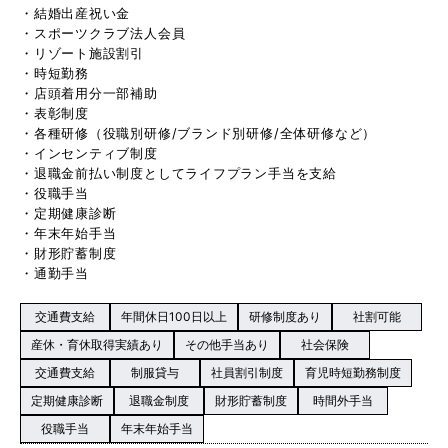
・結婚出産祝い金
・スポーツクラブ法人会員
・リゾート施設割引
・時短勤務
・店頭着用分一部補助
・表彰制度
・各種研修（役職別研修/ブランド別研修/全体研修など）
・インセンティブ制度
・退職金前払い制度としてライフプラン手当を支給
・役職手当
・定期健康診断
・年末年始手当
・財形貯蓄制度
・通勤手当
交通費支給
年間休日100日以上
研修制度あり
社割可能
産休・育休取得実績あり
その他手当あり
社会保険
交通費支給
制服貸与
社員割引制度
育児時短勤務制度
定期健康診断
退職金制度
財形貯蓄制度
時間外手当
役職手当
年末年始手当