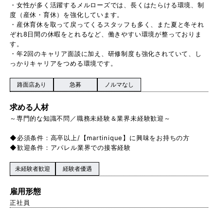
・女性が多く活躍するメルローズでは、長くはたらける環境、制
度（産休・育休）を強化しています。
・産休育休を取って戻ってくるスタッフも多く、また夏と冬それ
ぞれ8日間の休暇をとれるなど、働きやすい環境が整っておりま
す。
・年2回のキャリア面談に加え、研修制度も強化されていて、し
っかりキャリアをつめる環境です。
路面店あり
急募
ノルマなし
求める人材
～専門的な知識不問／職務未経験＆業界未経験歓迎～
◆必須条件：高卒以上/【martinique】に興味をお持ちの方
◆歓迎条件：アパレル業界での接客経験
未経験者歓迎
経験者優遇
雇用形態
正社員