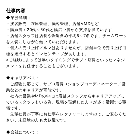
仕事内容
◆業務詳細：
・接客販売、在庫管理、顧客管理、店舗VMDなど
・購買層：20代～50代と幅広い層から支持を得ています。
・店舗スタッフは店長や派遣含め平均6～7名です。チームワーク
を大切にしながら働いていただけます。
・個人の売り上げノルマはありませんが、店舗単位で売り上げ目
標を達成するとインセンティブがあります。
※ご経験によっては早いタイミングでサブ・店長といったマネジ
メントをお任せすることもございます。
◆キャリアパス：
・ご経験に応じて、サブ→店長→ショップコーディネーター／営
業などのキャリアが可能です。
・社内の営業やMDの中には店舗スタッフからキャリアアップし
ているスタッフもいる為、現場を理解した方々が多く活躍する職
場です。
・先輩社員が丁寧にお仕事をレクチャーしますので、ご安心くだ
さい。未経験の方も大歓迎です。
◆会社について：