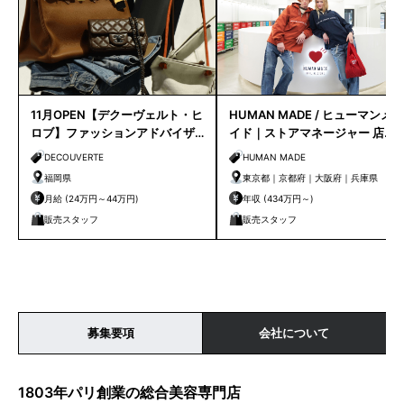
11月OPEN【デクーヴェルト・ヒ
HUMAN MADE / ヒューマンメ
ロブ】ファッションアドバイザ
イド｜ストアマネージャー 店長
ー｜天神店
候補
DECOUVERTE
HUMAN MADE
福岡県
東京都｜京都府｜大阪府｜兵庫県
月給 (24万円～44万円)
年収 (434万円～)
販売スタッフ
販売スタッフ
募集要項
会社について
1803年パリ創業の総合美容専門店