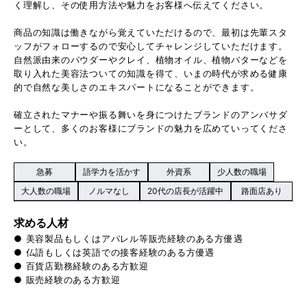
く理解し、その使用方法や魅力をお客様へ伝えてください。
商品の知識は働きながら覚えていただけるので、最初は先輩スタ
ッフがフォローするので安心してチャレンジしていただけます。
自然派由来のパウダーやクレイ、植物オイル、植物バターなどを
取り入れた美容法ついての知識を得て、いまの時代が求める健康
的で自然な美しさのエキスパートになることができます。
確立されたマナーや振る舞いを身につけたブランドのアンバサダ
ーとして、多くのお客様にブランドの魅力を広めていってくださ
い。
急募
語学力を活かす
外資系
少人数の職場
大人数の職場
ノルマなし
20代の店長が活躍中
路面店あり
求める人材
● 美容製品もしくはアパレル等販売経験のある方優遇
● 仏語もしくは英語での接客経験のある方優遇
● 百貨店勤務経験のある方歓迎
● 販売経験のある方歓迎