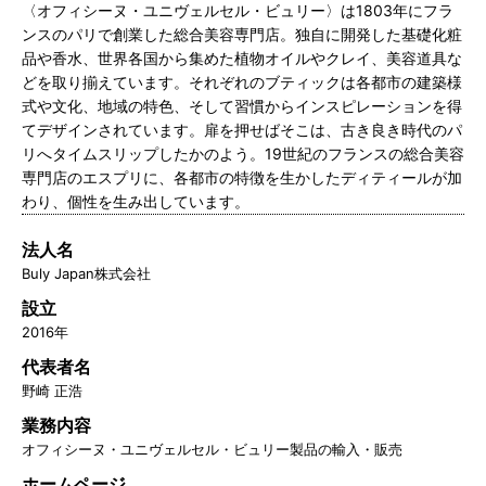
〈オフィシーヌ・ユニヴェルセル・ビュリー〉は1803年にフラ
ンスのパリで創業した総合美容専門店。独自に開発した基礎化粧
品や香水、世界各国から集めた植物オイルやクレイ、美容道具な
どを取り揃えています。それぞれのブティックは各都市の建築様
式や文化、地域の特色、そして習慣からインスピレーションを得
てデザインされています。扉を押せばそこは、古き良き時代のパ
リへタイムスリップしたかのよう。19世紀のフランスの総合美容
専門店のエスプリに、各都市の特徴を生かしたディティールが加
わり、個性を生み出しています。
法人名
Buly Japan株式会社
設立
2016年
代表者名
野崎 正浩
業務内容
オフィシーヌ・ユニヴェルセル・ビュリー製品の輸入・販売
ホームページ