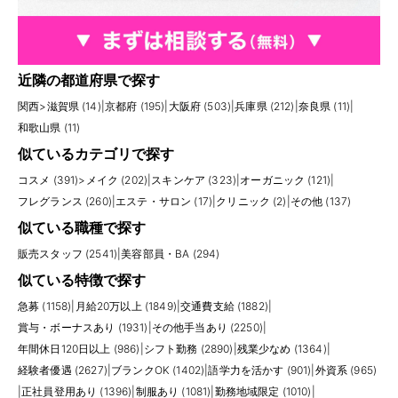
近隣の都道府県で探す
関西
>
滋賀県 (14)
|
京都府 (195)
|
大阪府 (503)
|
兵庫県 (212)
|
奈良県 (11)
|
和歌山県 (11)
似ているカテゴリで探す
コスメ (391)
>
メイク (202)
|
スキンケア (323)
|
オーガニック (121)
|
フレグランス (260)
|
エステ・サロン (17)
|
クリニック (2)
|
その他 (137)
似ている職種で探す
販売スタッフ (2541)
|
美容部員・BA (294)
似ている特徴で探す
急募 (1158)
|
月給20万以上 (1849)
|
交通費支給 (1882)
|
賞与・ボーナスあり (1931)
|
その他手当あり (2250)
|
年間休日120日以上 (986)
|
シフト勤務 (2890)
|
残業少なめ (1364)
|
経験者優遇 (2627)
|
ブランクOK (1402)
|
語学力を活かす (901)
|
外資系 (965)
|
正社員登用あり (1396)
|
制服あり (1081)
|
勤務地域限定 (1010)
|