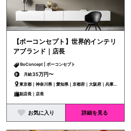
【ボーコンセプト】世界的インテリ
アブランド｜店長
BoConcept | ボーコンセプト
35万円〜
月給
東京都｜神奈川県｜愛知県｜京都府｜大阪府｜兵庫
県
副店長｜店長
お気に入り
詳細を見る