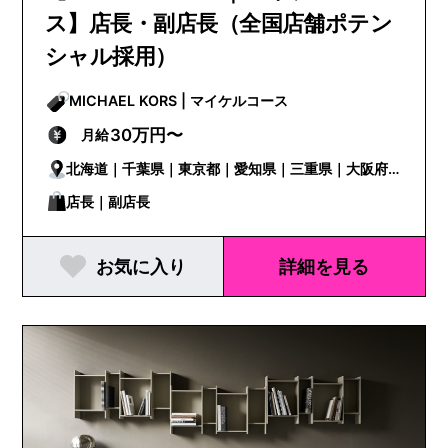
ス】店長・副店長（全国店舗ポテン
シャル採用）
MICHAEL KORS | マイケルコース
30万円〜
月給
北海道｜千葉県｜東京都｜愛知県｜三重県｜大阪府
｜栃木県｜茨城県｜埼玉県｜神奈川県｜富山県｜長
店長｜副店長
野県｜岐阜県｜静岡県｜滋賀県｜京都府｜兵庫県｜
お気に入り
詳細を見る
奈良県｜岡山県｜愛媛県｜福岡県｜沖縄県