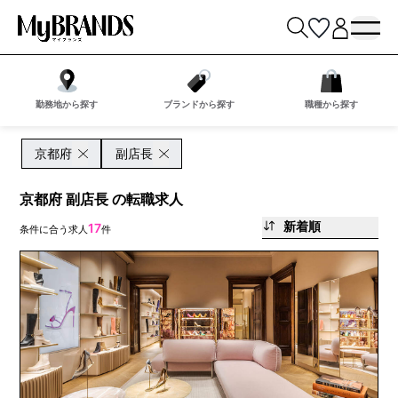
勤務地から探す
ブランドから探す
職種から探す
京都府
副店長
京都府 副店長 の転職求人
新着順
17
条件に合う求人
件