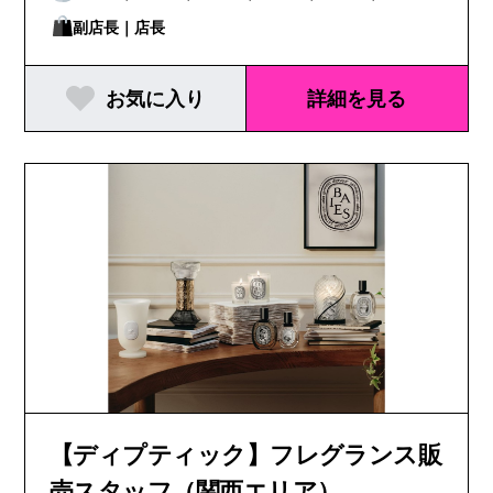
県
副店長｜店長
お気に入り
詳細を見る
【ディプティック】フレグランス販
売スタッフ（関西エリア）