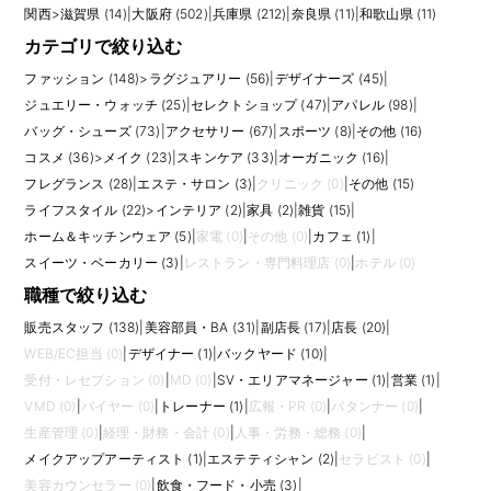
関西
>
滋賀県 (14)
|
大阪府 (502)
|
兵庫県 (212)
|
奈良県 (11)
|
和歌山県 (11)
カテゴリで絞り込む
ファッション (148)
>
ラグジュアリー (56)
|
デザイナーズ (45)
|
ジュエリー・ウォッチ (25)
|
セレクトショップ (47)
|
アパレル (98)
|
バッグ・シューズ (73)
|
アクセサリー (67)
|
スポーツ (8)
|
その他 (16)
コスメ (36)
>
メイク (23)
|
スキンケア (33)
|
オーガニック (16)
|
フレグランス (28)
|
エステ・サロン (3)
|
クリニック (0)
|
その他 (15)
ライフスタイル (22)
>
インテリア (2)
|
家具 (2)
|
雑貨 (15)
|
ホーム＆キッチンウェア (5)
|
家電 (0)
|
その他 (0)
|
カフェ (1)
|
スイーツ・ベーカリー (3)
|
レストラン・専門料理店 (0)
|
ホテル (0)
職種で絞り込む
販売スタッフ (138)
|
美容部員・BA (31)
|
副店長 (17)
|
店長 (20)
|
WEB/EC担当 (0)
|
デザイナー (1)
|
バックヤード (10)
|
受付・レセプション (0)
|
MD (0)
|
SV・エリアマネージャー (1)
|
営業 (1)
|
VMD (0)
|
バイヤー (0)
|
トレーナー (1)
|
広報・PR (0)
|
パタンナー (0)
|
生産管理 (0)
|
経理・財務・会計 (0)
|
人事・労務・総務 (0)
|
メイクアップアーティスト (1)
|
エステティシャン (2)
|
セラピスト (0)
|
美容カウンセラー (0)
|
飲食・フード・小売 (3)
|