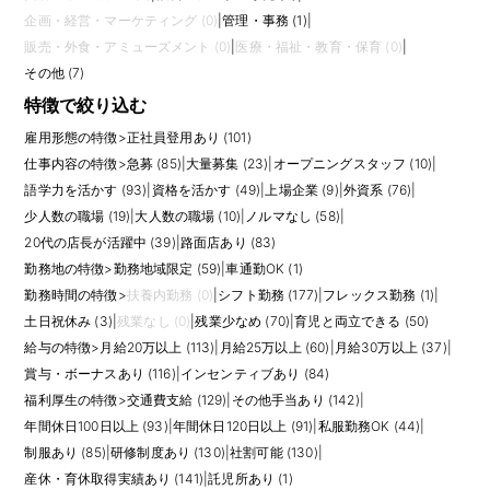
企画・経営・マーケティング (0)
|
管理・事務 (1)
|
販売・外食・アミューズメント (0)
|
医療・福祉・教育・保育 (0)
|
その他 (7)
特徴で絞り込む
雇用形態の特徴
>
正社員登用あり (101)
仕事内容の特徴
>
急募 (85)
|
大量募集 (23)
|
オープニングスタッフ (10)
|
語学力を活かす (93)
|
資格を活かす (49)
|
上場企業 (9)
|
外資系 (76)
|
少人数の職場 (19)
|
大人数の職場 (10)
|
ノルマなし (58)
|
20代の店長が活躍中 (39)
|
路面店あり (83)
勤務地の特徴
>
勤務地域限定 (59)
|
車通勤OK (1)
勤務時間の特徴
>
扶養内勤務 (0)
|
シフト勤務 (177)
|
フレックス勤務 (1)
|
土日祝休み (3)
|
残業なし (0)
|
残業少なめ (70)
|
育児と両立できる (50)
給与の特徴
>
月給20万以上 (113)
|
月給25万以上 (60)
|
月給30万以上 (37)
|
賞与・ボーナスあり (116)
|
インセンティブあり (84)
福利厚生の特徴
>
交通費支給 (129)
|
その他手当あり (142)
|
年間休日100日以上 (93)
|
年間休日120日以上 (91)
|
私服勤務OK (44)
|
制服あり (85)
|
研修制度あり (130)
|
社割可能 (130)
|
産休・育休取得実績あり (141)
|
託児所あり (1)