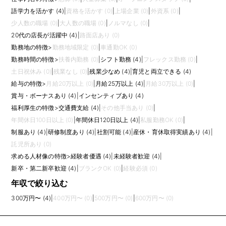
語学力を活かす (4)
|
資格を活かす (0)
|
上場企業 (0)
|
外資系 (0)
|
少人数の職場 (0)
|
大人数の職場 (0)
|
ノルマなし (0)
|
20代の店長が活躍中 (4)
|
路面店あり (0)
勤務地の特徴
>
勤務地域限定 (0)
|
車通勤OK (0)
勤務時間の特徴
>
扶養内勤務 (0)
|
シフト勤務 (4)
|
フレックス勤務 (0)
|
土日祝休み (0)
|
残業なし (0)
|
残業少なめ (4)
|
育児と両立できる (4)
給与の特徴
>
月給20万以上 (0)
|
月給25万以上 (4)
|
月給30万以上 (0)
|
賞与・ボーナスあり (4)
|
インセンティブあり (4)
福利厚生の特徴
>
交通費支給 (4)
|
その他手当あり (0)
|
年間休日100日以上 (0)
|
年間休日120日以上 (4)
|
私服勤務OK (0)
|
制服あり (4)
|
研修制度あり (4)
|
社割可能 (4)
|
産休・育休取得実績あり (4)
|
託児所あり (0)
求める人材像の特徴
>
経験者優遇 (4)
|
未経験者歓迎 (4)
|
新卒・第二新卒歓迎 (4)
|
ブランクOK (0)
|
経験必須 (0)
年収で絞り込む
300万円〜 (4)
|
400万円〜 (0)
|
500万円〜 (0)
|
600万円〜 (0)