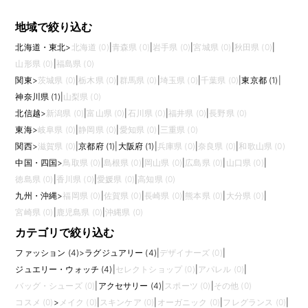
地域で絞り込む
北海道・東北
>
北海道 (0)
|
青森県 (0)
|
岩手県 (0)
|
宮城県 (0)
|
秋田県 (0)
|
山形県 (0)
|
福島県 (0)
関東
>
茨城県 (0)
|
栃木県 (0)
|
群馬県 (0)
|
埼玉県 (0)
|
千葉県 (0)
|
東京都 (1)
|
神奈川県 (1)
|
山梨県 (0)
北信越
>
新潟県 (0)
|
富山県 (0)
|
石川県 (0)
|
福井県 (0)
|
長野県 (0)
東海
>
岐阜県 (0)
|
静岡県 (0)
|
愛知県 (0)
|
三重県 (0)
関西
>
滋賀県 (0)
|
京都府 (1)
|
大阪府 (1)
|
兵庫県 (0)
|
奈良県 (0)
|
和歌山県 (0)
中国・四国
>
鳥取県 (0)
|
島根県 (0)
|
岡山県 (0)
|
広島県 (0)
|
山口県 (0)
|
徳島県 (0)
|
香川県 (0)
|
愛媛県 (0)
|
高知県 (0)
九州・沖縄
>
福岡県 (0)
|
佐賀県 (0)
|
長崎県 (0)
|
熊本県 (0)
|
大分県 (0)
|
宮崎県 (0)
|
鹿児島県 (0)
|
沖縄県 (0)
カテゴリで絞り込む
ファッション (4)
>
ラグジュアリー (4)
|
デザイナーズ (0)
|
ジュエリー・ウォッチ (4)
|
セレクトショップ (0)
|
アパレル (0)
|
バッグ・シューズ (0)
|
アクセサリー (4)
|
スポーツ (0)
|
その他 (0)
コスメ (0)
>
メイク (0)
|
スキンケア (0)
|
オーガニック (0)
|
フレグランス (0)
|