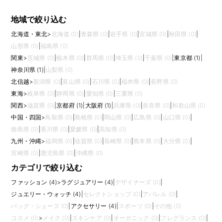
地域で絞り込む
北海道・東北
>
北海道 (0)
|
青森県 (0)
|
岩手県 (0)
|
宮城県 (0)
|
秋田県 (0)
|
山形県 (0)
|
福島県 (0)
関東
>
茨城県 (0)
|
栃木県 (0)
|
群馬県 (0)
|
埼玉県 (0)
|
千葉県 (0)
|
東京都 (1)
|
神奈川県 (1)
|
山梨県 (0)
北信越
>
新潟県 (0)
|
富山県 (0)
|
石川県 (0)
|
福井県 (0)
|
長野県 (0)
東海
>
岐阜県 (0)
|
静岡県 (0)
|
愛知県 (0)
|
三重県 (0)
関西
>
滋賀県 (0)
|
京都府 (1)
|
大阪府 (1)
|
兵庫県 (0)
|
奈良県 (0)
|
和歌山県 (0)
中国・四国
>
鳥取県 (0)
|
島根県 (0)
|
岡山県 (0)
|
広島県 (0)
|
山口県 (0)
|
徳島県 (0)
|
香川県 (0)
|
愛媛県 (0)
|
高知県 (0)
九州・沖縄
>
福岡県 (0)
|
佐賀県 (0)
|
長崎県 (0)
|
熊本県 (0)
|
大分県 (0)
|
宮崎県 (0)
|
鹿児島県 (0)
|
沖縄県 (0)
カテゴリで絞り込む
ファッション (4)
>
ラグジュアリー (4)
|
デザイナーズ (0)
|
ジュエリー・ウォッチ (4)
|
セレクトショップ (0)
|
アパレル (0)
|
バッグ・シューズ (0)
|
アクセサリー (4)
|
スポーツ (0)
|
その他 (0)
コスメ (0)
>
メイク (0)
|
スキンケア (0)
|
オーガニック (0)
|
フレグランス (0)
|