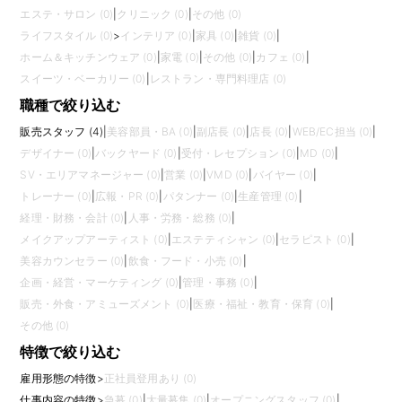
エステ・サロン (0)
|
クリニック (0)
|
その他 (0)
ライフスタイル (0)
>
インテリア (0)
|
家具 (0)
|
雑貨 (0)
|
ホーム＆キッチンウェア (0)
|
家電 (0)
|
その他 (0)
|
カフェ (0)
|
スイーツ・ベーカリー (0)
|
レストラン・専門料理店 (0)
職種で絞り込む
販売スタッフ (4)
|
美容部員・BA (0)
|
副店長 (0)
|
店長 (0)
|
WEB/EC担当 (0)
|
デザイナー (0)
|
バックヤード (0)
|
受付・レセプション (0)
|
MD (0)
|
SV・エリアマネージャー (0)
|
営業 (0)
|
VMD (0)
|
バイヤー (0)
|
トレーナー (0)
|
広報・PR (0)
|
パタンナー (0)
|
生産管理 (0)
|
経理・財務・会計 (0)
|
人事・労務・総務 (0)
|
メイクアップアーティスト (0)
|
エステティシャン (0)
|
セラピスト (0)
|
美容カウンセラー (0)
|
飲食・フード・小売 (0)
|
企画・経営・マーケティング (0)
|
管理・事務 (0)
|
販売・外食・アミューズメント (0)
|
医療・福祉・教育・保育 (0)
|
その他 (0)
特徴で絞り込む
雇用形態の特徴
>
正社員登用あり (0)
仕事内容の特徴
>
急募 (0)
|
大量募集 (0)
|
オープニングスタッフ (0)
|