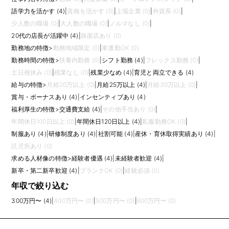
語学力を活かす (4)
|
資格を活かす (0)
|
上場企業 (0)
|
外資系 (0)
|
少人数の職場 (0)
|
大人数の職場 (0)
|
ノルマなし (0)
|
20代の店長が活躍中 (4)
|
路面店あり (0)
勤務地の特徴
>
勤務地域限定 (0)
|
車通勤OK (0)
勤務時間の特徴
>
扶養内勤務 (0)
|
シフト勤務 (4)
|
フレックス勤務 (0)
|
土日祝休み (0)
|
残業なし (0)
|
残業少なめ (4)
|
育児と両立できる (4)
給与の特徴
>
月給20万以上 (0)
|
月給25万以上 (4)
|
月給30万以上 (0)
|
賞与・ボーナスあり (4)
|
インセンティブあり (4)
福利厚生の特徴
>
交通費支給 (4)
|
その他手当あり (0)
|
年間休日100日以上 (0)
|
年間休日120日以上 (4)
|
私服勤務OK (0)
|
制服あり (4)
|
研修制度あり (4)
|
社割可能 (4)
|
産休・育休取得実績あり (4)
|
託児所あり (0)
求める人材像の特徴
>
経験者優遇 (4)
|
未経験者歓迎 (4)
|
新卒・第二新卒歓迎 (4)
|
ブランクOK (0)
|
経験必須 (0)
年収で絞り込む
300万円〜 (4)
|
400万円〜 (0)
|
500万円〜 (0)
|
600万円〜 (0)