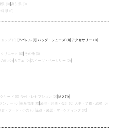
県 (0)
|
高知県 (0)
沖縄県 (0)
ップ (0)
|
アパレル (1)
|
バッグ・シューズ (1)
|
アクセサリー (1)
|
|
クリニック (0)
|
その他 (0)
の他 (0)
|
カフェ (0)
|
スイーツ・ベーカリー (0)
|
クヤード (0)
|
受付・レセプション (0)
|
MD (1)
|
タンナー (0)
|
生産管理 (0)
|
経理・財務・会計 (0)
|
人事・労務・総務 (0)
飲食・フード・小売 (0)
|
企画・経営・マーケティング (0)
|