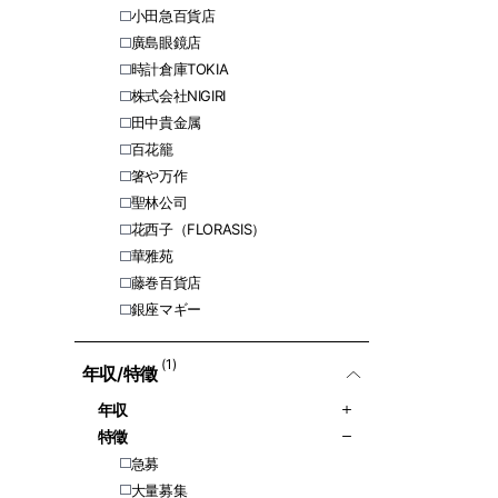
小田急百貨店
廣島眼鏡店
時計倉庫TOKIA
株式会社NIGIRI
田中貴金属
百花籠
箸や万作
聖林公司
花西子（FLORASIS）
華雅苑
藤巻百貨店
銀座マギー
(1)
年収/特徵
年収
特徵
急募
大量募集