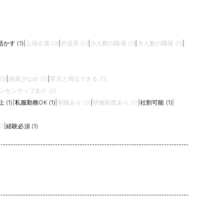
かす (1)
|
上場企業 (0)
|
外資系 (0)
|
少人数の職場 (0)
|
大人数の職場 (0)
|
0)
|
残業少なめ (0)
|
育児と両立できる (0)
ンセンティブあり (0)
(1)
|
私服勤務OK (1)
|
制服あり (0)
|
研修制度あり (0)
|
社割可能 (1)
|
)
|
経験必須 (1)