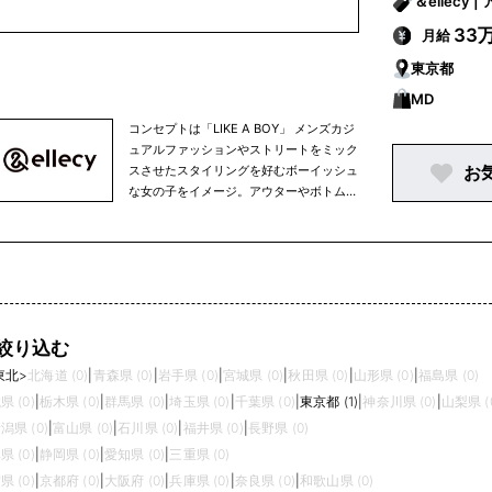
＆
33
月給
東京都
MD
コンセプトは「LIKE A BOY」 メンズカジ
ュアルファッションやストリートをミック
お
スさせたスタイリングを好むボーイッシュ
な女の子をイメージ。アウターやボトム、
オーバーサイズシャツなどは、ユニセック
スでも着られるサイズ感で展開していま
す。
絞り込む
東北
>
北海道 (0)
|
青森県 (0)
|
岩手県 (0)
|
宮城県 (0)
|
秋田県 (0)
|
山形県 (0)
|
福島県 (0)
県 (0)
|
栃木県 (0)
|
群馬県 (0)
|
埼玉県 (0)
|
千葉県 (0)
|
東京都 (1)
|
神奈川県 (0)
|
山梨県 (
潟県 (0)
|
富山県 (0)
|
石川県 (0)
|
福井県 (0)
|
長野県 (0)
県 (0)
|
静岡県 (0)
|
愛知県 (0)
|
三重県 (0)
県 (0)
|
京都府 (0)
|
大阪府 (0)
|
兵庫県 (0)
|
奈良県 (0)
|
和歌山県 (0)