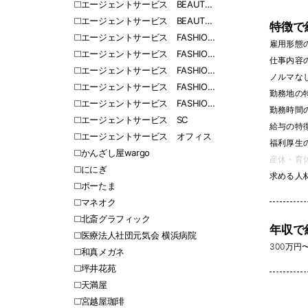
エージェントサービス BEAUTY 東日本
エージェントサービス BEAUTY 西日本
特徴で
エージェントサービス FASHION 北海道
雇用形態
エージェントサービス FASHION 愛知
仕事内容
エージェントサービス FASHION 福岡
ノルマなし 
エージェントサービス FASHION 関東
勤務地の
エージェントサービス FASHION 関西
勤務時間
エージェントサービス SC
給与の特
エージェントサービス オフィス
福利厚生
かんざし屋wargo
産休・育休
ににぎ
求める人
ポーたま
マネオク
北斎グラフィック
年収で
医療法人社団元気会 横浜病院
300万円〜 
和真メガネ
坪井花苑
天満屋
宮越屋珈琲