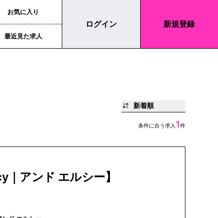
お気に入り
ログイン
新規登録
最近見た求人
新着順
1
条件に合う求人
件
lecy｜アンド エルシー】