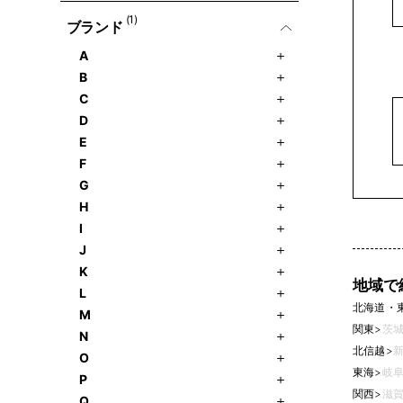
(1)
ブランド
A
B
C
D
E
F
G
H
I
J
K
地域で
L
北海道・
M
関東
>
茨城
N
北信越
>
新
O
東海
>
岐阜
P
関西
>
滋賀
Q