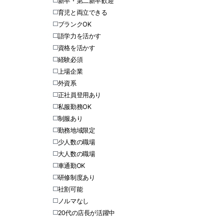
新卒・第二新卒歓迎
育児と両立できる
ブランクOK
語学力を活かす
資格を活かす
経験必須
上場企業
外資系
正社員登用あり
私服勤務OK
制服あり
勤務地域限定
少人数の職場
大人数の職場
車通勤OK
研修制度あり
社割可能
ノルマなし
20代の店長が活躍中