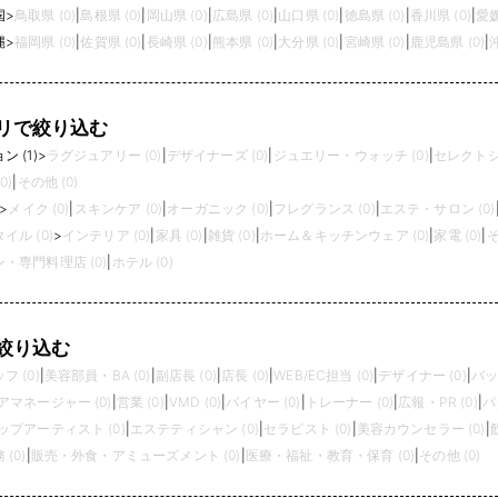
国
>
鳥取県 (0)
|
島根県 (0)
|
岡山県 (0)
|
広島県 (0)
|
山口県 (0)
|
徳島県 (0)
|
香川県 (0)
|
愛媛
縄
>
福岡県 (0)
|
佐賀県 (0)
|
長崎県 (0)
|
熊本県 (0)
|
大分県 (0)
|
宮崎県 (0)
|
鹿児島県 (0)
|
リで絞り込む
 (1)
>
ラグジュアリー (0)
|
デザイナーズ (0)
|
ジュエリー・ウォッチ (0)
|
セレクトショ
0)
|
その他 (0)
>
メイク (0)
|
スキンケア (0)
|
オーガニック (0)
|
フレグランス (0)
|
エステ・サロン (0)
イル (0)
>
インテリア (0)
|
家具 (0)
|
雑貨 (0)
|
ホーム＆キッチンウェア (0)
|
家電 (0)
|
そ
・専門料理店 (0)
|
ホテル (0)
絞り込む
 (0)
|
美容部員・BA (0)
|
副店長 (0)
|
店長 (0)
|
WEB/EC担当 (0)
|
デザイナー (0)
|
バッ
アマネージャー (0)
|
営業 (0)
|
VMD (0)
|
バイヤー (0)
|
トレーナー (0)
|
広報・PR (0)
|
パ
プアーティスト (0)
|
エステティシャン (0)
|
セラピスト (0)
|
美容カウンセラー (0)
|
(0)
|
販売・外食・アミューズメント (0)
|
医療・福祉・教育・保育 (0)
|
その他 (0)