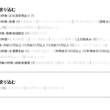
絞り込む
の特徴
>
正社員登用あり (1)
の特徴
>
急募 (1)
|
大量募集 (0)
|
オープニングスタッフ (0)
|
語学力を活かす (0)
|
資格を活
(1)
|
20代の店長が活躍中 (0)
|
路面店あり (0)
特徴
>
勤務地域限定 (1)
|
車通勤OK (0)
の特徴
>
扶養内勤務 (0)
|
シフト勤務 (0)
|
フレックス勤務 (0)
|
土日祝休み (1)
|
残業なし (
徴
>
月給20万以上 (1)
|
月給25万以上 (1)
|
月給30万以上 (1)
|
賞与・ボーナスあり (0)
|
イ
の特徴
>
交通費支給 (1)
|
その他手当あり (0)
|
年間休日100日以上 (1)
|
年間休日120日以上 
取得実績あり (0)
|
託児所あり (0)
材像の特徴
>
経験者優遇 (1)
|
未経験者歓迎 (0)
|
新卒・第二新卒歓迎 (0)
|
ブランクOK (0
絞り込む
(1)
|
400万円〜 (0)
|
500万円〜 (0)
|
600万円〜 (0)