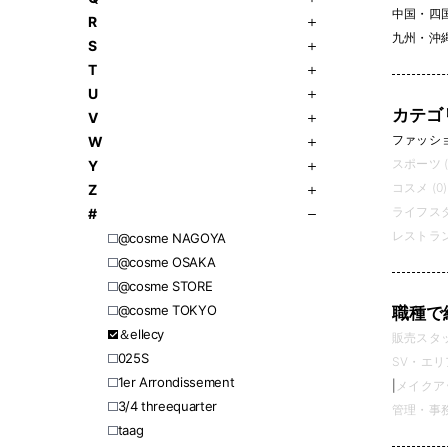
中国・四
R
九州・沖
S
T
U
カテゴ
V
ファッション
W
スポーツ (
Y
コスメ (0)
Z
ライフスタ
#
レストラン
@cosme NAGOYA
@cosme OSAKA
@cosme STORE
@cosme TOKYO
職種で
＆ellecy
販売スタッフ
025S
SV・エリ
1er Arrondissement
|
メイクアッ
3/4 threequarter
管理・事務 
​​taag