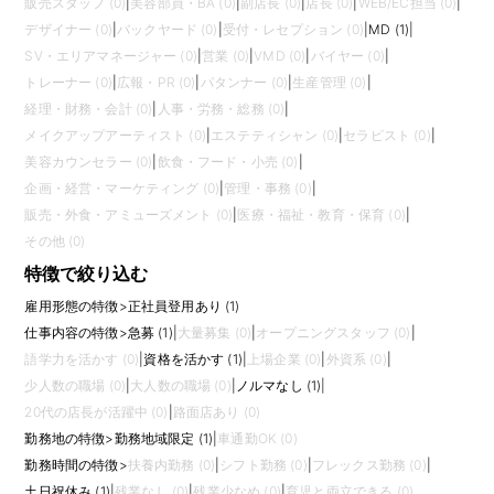
販売スタッフ (0)
|
美容部員・BA (0)
|
副店長 (0)
|
店長 (0)
|
WEB/EC担当 (0)
|
デザイナー (0)
|
バックヤード (0)
|
受付・レセプション (0)
|
MD (1)
|
SV・エリアマネージャー (0)
|
営業 (0)
|
VMD (0)
|
バイヤー (0)
|
トレーナー (0)
|
広報・PR (0)
|
パタンナー (0)
|
生産管理 (0)
|
経理・財務・会計 (0)
|
人事・労務・総務 (0)
|
メイクアップアーティスト (0)
|
エステティシャン (0)
|
セラピスト (0)
|
美容カウンセラー (0)
|
飲食・フード・小売 (0)
|
企画・経営・マーケティング (0)
|
管理・事務 (0)
|
販売・外食・アミューズメント (0)
|
医療・福祉・教育・保育 (0)
|
その他 (0)
特徴で絞り込む
雇用形態の特徴
>
正社員登用あり (1)
仕事内容の特徴
>
急募 (1)
|
大量募集 (0)
|
オープニングスタッフ (0)
|
語学力を活かす (0)
|
資格を活かす (1)
|
上場企業 (0)
|
外資系 (0)
|
少人数の職場 (0)
|
大人数の職場 (0)
|
ノルマなし (1)
|
20代の店長が活躍中 (0)
|
路面店あり (0)
勤務地の特徴
>
勤務地域限定 (1)
|
車通勤OK (0)
勤務時間の特徴
>
扶養内勤務 (0)
|
シフト勤務 (0)
|
フレックス勤務 (0)
|
土日祝休み (1)
|
残業なし (0)
|
残業少なめ (0)
|
育児と両立できる (0)