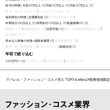
給与の特徴
>
月給20万以上 (1)
|
月給25万以上 (1)
|
月給30万以上 (1)
|
賞与・ボーナスあり (0)
|
インセンティブあり (0)
福利厚生の特徴
>
交通費支給 (1)
|
その他手当あり (0)
|
年間休日100日以上 (1)
|
年間休日120日以上 (1)
|
私服勤務OK (1)
|
制服あり (0)
|
研修制度あり (0)
|
社割可能 (1)
|
産休・育休取得実績あり (0)
|
託児所あり (0)
求める人材像の特徴
>
経験者優遇 (1)
|
未経験者歓迎 (0)
|
新卒・第二新卒歓迎 (0)
|
ブランクOK (0)
|
経験必須 (1)
年収で絞り込む
300万円〜 (1)
|
400万円〜 (0)
|
500万円〜 (0)
|
600万円〜 (0)
アパレル・ファッション・コスメ求人 TOP
＆ellecy
勤務地域限定