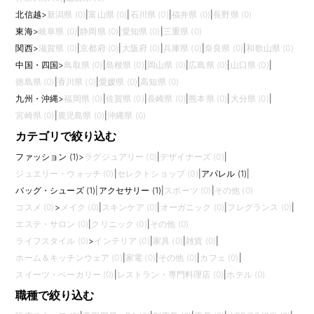
北信越
>
新潟県 (0)
|
富山県 (0)
|
石川県 (0)
|
福井県 (0)
|
長野県 (0)
東海
>
岐阜県 (0)
|
静岡県 (0)
|
愛知県 (0)
|
三重県 (0)
関西
>
滋賀県 (0)
|
京都府 (0)
|
大阪府 (0)
|
兵庫県 (0)
|
奈良県 (0)
|
和歌山県 (0)
中国・四国
>
鳥取県 (0)
|
島根県 (0)
|
岡山県 (0)
|
広島県 (0)
|
山口県 (0)
|
徳島県 (0)
|
香川県 (0)
|
愛媛県 (0)
|
高知県 (0)
九州・沖縄
>
福岡県 (0)
|
佐賀県 (0)
|
長崎県 (0)
|
熊本県 (0)
|
大分県 (0)
|
宮崎県 (0)
|
鹿児島県 (0)
|
沖縄県 (0)
カテゴリで絞り込む
ファッション (1)
>
ラグジュアリー (0)
|
デザイナーズ (0)
|
ジュエリー・ウォッチ (0)
|
セレクトショップ (0)
|
アパレル (1)
|
バッグ・シューズ (1)
|
アクセサリー (1)
|
スポーツ (0)
|
その他 (0)
コスメ (0)
>
メイク (0)
|
スキンケア (0)
|
オーガニック (0)
|
フレグランス (0)
|
エステ・サロン (0)
|
クリニック (0)
|
その他 (0)
ライフスタイル (0)
>
インテリア (0)
|
家具 (0)
|
雑貨 (0)
|
ホーム＆キッチンウェア (0)
|
家電 (0)
|
その他 (0)
|
カフェ (0)
|
スイーツ・ベーカリー (0)
|
レストラン・専門料理店 (0)
|
ホテル (0)
職種で絞り込む